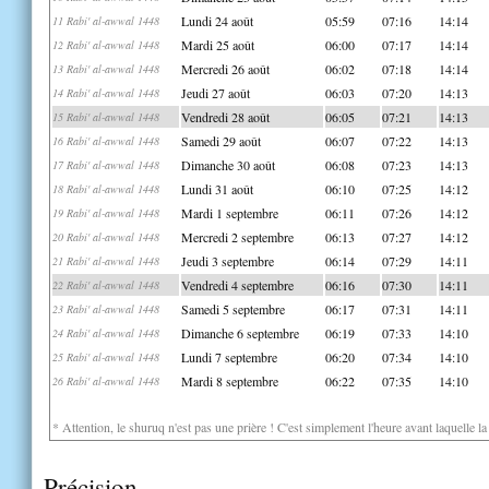
Lundi 24 août
05:59
07:16
14:14
11 Rabi' al-awwal 1448
Mardi 25 août
06:00
07:17
14:14
12 Rabi' al-awwal 1448
Mercredi 26 août
06:02
07:18
14:14
13 Rabi' al-awwal 1448
Jeudi 27 août
06:03
07:20
14:13
14 Rabi' al-awwal 1448
Vendredi 28 août
06:05
07:21
14:13
15 Rabi' al-awwal 1448
Samedi 29 août
06:07
07:22
14:13
16 Rabi' al-awwal 1448
Dimanche 30 août
06:08
07:23
14:13
17 Rabi' al-awwal 1448
Lundi 31 août
06:10
07:25
14:12
18 Rabi' al-awwal 1448
Mardi 1 septembre
06:11
07:26
14:12
19 Rabi' al-awwal 1448
Mercredi 2 septembre
06:13
07:27
14:12
20 Rabi' al-awwal 1448
Jeudi 3 septembre
06:14
07:29
14:11
21 Rabi' al-awwal 1448
Vendredi 4 septembre
06:16
07:30
14:11
22 Rabi' al-awwal 1448
Samedi 5 septembre
06:17
07:31
14:11
23 Rabi' al-awwal 1448
Dimanche 6 septembre
06:19
07:33
14:10
24 Rabi' al-awwal 1448
Lundi 7 septembre
06:20
07:34
14:10
25 Rabi' al-awwal 1448
Mardi 8 septembre
06:22
07:35
14:10
26 Rabi' al-awwal 1448
* Attention, le shuruq n'est pas une prière ! C'est simplement l'heure avant laquelle l
Précision