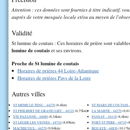
Attention : ces données sont fournies à titre indicatif, vou
auprès de votre mosquée locale et/ou au moyen de l'obser
Validité
St lumine de coutais : Ces horaires de prière sont valables
lumine de coutais
et ses environs.
Proche de St lumine de coutais
Horaires de prières 44 Loire-Atlantique
Horaires de prières Pays de la Loire
Autres villes
ST MEME LE TENU - 44270
(6,4km)
ST MARS DE COUTAIS -
ST PHILBERT DE GRAND LIEU - 44310
(6,75km)
LA MARNE - 44270
(6,81
STE PAZANNE - 44680
(8,34km)
PASSAY - 44118
(8,4km)
ST LEGER LES VIGNES - 44710
(8,89km)
PORT ST PERE - 44710
(8
MACHECOUL - 44270
(9,84km)
BOUAYE - 44830
(10,17k