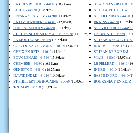
LA CHEVROLIERE - 44118
(10,21km)
ST AIGNAN GRANDLIEU
PAULX - 44270
(10,67km)
ST HILAIRE DE CHALEO
FRESNAY EN RETZ - 44580
(11,89km)
ST COLOMBAN - 44310
(
LA LIMOUZINIERE - 44310
(12,06km)
BRAINS - 44830
(12,69km
PONT ST MARTIN - 44860
(13,17km)
ST CYR EN RETZ - 4458
ST ETIENNE DE MER MORTE - 44270
(14,11km)
LA BENATE - 44650
(14,
LA MONTAGNE - 44620
(14,83km)
ST JEAN DE CORCOUE -
CORCOUE SUR LOGNE - 44650
(15,07km)
INDRET - 44620
(15,53km
CHEIX EN RETZ - 44640
(15,6km)
ST JEAN DE BOISEAU - 
BOUGUENAIS - 44340
(15,86km)
VIAIS - 44860
(15,97km)
CHEMERE - 44680
(16,11km)
LE PELLERIN - 44640
(16
GENESTON - 44140
(16,25km)
INDRE - 44610
(16,6km)
HAUTE INDRE - 44610
(16,66km)
BASSE INDRE - 44610
(1
ST PHILBERT DE BOUAINE - 85660
(17,03km)
BOURGNEUF EN RETZ - 
TOUVOIS - 44650
(17,47km)