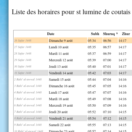
Liste des horaires pour st lumine de coutais
Date
Subh
Shuruq *
Zhur
Dimanche 9 août
05:34
06:56
14:17
26 Safar 1448
Lundi 10 août
05:35
06:57
14:17
27 Safar 1448
Mardi 11 août
05:37
06:59
14:17
28 Safar 1448
Mercredi 12 août
05:39
07:00
14:17
29 Safar 1448
Jeudi 13 août
05:40
07:01
14:17
30 Safar 1448
Vendredi 14 août
05:42
07:03
14:17
31 Safar 1448
Samedi 15 août
05:44
07:04
14:16
2 Rabi' al-awwal 1448
Dimanche 16 août
05:45
07:05
14:16
3 Rabi' al-awwal 1448
Lundi 17 août
05:47
07:07
14:16
4 Rabi' al-awwal 1448
Mardi 18 août
05:49
07:08
14:16
5 Rabi' al-awwal 1448
Mercredi 19 août
05:50
07:09
14:16
6 Rabi' al-awwal 1448
Jeudi 20 août
05:52
07:10
14:15
7 Rabi' al-awwal 1448
Vendredi 21 août
05:54
07:12
14:15
8 Rabi' al-awwal 1448
Samedi 22 août
05:55
07:13
14:15
9 Rabi' al-awwal 1448
Dimanche 23 août
05:57
07:14
14:15
10 Rabi' al-awwal 1448