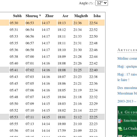
Angle
:
(?)
Subh
Shuruq *
Zhur
Asr
Maghrib
Isha
05:30
06:53
14:17
18:13
21:36
22:54
05:31
06:54
14:17
18:12
21:34
22:52
05:33
06:56
14:17
18:11
21:33
22:50
05:35
06:57
14:17
18:11
21:31
22:48
Article
05:36
06:58
14:17
18:10
21:30
22:46
05:38
07:00
14:17
18:09
21:28
22:44
Médine comme
05:40
07:01
14:16
18:08
21:26
22:42
Hajj : quelq
05:41
07:02
14:16
18:08
21:25
22:40
Hajj : 17 rai
05:43
07:03
14:16
18:07
21:23
22:38
le faire !
05:45
07:05
14:16
18:06
21:21
22:36
Des musulman
05:47
07:06
14:16
18:05
21:19
22:34
Musulman bl
05:48
07:07
14:15
18:04
21:18
22:32
2003-2013 – 
05:50
07:09
14:15
18:03
21:16
22:29
05:52
07:10
14:15
18:02
21:14
22:27
Le Guid
05:53
07:11
14:15
18:01
21:12
22:25
Sms4mus
05:55
07:13
14:14
18:00
21:10
22:23
La Citad
05:56
07:14
14:14
17:59
21:09
22:21
Calendri
05:58
07:15
14:14
17:58
21:07
22:19