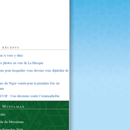
s récents
 si vous y étiez
ues photos en vrac de La Mecque
sons pour lesquelles vous devriez vous dépêcher de
s du Niger voient pour la première fois un
anc
CCIF : Une décennie contre l’islamophobie
e Musulman
lim
elle du Musulman
er Ramadan 2019