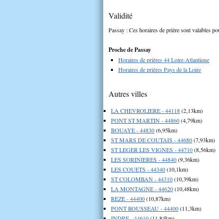
Validité
Passay : Ces horaires de prière sont valables pou
Proche de Passay
Horaires de prières 44 Loire-Atlantique
Horaires de prières Pays de la Loire
Autres villes
LA CHEVROLIERE - 44118
(2,13km)
PONT ST MARTIN - 44860
(4,79km)
BOUAYE - 44830
(6,95km)
ST MARS DE COUTAIS - 44680
(7,93km)
ST LEGER LES VIGNES - 44710
(8,56km)
LES SORINIERES - 44840
(9,36km)
LES COUETS - 44340
(10,1km)
ST COLOMBAN - 44310
(10,39km)
LA MONTAGNE - 44620
(10,48km)
REZE - 44400
(10,87km)
PONT ROUSSEAU - 44400
(11,3km)
INDRE - 44610
(11,84km)