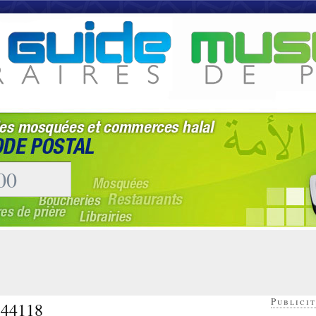
Publicit
- 44118