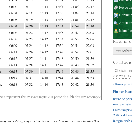
06:00
07:17
14:14
17:57
21:05
22:17
Revue d
06:01
07:18
14:13
17:56
21:03
22:14
Horaire p
06:03
07:19
14:13
17:55
21:01
22:12
Annuaire
06:04
07:20
14:13
17:54
20:59
22:10
Islam
(se
06:06
07:22
14:12
17:53
20:57
22:08
06:08
07:23
14:12
17:52
20:55
22:06
Recherc
06:09
07:24
14:12
17:50
20:54
22:03
06:11
07:26
14:12
17:49
20:52
22:01
e
06:12
07:27
14:11
17:48
20:50
21:59
Catégor
06:14
07:28
14:11
17:47
20:48
21:57
e
06:15
07:30
14:11
17:46
20:46
21:55
Accès p
06:17
07:31
14:10
17:44
20:44
21:53
re
06:18
07:32
14:10
17:43
20:42
21:50
adhan
applicat
Finance Isla
'est simplement l'heure avant laquelle la prière du subh doit être accomplie
heure de prie
mecque
logici
Palestine
prie
2010
salat
sm
intégral
web
dicatif, vous devez toujours vérifier auprès de votre mosquée locale et/ou au