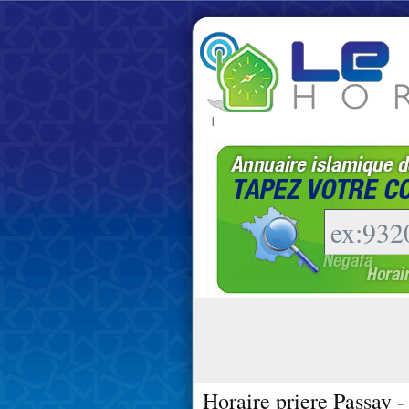
|
Horaire priere Passay 