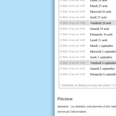
Mardi 25 août
12 Rabi' al-awwal 1448
Mercredi 26 août
13 Rabi' al-awwal 1448
Jeudi 27 août
14 Rabi' al-awwal 1448
Vendredi 28 août
15 Rabi' al-awwal 1448
Samedi 29 août
16 Rabi' al-awwal 1448
Dimanche 30 août
17 Rabi' al-awwal 1448
Lundi 31 août
18 Rabi' al-awwal 1448
Mardi 1 septembre
19 Rabi' al-awwal 1448
Mercredi 2 septembr
20 Rabi' al-awwal 1448
Jeudi 3 septembre
21 Rabi' al-awwal 1448
Vendredi 4 septembr
22 Rabi' al-awwal 1448
Samedi 5 septembre
23 Rabi' al-awwal 1448
Dimanche 6 septemb
24 Rabi' al-awwal 1448
* Attention, le shuruq n'est pas une prière ! C
Précision
Attention : ces données sont fournies à titre in
moyen de l'observation.