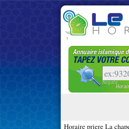
|
Horaire priere La chap