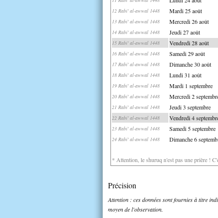
Mardi 25 août
12 Rabi' al-awwal 1448
Mercredi 26 août
13 Rabi' al-awwal 1448
Jeudi 27 août
14 Rabi' al-awwal 1448
Vendredi 28 août
15 Rabi' al-awwal 1448
Samedi 29 août
16 Rabi' al-awwal 1448
Dimanche 30 août
17 Rabi' al-awwal 1448
Lundi 31 août
18 Rabi' al-awwal 1448
Mardi 1 septembre
19 Rabi' al-awwal 1448
Mercredi 2 septembr
20 Rabi' al-awwal 1448
Jeudi 3 septembre
21 Rabi' al-awwal 1448
Vendredi 4 septembr
22 Rabi' al-awwal 1448
Samedi 5 septembre
23 Rabi' al-awwal 1448
Dimanche 6 septemb
24 Rabi' al-awwal 1448
* Attention, le shuruq n'est pas une prière ! C
Précision
Attention : ces données sont fournies à titre in
moyen de l'observation.