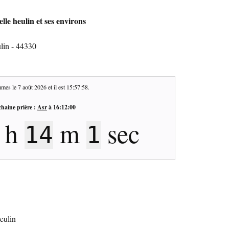
lle heulin et ses environs
lin - 44330
mes le
7 août 2026
et il est
15:57:59
.
haine prière :
Asr
à
16:12:00
h
m
sec
14
0
heulin