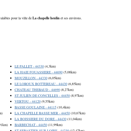
valables pour la ville de
La chapelle heulin
et ses environs.
LE PALLET - 44330
(4,3km)
LA HAIE FOUASSIERE - 44690
(5,08km)
MOUZILLON - 44330
(6,05km)
LE LOROUX BOTTEREAU - 44430
(6,85km)
CHATEAU THEBAUD - 44690
(8,27km)
ST JULIEN DE CONCELLES - 44450
(8,97km)
VERTOU - 44120
(9,55km)
BASSE GOULAINE - 44115
(10,4km)
m)
LA CHAPELLE BASSE MER - 44450
(10,67km)
LA BOISSIERE DU DORE - 44430
(11,04km)
91km)
BARBECHAT - 44450
(11,99km)
ST SEBASTIEN SUR LOIRE - 44230
(12,47km)