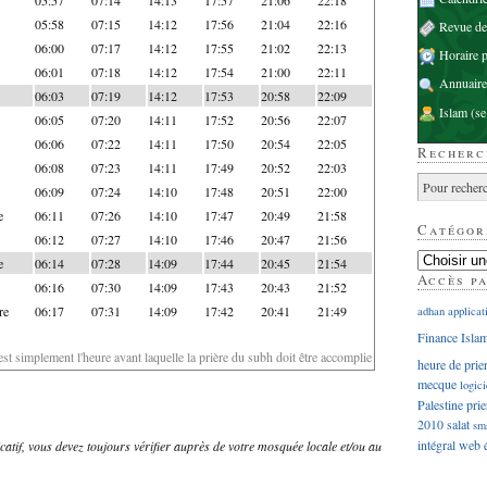
05:58
07:15
14:12
17:56
21:04
22:16
Revue d
06:00
07:17
14:12
17:55
21:02
22:13
Horaire p
06:01
07:18
14:12
17:54
21:00
22:11
Annuaire
06:03
07:19
14:12
17:53
20:58
22:09
Islam
(se
06:05
07:20
14:11
17:52
20:56
22:07
06:06
07:22
14:11
17:50
20:54
22:05
Recherc
06:08
07:23
14:11
17:49
20:52
22:03
06:09
07:24
14:10
17:48
20:51
22:00
e
06:11
07:26
14:10
17:47
20:49
21:58
Catégor
06:12
07:27
14:10
17:46
20:47
21:56
e
06:14
07:28
14:09
17:44
20:45
21:54
Accès p
06:16
07:30
14:09
17:43
20:43
21:52
re
06:17
07:31
14:09
17:42
20:41
21:49
adhan
applicat
Finance Isla
'est simplement l'heure avant laquelle la prière du subh doit être accomplie
heure de prie
mecque
logici
Palestine
prie
2010
salat
sm
intégral
web
dicatif, vous devez toujours vérifier auprès de votre mosquée locale et/ou au