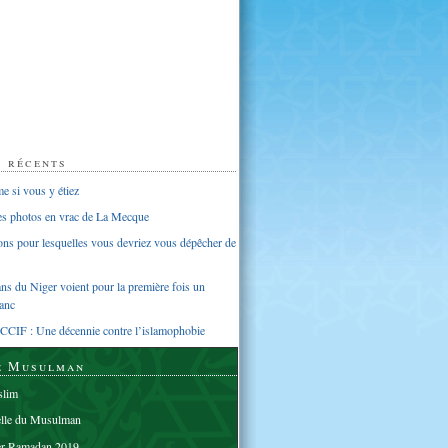
s récents
 si vous y étiez
ues photos en vrac de La Mecque
sons pour lesquelles vous devriez vous dépêcher de
s du Niger voient pour la première fois un
anc
CCIF : Une décennie contre l’islamophobie
e Musulman
lim
elle du Musulman
er Ramadan 2019