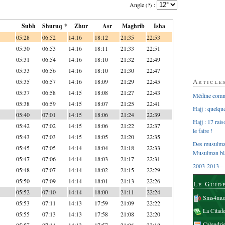
Angle
:
(?)
Subh
Shuruq *
Zhur
Asr
Maghrib
Isha
05:28
06:52
14:16
18:12
21:35
22:53
05:30
06:53
14:16
18:11
21:33
22:51
05:31
06:54
14:16
18:10
21:32
22:49
05:33
06:56
14:16
18:10
21:30
22:47
Article
05:35
06:57
14:16
18:09
21:29
22:45
05:37
06:58
14:15
18:08
21:27
22:43
Médine comme
05:38
06:59
14:15
18:07
21:25
22:41
Hajj : quelq
05:40
07:01
14:15
18:06
21:24
22:39
Hajj : 17 rai
05:42
07:02
14:15
18:06
21:22
22:37
le faire !
05:43
07:03
14:15
18:05
21:20
22:35
Des musulman
05:45
07:05
14:14
18:04
21:18
22:33
Musulman bl
05:47
07:06
14:14
18:03
21:17
22:31
2003-2013 – 
05:48
07:07
14:14
18:02
21:15
22:29
05:50
07:09
14:14
18:01
21:13
22:26
Le Guid
05:52
07:10
14:14
18:00
21:11
22:24
Sms4mus
05:53
07:11
14:13
17:59
21:09
22:22
La Citad
05:55
07:13
14:13
17:58
21:08
22:20
Calendri
05:57
07:14
14:13
17:57
21:06
22:18