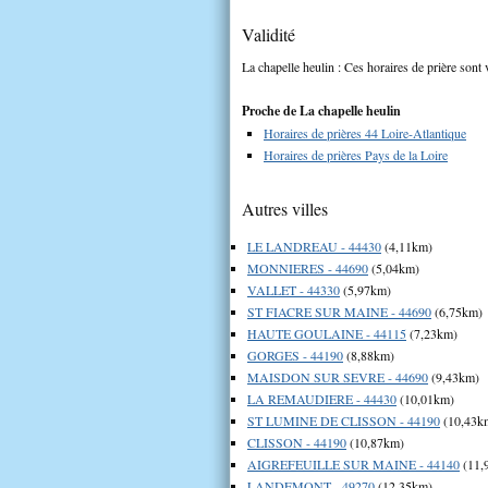
Validité
La chapelle heulin : Ces horaires de prière sont 
Proche de La chapelle heulin
Horaires de prières 44 Loire-Atlantique
Horaires de prières Pays de la Loire
Autres villes
LE LANDREAU - 44430
(4,11km)
MONNIERES - 44690
(5,04km)
VALLET - 44330
(5,97km)
ST FIACRE SUR MAINE - 44690
(6,75km)
HAUTE GOULAINE - 44115
(7,23km)
GORGES - 44190
(8,88km)
MAISDON SUR SEVRE - 44690
(9,43km)
LA REMAUDIERE - 44430
(10,01km)
ST LUMINE DE CLISSON - 44190
(10,43k
CLISSON - 44190
(10,87km)
AIGREFEUILLE SUR MAINE - 44140
(11,
LANDEMONT - 49270
(12,35km)