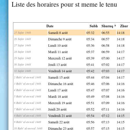
Liste des horaires pour st meme le tenu
Date
Subh
Shuruq *
Zhur
Samedi 8 août
05:32
06:55
14:18
25 Safar 1448
Dimanche 9 août
05:34
06:57
14:18
26 Safar 1448
Lundi 10 août
05:36
06:58
14:18
27 Safar 1448
Mardi 11 août
05:37
06:59
14:17
28 Safar 1448
Mercredi 12 août
05:39
07:00
14:17
29 Safar 1448
Jeudi 13 août
05:41
07:02
14:17
30 Safar 1448
Vendredi 14 août
05:42
07:03
14:17
31 Safar 1448
Samedi 15 août
05:44
07:04
14:17
2 Rabi' al-awwal 1448
Dimanche 16 août
05:46
07:06
14:16
3 Rabi' al-awwal 1448
Lundi 17 août
05:47
07:07
14:16
4 Rabi' al-awwal 1448
Mardi 18 août
05:49
07:08
14:16
5 Rabi' al-awwal 1448
Mercredi 19 août
05:51
07:09
14:16
6 Rabi' al-awwal 1448
Jeudi 20 août
05:52
07:11
14:16
7 Rabi' al-awwal 1448
Vendredi 21 août
05:54
07:12
14:15
8 Rabi' al-awwal 1448
Samedi 22 août
05:56
07:13
14:15
9 Rabi' al-awwal 1448
Dimanche 23 août
05:57
07:15
14:15
10 Rabi' al-awwal 1448