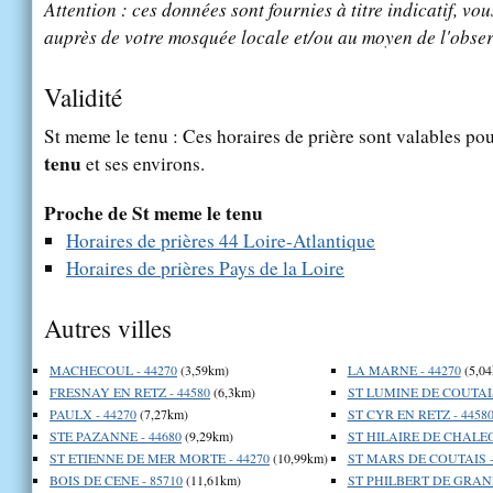
Attention : ces données sont fournies à titre indicatif, vou
auprès de votre mosquée locale et/ou au moyen de l'obser
Validité
St meme le tenu : Ces horaires de prière sont valables pou
tenu
et ses environs.
Proche de St meme le tenu
Horaires de prières 44 Loire-Atlantique
Horaires de prières Pays de la Loire
Autres villes
MACHECOUL - 44270
(3,59km)
LA MARNE - 44270
(5,04
FRESNAY EN RETZ - 44580
(6,3km)
ST LUMINE DE COUTAIS
PAULX - 44270
(7,27km)
ST CYR EN RETZ - 4458
STE PAZANNE - 44680
(9,29km)
ST HILAIRE DE CHALEO
ST ETIENNE DE MER MORTE - 44270
(10,99km)
ST MARS DE COUTAIS -
BOIS DE CENE - 85710
(11,61km)
ST PHILBERT DE GRAND