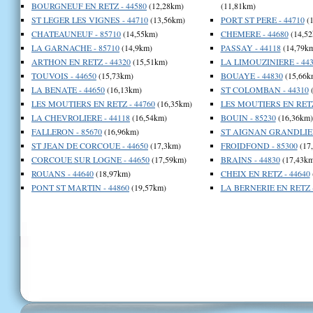
BOURGNEUF EN RETZ - 44580
(12,28km)
(11,81km)
ST LEGER LES VIGNES - 44710
(13,56km)
PORT ST PERE - 44710
(1
CHATEAUNEUF - 85710
(14,55km)
CHEMERE - 44680
(14,52
LA GARNACHE - 85710
(14,9km)
PASSAY - 44118
(14,79k
ARTHON EN RETZ - 44320
(15,51km)
LA LIMOUZINIERE - 443
TOUVOIS - 44650
(15,73km)
BOUAYE - 44830
(15,66k
LA BENATE - 44650
(16,13km)
ST COLOMBAN - 44310
(
LES MOUTIERS EN RETZ - 44760
(16,35km)
LES MOUTIERS EN RETZ
LA CHEVROLIERE - 44118
(16,54km)
BOUIN - 85230
(16,36km)
FALLERON - 85670
(16,96km)
ST AIGNAN GRANDLIEU
ST JEAN DE CORCOUE - 44650
(17,3km)
FROIDFOND - 85300
(17
CORCOUE SUR LOGNE - 44650
(17,59km)
BRAINS - 44830
(17,43km
ROUANS - 44640
(18,97km)
CHEIX EN RETZ - 44640
PONT ST MARTIN - 44860
(19,57km)
LA BERNERIE EN RETZ -