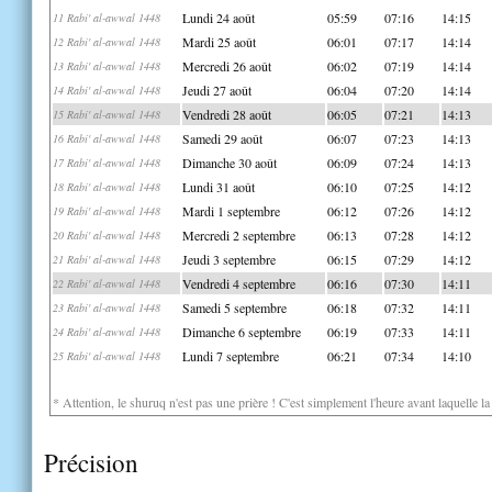
Lundi 24 août
05:59
07:16
14:15
11 Rabi' al-awwal 1448
Mardi 25 août
06:01
07:17
14:14
12 Rabi' al-awwal 1448
Mercredi 26 août
06:02
07:19
14:14
13 Rabi' al-awwal 1448
Jeudi 27 août
06:04
07:20
14:14
14 Rabi' al-awwal 1448
Vendredi 28 août
06:05
07:21
14:13
15 Rabi' al-awwal 1448
Samedi 29 août
06:07
07:23
14:13
16 Rabi' al-awwal 1448
Dimanche 30 août
06:09
07:24
14:13
17 Rabi' al-awwal 1448
Lundi 31 août
06:10
07:25
14:12
18 Rabi' al-awwal 1448
Mardi 1 septembre
06:12
07:26
14:12
19 Rabi' al-awwal 1448
Mercredi 2 septembre
06:13
07:28
14:12
20 Rabi' al-awwal 1448
Jeudi 3 septembre
06:15
07:29
14:12
21 Rabi' al-awwal 1448
Vendredi 4 septembre
06:16
07:30
14:11
22 Rabi' al-awwal 1448
Samedi 5 septembre
06:18
07:32
14:11
23 Rabi' al-awwal 1448
Dimanche 6 septembre
06:19
07:33
14:11
24 Rabi' al-awwal 1448
Lundi 7 septembre
06:21
07:34
14:10
25 Rabi' al-awwal 1448
* Attention, le shuruq n'est pas une prière ! C'est simplement l'heure avant laquelle l
Précision