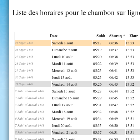
Liste des horaires pour le chambon sur lig
Date
Subh
Shuruq *
Zhur
Samedi 8 août
05:17
06:36
13:53
25 Safar 1448
Dimanche 9 août
05:19
06:37
13:53
26 Safar 1448
Lundi 10 août
05:20
06:38
13:53
27 Safar 1448
Mardi 11 août
05:22
06:39
13:53
28 Safar 1448
Mercredi 12 août
05:23
06:41
13:53
29 Safar 1448
Jeudi 13 août
05:25
06:42
13:53
30 Safar 1448
Vendredi 14 août
05:26
06:43
13:52
31 Safar 1448
Samedi 15 août
05:28
06:44
13:52
2 Rabi' al-awwal 1448
Dimanche 16 août
05:29
06:45
13:52
3 Rabi' al-awwal 1448
Lundi 17 août
05:31
06:47
13:52
4 Rabi' al-awwal 1448
Mardi 18 août
05:32
06:48
13:52
5 Rabi' al-awwal 1448
Mercredi 19 août
05:34
06:49
13:51
6 Rabi' al-awwal 1448
Jeudi 20 août
05:35
06:50
13:51
7 Rabi' al-awwal 1448
Vendredi 21 août
05:37
06:51
13:51
8 Rabi' al-awwal 1448
Samedi 22 août
05:38
06:53
13:51
9 Rabi' al-awwal 1448