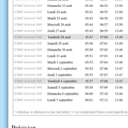
Dimanche 23 août
05:40
06:54
13:50
10 Rabi' al-awwal 1448
Lundi 24 août
05:41
06:55
13:50
11 Rabi' al-awwal 1448
Mardi 25 août
05:43
06:56
13:50
12 Rabi' al-awwal 1448
Mercredi 26 août
05:44
06:57
13:50
13 Rabi' al-awwal 1448
Jeudi 27 août
05:45
06:59
13:49
14 Rabi' al-awwal 1448
Vendredi 28 août
05:47
07:00
13:49
15 Rabi' al-awwal 1448
Samedi 29 août
05:48
07:01
13:49
16 Rabi' al-awwal 1448
Dimanche 30 août
05:50
07:02
13:48
17 Rabi' al-awwal 1448
Lundi 31 août
05:51
07:03
13:48
18 Rabi' al-awwal 1448
Mardi 1 septembre
05:53
07:04
13:48
19 Rabi' al-awwal 1448
Mercredi 2 septembre
05:54
07:06
13:47
20 Rabi' al-awwal 1448
Jeudi 3 septembre
05:55
07:07
13:47
21 Rabi' al-awwal 1448
Vendredi 4 septembre
05:57
07:08
13:47
22 Rabi' al-awwal 1448
Samedi 5 septembre
05:58
07:09
13:46
23 Rabi' al-awwal 1448
Dimanche 6 septembre
06:00
07:10
13:46
24 Rabi' al-awwal 1448
Lundi 7 septembre
06:01
07:12
13:46
25 Rabi' al-awwal 1448
* Attention, le shuruq n'est pas une prière ! C'est simplement l'heure avant laquelle l
Précision