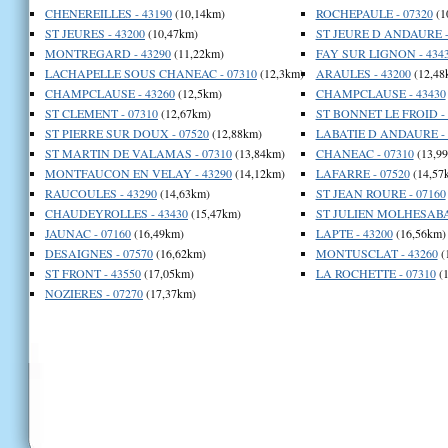
CHENEREILLES - 43190
(10,14km)
ROCHEPAULE - 07320
(1
ST JEURES - 43200
(10,47km)
ST JEURE D ANDAURE -
MONTREGARD - 43290
(11,22km)
FAY SUR LIGNON - 434
LACHAPELLE SOUS CHANEAC - 07310
(12,3km)
ARAULES - 43200
(12,48
CHAMPCLAUSE - 43260
(12,5km)
CHAMPCLAUSE - 43430
ST CLEMENT - 07310
(12,67km)
ST BONNET LE FROID - 
ST PIERRE SUR DOUX - 07520
(12,88km)
LABATIE D ANDAURE - 
ST MARTIN DE VALAMAS - 07310
(13,84km)
CHANEAC - 07310
(13,9
MONTFAUCON EN VELAY - 43290
(14,12km)
LAFARRE - 07520
(14,57
RAUCOULES - 43290
(14,63km)
ST JEAN ROURE - 07160
CHAUDEYROLLES - 43430
(15,47km)
ST JULIEN MOLHESABAT
JAUNAC - 07160
(16,49km)
LAPTE - 43200
(16,56km)
DESAIGNES - 07570
(16,62km)
MONTUSCLAT - 43260
(
ST FRONT - 43550
(17,05km)
LA ROCHETTE - 07310
(1
NOZIERES - 07270
(17,37km)