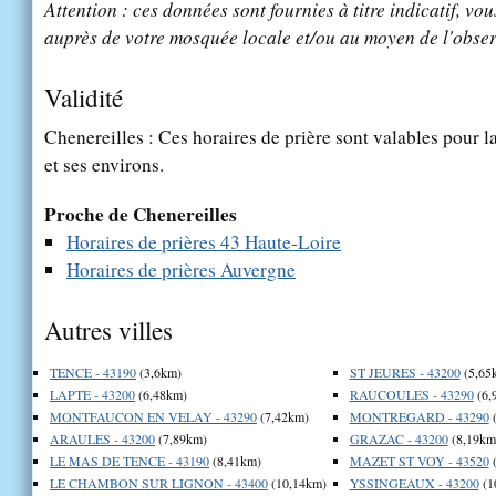
Attention : ces données sont fournies à titre indicatif, vou
auprès de votre mosquée locale et/ou au moyen de l'obser
Validité
Chenereilles : Ces horaires de prière sont valables pour l
et ses environs.
Proche de Chenereilles
Horaires de prières 43 Haute-Loire
Horaires de prières Auvergne
Autres villes
TENCE - 43190
(3,6km)
ST JEURES - 43200
(5,65
LAPTE - 43200
(6,48km)
RAUCOULES - 43290
(6,
MONTFAUCON EN VELAY - 43290
(7,42km)
MONTREGARD - 43290
(
ARAULES - 43200
(7,89km)
GRAZAC - 43200
(8,19km
LE MAS DE TENCE - 43190
(8,41km)
MAZET ST VOY - 43520
(
LE CHAMBON SUR LIGNON - 43400
(10,14km)
YSSINGEAUX - 43200
(1