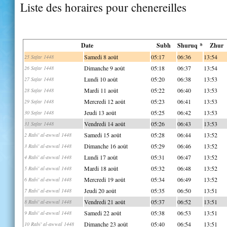
Liste des horaires pour chenereilles
Date
Subh
Shuruq *
Zhur
Samedi 8 août
05:17
06:36
13:54
25 Safar 1448
Dimanche 9 août
05:18
06:37
13:54
26 Safar 1448
Lundi 10 août
05:20
06:38
13:53
27 Safar 1448
Mardi 11 août
05:22
06:40
13:53
28 Safar 1448
Mercredi 12 août
05:23
06:41
13:53
29 Safar 1448
Jeudi 13 août
05:25
06:42
13:53
30 Safar 1448
Vendredi 14 août
05:26
06:43
13:53
31 Safar 1448
Samedi 15 août
05:28
06:44
13:52
2 Rabi' al-awwal 1448
Dimanche 16 août
05:29
06:46
13:52
3 Rabi' al-awwal 1448
Lundi 17 août
05:31
06:47
13:52
4 Rabi' al-awwal 1448
Mardi 18 août
05:32
06:48
13:52
5 Rabi' al-awwal 1448
Mercredi 19 août
05:34
06:49
13:52
6 Rabi' al-awwal 1448
Jeudi 20 août
05:35
06:50
13:51
7 Rabi' al-awwal 1448
Vendredi 21 août
05:37
06:52
13:51
8 Rabi' al-awwal 1448
Samedi 22 août
05:38
06:53
13:51
9 Rabi' al-awwal 1448
Dimanche 23 août
05:40
06:54
13:51
10 Rabi' al-awwal 1448