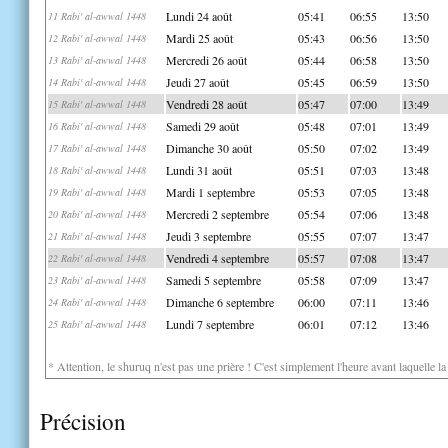
Lundi 24 août
05:41
06:55
13:50
11 Rabi' al-awwal 1448
Mardi 25 août
05:43
06:56
13:50
12 Rabi' al-awwal 1448
Mercredi 26 août
05:44
06:58
13:50
13 Rabi' al-awwal 1448
Jeudi 27 août
05:45
06:59
13:50
14 Rabi' al-awwal 1448
Vendredi 28 août
05:47
07:00
13:49
15 Rabi' al-awwal 1448
Samedi 29 août
05:48
07:01
13:49
16 Rabi' al-awwal 1448
Dimanche 30 août
05:50
07:02
13:49
17 Rabi' al-awwal 1448
Lundi 31 août
05:51
07:03
13:48
18 Rabi' al-awwal 1448
Mardi 1 septembre
05:53
07:05
13:48
19 Rabi' al-awwal 1448
Mercredi 2 septembre
05:54
07:06
13:48
20 Rabi' al-awwal 1448
Jeudi 3 septembre
05:55
07:07
13:47
21 Rabi' al-awwal 1448
Vendredi 4 septembre
05:57
07:08
13:47
22 Rabi' al-awwal 1448
Samedi 5 septembre
05:58
07:09
13:47
23 Rabi' al-awwal 1448
Dimanche 6 septembre
06:00
07:11
13:46
24 Rabi' al-awwal 1448
Lundi 7 septembre
06:01
07:12
13:46
25 Rabi' al-awwal 1448
* Attention, le shuruq n'est pas une prière ! C'est simplement l'heure avant laquelle l
Précision