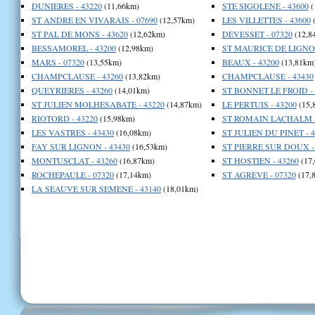
DUNIERES - 43220
(11,66km)
STE SIGOLENE - 43600
(
ST ANDRE EN VIVARAIS - 07690
(12,57km)
LES VILLETTES - 43600
(
ST PAL DE MONS - 43620
(12,62km)
DEVESSET - 07320
(12,8
BESSAMOREL - 43200
(12,98km)
ST MAURICE DE LIGNON
MARS - 07320
(13,55km)
BEAUX - 43200
(13,81km
CHAMPCLAUSE - 43260
(13,82km)
CHAMPCLAUSE - 43430
QUEYRIERES - 43260
(14,01km)
ST BONNET LE FROID - 
ST JULIEN MOLHESABATE - 43220
(14,87km)
LE PERTUIS - 43200
(15,
RIOTORD - 43220
(15,98km)
ST ROMAIN LACHALM -
LES VASTRES - 43430
(16,08km)
ST JULIEN DU PINET - 4
FAY SUR LIGNON - 43430
(16,53km)
ST PIERRE SUR DOUX -
MONTUSCLAT - 43260
(16,87km)
ST HOSTIEN - 43260
(17
ROCHEPAULE - 07320
(17,14km)
ST AGREVE - 07320
(17,
LA SEAUVE SUR SEMENE - 43140
(18,01km)