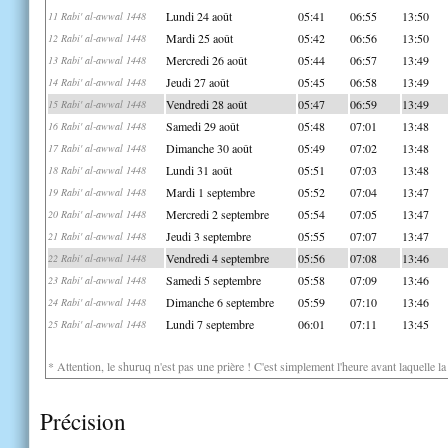
Lundi 24 août
05:41
06:55
13:50
11 Rabi' al-awwal 1448
Mardi 25 août
05:42
06:56
13:50
12 Rabi' al-awwal 1448
Mercredi 26 août
05:44
06:57
13:49
13 Rabi' al-awwal 1448
Jeudi 27 août
05:45
06:58
13:49
14 Rabi' al-awwal 1448
Vendredi 28 août
05:47
06:59
13:49
15 Rabi' al-awwal 1448
Samedi 29 août
05:48
07:01
13:48
16 Rabi' al-awwal 1448
Dimanche 30 août
05:49
07:02
13:48
17 Rabi' al-awwal 1448
Lundi 31 août
05:51
07:03
13:48
18 Rabi' al-awwal 1448
Mardi 1 septembre
05:52
07:04
13:47
19 Rabi' al-awwal 1448
Mercredi 2 septembre
05:54
07:05
13:47
20 Rabi' al-awwal 1448
Jeudi 3 septembre
05:55
07:07
13:47
21 Rabi' al-awwal 1448
Vendredi 4 septembre
05:56
07:08
13:46
22 Rabi' al-awwal 1448
Samedi 5 septembre
05:58
07:09
13:46
23 Rabi' al-awwal 1448
Dimanche 6 septembre
05:59
07:10
13:46
24 Rabi' al-awwal 1448
Lundi 7 septembre
06:01
07:11
13:45
25 Rabi' al-awwal 1448
* Attention, le shuruq n'est pas une prière ! C'est simplement l'heure avant laquelle l
Précision