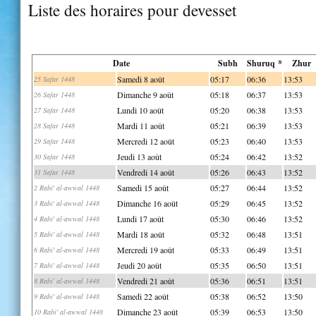
Liste des horaires pour devesset
Date
Subh
Shuruq *
Zhur
Samedi 8 août
05:17
06:36
13:53
25 Safar 1448
Dimanche 9 août
05:18
06:37
13:53
26 Safar 1448
Lundi 10 août
05:20
06:38
13:53
27 Safar 1448
Mardi 11 août
05:21
06:39
13:53
28 Safar 1448
Mercredi 12 août
05:23
06:40
13:53
29 Safar 1448
Jeudi 13 août
05:24
06:42
13:52
30 Safar 1448
Vendredi 14 août
05:26
06:43
13:52
31 Safar 1448
Samedi 15 août
05:27
06:44
13:52
2 Rabi' al-awwal 1448
Dimanche 16 août
05:29
06:45
13:52
3 Rabi' al-awwal 1448
Lundi 17 août
05:30
06:46
13:52
4 Rabi' al-awwal 1448
Mardi 18 août
05:32
06:48
13:51
5 Rabi' al-awwal 1448
Mercredi 19 août
05:33
06:49
13:51
6 Rabi' al-awwal 1448
Jeudi 20 août
05:35
06:50
13:51
7 Rabi' al-awwal 1448
Vendredi 21 août
05:36
06:51
13:51
8 Rabi' al-awwal 1448
Samedi 22 août
05:38
06:52
13:50
9 Rabi' al-awwal 1448
Dimanche 23 août
05:39
06:53
13:50
10 Rabi' al-awwal 1448