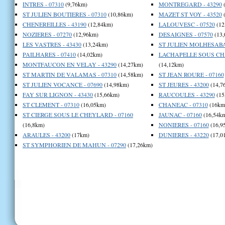
INTRES - 07310
(9,76km)
MONTREGARD - 43290
(
ST JULIEN BOUTIERES - 07310
(10,86km)
MAZET ST VOY - 43520
(
CHENEREILLES - 43190
(12,84km)
LALOUVESC - 07520
(12
NOZIERES - 07270
(12,96km)
DESAIGNES - 07570
(13,
LES VASTRES - 43430
(13,24km)
ST JULIEN MOLHESABAT
PAILHARES - 07410
(14,02km)
LACHAPELLE SOUS CHA
MONTFAUCON EN VELAY - 43290
(14,27km)
(14,12km)
ST MARTIN DE VALAMAS - 07310
(14,58km)
ST JEAN ROURE - 07160
ST JULIEN VOCANCE - 07690
(14,98km)
ST JEURES - 43200
(14,7
FAY SUR LIGNON - 43430
(15,66km)
RAUCOULES - 43290
(15
ST CLEMENT - 07310
(16,05km)
CHANEAC - 07310
(16km
ST CIERGE SOUS LE CHEYLARD - 07160
JAUNAC - 07160
(16,54k
(16,8km)
NONIERES - 07160
(16,9
ARAULES - 43200
(17km)
DUNIERES - 43220
(17,0
ST SYMPHORIEN DE MAHUN - 07290
(17,26km)