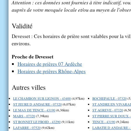
Attention : ces données sont fournies à titre indicatif, vou
auprès de votre mosquée locale et/ou au moyen de l'obser
Validité
Devesset : Ces horaires de prière sont valables pour la vi
environs.
Proche de Devesset
Horaires de prières 07 Ardèche
Horaires de prières Rhône-Alpes
Autres villes
LE CHAMBON SUR LIGNON - 43400
(4,97km)
ROCHEPAULE - 07320
(5
ST JEURE D ANDAURE - 07320
(6,07km)
ST ANDRE EN VIVARAIS
LE MAS DE TENCE - 43190
(6,36km)
ST AGREVE - 07320
(6,5
MARS - 07320
(7,39km)
ST PIERRE SUR DOUX -
ST BONNET LE FROID - 43290
(9,11km)
TENCE - 43190
(9,24km)
LAFARRE - 07520
(9,62km)
LABATIE D ANDAURE - 