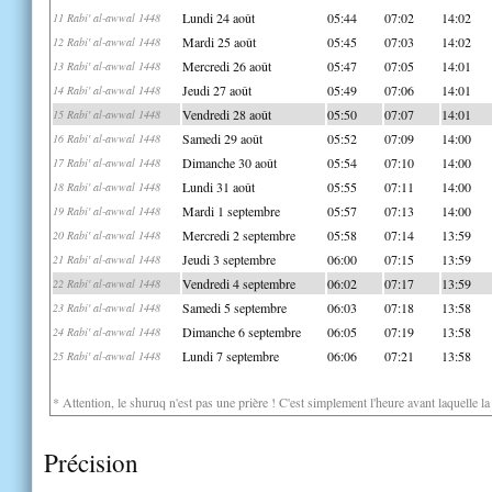
Lundi 24 août
05:44
07:02
14:02
11 Rabi' al-awwal 1448
Mardi 25 août
05:45
07:03
14:02
12 Rabi' al-awwal 1448
Mercredi 26 août
05:47
07:05
14:01
13 Rabi' al-awwal 1448
Jeudi 27 août
05:49
07:06
14:01
14 Rabi' al-awwal 1448
Vendredi 28 août
05:50
07:07
14:01
15 Rabi' al-awwal 1448
Samedi 29 août
05:52
07:09
14:00
16 Rabi' al-awwal 1448
Dimanche 30 août
05:54
07:10
14:00
17 Rabi' al-awwal 1448
Lundi 31 août
05:55
07:11
14:00
18 Rabi' al-awwal 1448
Mardi 1 septembre
05:57
07:13
14:00
19 Rabi' al-awwal 1448
Mercredi 2 septembre
05:58
07:14
13:59
20 Rabi' al-awwal 1448
Jeudi 3 septembre
06:00
07:15
13:59
21 Rabi' al-awwal 1448
Vendredi 4 septembre
06:02
07:17
13:59
22 Rabi' al-awwal 1448
Samedi 5 septembre
06:03
07:18
13:58
23 Rabi' al-awwal 1448
Dimanche 6 septembre
06:05
07:19
13:58
24 Rabi' al-awwal 1448
Lundi 7 septembre
06:06
07:21
13:58
25 Rabi' al-awwal 1448
* Attention, le shuruq n'est pas une prière ! C'est simplement l'heure avant laquelle l
Précision