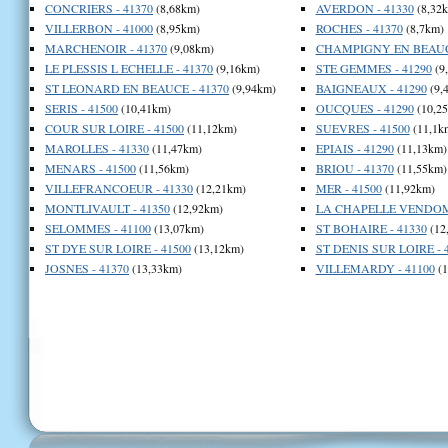
CONCRIERS - 41370
(8,68km)
AVERDON - 41330
(8,32
VILLERBON - 41000
(8,95km)
ROCHES - 41370
(8,7km)
MARCHENOIR - 41370
(9,08km)
CHAMPIGNY EN BEAUCE
LE PLESSIS L ECHELLE - 41370
(9,16km)
STE GEMMES - 41290
(9
ST LEONARD EN BEAUCE - 41370
(9,94km)
BAIGNEAUX - 41290
(9,
SERIS - 41500
(10,41km)
OUCQUES - 41290
(10,2
COUR SUR LOIRE - 41500
(11,12km)
SUEVRES - 41500
(11,1k
MAROLLES - 41330
(11,47km)
EPIAIS - 41290
(11,13km)
MENARS - 41500
(11,56km)
BRIOU - 41370
(11,55km)
VILLEFRANCOEUR - 41330
(12,21km)
MER - 41500
(11,92km)
MONTLIVAULT - 41350
(12,92km)
LA CHAPELLE VENDOMO
SELOMMES - 41100
(13,07km)
ST BOHAIRE - 41330
(12
ST DYE SUR LOIRE - 41500
(13,12km)
ST DENIS SUR LOIRE - 
JOSNES - 41370
(13,33km)
VILLEMARDY - 41100
(1