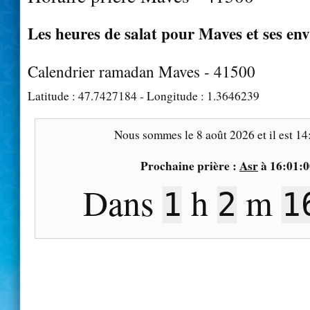
Les heures de salat pour Maves et ses en
Calendrier ramadan Maves - 41500
Latitude :
47.7427184
- Longitude :
1.3646239
Nous sommes le
8 août 2026
et il est
14
Prochaine prière :
Asr
à
16:01:0
Dans
h
m
1
2
1