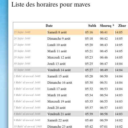
Liste des horaires pour maves
Date
Subh
Shuruq *
Zhur
Samedi 8 août
05:16
06:41
14:05
25 Safar 1448
Dimanche 9 août
05:18
06:42
14:05
26 Safar 1448
Lundi 10 août
05:20
06:43
14:05
27 Safar 1448
Mardi 11 août
05:21
06:45
14:05
28 Safar 1448
Mercredi 12 août
05:23
06:46
14:05
29 Safar 1448
Jeudi 13 août
05:25
06:47
14:04
30 Safar 1448
Vendredi 14 août
05:27
06:49
14:04
31 Safar 1448
Samedi 15 août
05:28
06:50
14:04
2 Rabi' al-awwal 1448
Dimanche 16 août
05:30
06:51
14:04
3 Rabi' al-awwal 1448
Lundi 17 août
05:32
06:53
14:04
4 Rabi' al-awwal 1448
Mardi 18 août
05:34
06:54
14:03
5 Rabi' al-awwal 1448
Mercredi 19 août
05:35
06:55
14:03
6 Rabi' al-awwal 1448
Jeudi 20 août
05:37
06:57
14:03
7 Rabi' al-awwal 1448
Vendredi 21 août
05:39
06:58
14:03
8 Rabi' al-awwal 1448
Samedi 22 août
05:40
06:59
14:02
9 Rabi' al-awwal 1448
Dimanche 23 août
05:42
07:01
14:02
10 Rabi' al-awwal 1448