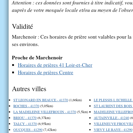
Attention : ces données sont fournies à titre indicatif, vou
auprès de votre mosquée locale et/ou au moyen de l'obser
Validité
Marchenoir : Ces horaires de prière sont valables pour la 
ses environs.
Proche de Marchenoir
Horaires de prières 41 Loir-et-Cher
Horaires de prières Centre
Autres villes
ST LEONARD EN BEAUCE - 41370
(1,66km)
LE PLESSIS L ECHELLE -
ROCHES - 41370
(5,05km)
ST LAURENT DES BOIS -
LA MADELEINE VILLEFROUIN - 41370
(5,5km)
MADELEINE VILLEFROUI
BRIOU - 41370
(6,37km)
AUTAINVILLE - 41240
(6
TALCY - 41370
(6,95km)
VILLENEUVE FROUVILLE
OUCQUES - 41290
(7,42km)
VIEVY LE RAYE - 41290