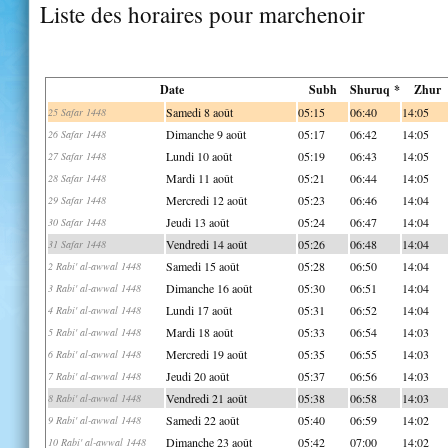
Liste des horaires pour marchenoir
Date
Subh
Shuruq *
Zhur
Samedi 8 août
05:15
06:40
14:05
25 Safar 1448
Dimanche 9 août
05:17
06:42
14:05
26 Safar 1448
Lundi 10 août
05:19
06:43
14:05
27 Safar 1448
Mardi 11 août
05:21
06:44
14:05
28 Safar 1448
Mercredi 12 août
05:23
06:46
14:04
29 Safar 1448
Jeudi 13 août
05:24
06:47
14:04
30 Safar 1448
Vendredi 14 août
05:26
06:48
14:04
31 Safar 1448
Samedi 15 août
05:28
06:50
14:04
2 Rabi' al-awwal 1448
Dimanche 16 août
05:30
06:51
14:04
3 Rabi' al-awwal 1448
Lundi 17 août
05:31
06:52
14:04
4 Rabi' al-awwal 1448
Mardi 18 août
05:33
06:54
14:03
5 Rabi' al-awwal 1448
Mercredi 19 août
05:35
06:55
14:03
6 Rabi' al-awwal 1448
Jeudi 20 août
05:37
06:56
14:03
7 Rabi' al-awwal 1448
Vendredi 21 août
05:38
06:58
14:03
8 Rabi' al-awwal 1448
Samedi 22 août
05:40
06:59
14:02
9 Rabi' al-awwal 1448
Dimanche 23 août
05:42
07:00
14:02
10 Rabi' al-awwal 1448