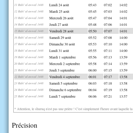
Lundi 24 août
05:43
07:02
14:02
11 Rabi' al-awwal 1448
Mardi 25 août
05:45
07:03
14:02
12 Rabi' al-awwal 1448
Mercredi 26 août
05:47
07:04
14:01
13 Rabi' al-awwal 1448
Jeudi 27 août
05:48
07:06
14:01
14 Rabi' al-awwal 1448
Vendredi 28 août
05:50
07:07
14:01
15 Rabi' al-awwal 1448
Samedi 29 août
05:52
07:08
14:00
16 Rabi' al-awwal 1448
Dimanche 30 août
05:53
07:10
14:00
17 Rabi' al-awwal 1448
Lundi 31 août
05:55
07:11
14:00
18 Rabi' al-awwal 1448
Mardi 1 septembre
05:56
07:13
13:59
19 Rabi' al-awwal 1448
Mercredi 2 septembre
05:58
07:14
13:59
20 Rabi' al-awwal 1448
Jeudi 3 septembre
06:00
07:15
13:59
21 Rabi' al-awwal 1448
Vendredi 4 septembre
06:01
07:17
13:58
22 Rabi' al-awwal 1448
Samedi 5 septembre
06:03
07:18
13:58
23 Rabi' al-awwal 1448
Dimanche 6 septembre
06:04
07:19
13:58
24 Rabi' al-awwal 1448
Lundi 7 septembre
06:06
07:21
13:57
25 Rabi' al-awwal 1448
* Attention, le shuruq n'est pas une prière ! C'est simplement l'heure avant laquelle l
Précision