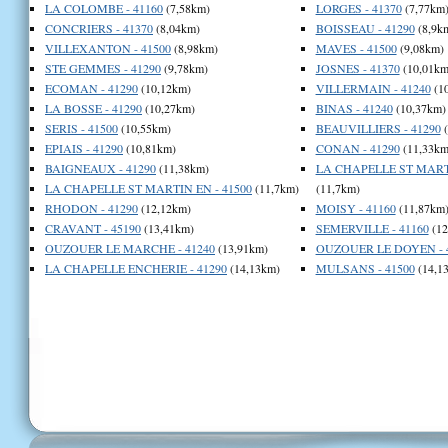
LA COLOMBE - 41160
(7,58km)
LORGES - 41370
(7,77km
CONCRIERS - 41370
(8,04km)
BOISSEAU - 41290
(8,9k
VILLEXANTON - 41500
(8,98km)
MAVES - 41500
(9,08km)
STE GEMMES - 41290
(9,78km)
JOSNES - 41370
(10,01km
ECOMAN - 41290
(10,12km)
VILLERMAIN - 41240
(1
LA BOSSE - 41290
(10,27km)
BINAS - 41240
(10,37km)
SERIS - 41500
(10,55km)
BEAUVILLIERS - 41290
(
EPIAIS - 41290
(10,81km)
CONAN - 41290
(11,33km
BAIGNEAUX - 41290
(11,38km)
LA CHAPELLE ST MARTI
LA CHAPELLE ST MARTIN EN - 41500
(11,7km)
(11,7km)
RHODON - 41290
(12,12km)
MOISY - 41160
(11,87km
CRAVANT - 45190
(13,41km)
SEMERVILLE - 41160
(12
OUZOUER LE MARCHE - 41240
(13,91km)
OUZOUER LE DOYEN - 
LA CHAPELLE ENCHERIE - 41290
(14,13km)
MULSANS - 41500
(14,1