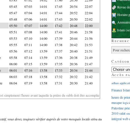
05:45
07:03
14:01
17:45
20:54
22:07
Revue d
05:47
07:04
14:01
17:44
20:52
22:04
Horaire p
05:48
07:06
14:01
17:43
20:50
22:02
Annuaire
05:50
07:07
14:00
17:42
20:48
22:00
Islam
(se
05:51
07:08
14:00
17:41
20:46
21:58
05:53
07:10
14:00
17:39
20:44
21:56
Recherc
05:55
07:11
14:00
17:38
20:42
21:53
05:56
07:12
13:59
17:37
20:40
21:51
e
05:58
07:14
13:59
17:36
20:38
21:49
Catégor
06:00
07:15
13:59
17:35
20:36
21:47
e
06:01
07:16
13:58
17:33
20:34
21:44
Accès p
06:03
07:18
13:58
17:32
20:32
21:42
re
06:04
07:19
13:58
17:31
20:30
21:40
adhan
applicat
Finance Isla
'est simplement l'heure avant laquelle la prière du subh doit être accomplie
heure de prie
mecque
logici
Palestine
prie
2010
salat
sm
intégral
web
dicatif, vous devez toujours vérifier auprès de votre mosquée locale et/ou au