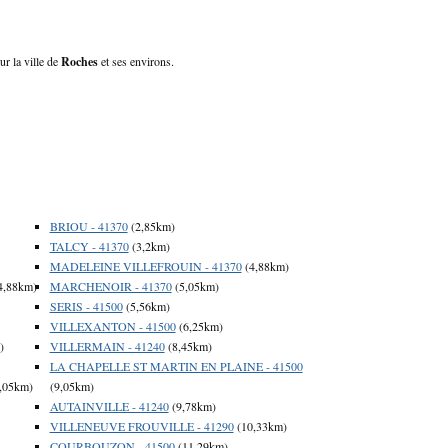
ur la ville de
Roches
et ses environs.
BRIOU - 41370
(2,85km)
TALCY - 41370
(3,2km)
MADELEINE VILLEFROUIN - 41370
(4,88km)
4,88km)
MARCHENOIR - 41370
(5,05km)
SERIS - 41500
(5,56km)
VILLEXANTON - 41500
(6,25km)
)
VILLERMAIN - 41240
(8,45km)
LA CHAPELLE ST MARTIN EN PLAINE - 41500
,05km)
(9,05km)
AUTAINVILLE - 41240
(9,78km)
VILLENEUVE FROUVILLE - 41290
(10,33km)
COURBOUZON - 41500
(11,29km)