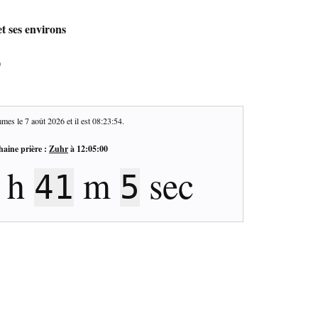
t ses environs
0
mes le
7 août 2026
et il est
08:23:55
.
haine prière :
Zuhr
à
12:05:00
h
m
sec
41
4