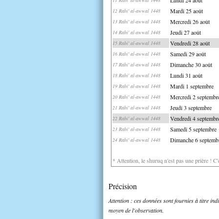
Mardi 25 août
12 Rabi' al-awwal 1448
Mercredi 26 août
13 Rabi' al-awwal 1448
Jeudi 27 août
14 Rabi' al-awwal 1448
Vendredi 28 août
15 Rabi' al-awwal 1448
Samedi 29 août
16 Rabi' al-awwal 1448
Dimanche 30 août
17 Rabi' al-awwal 1448
Lundi 31 août
18 Rabi' al-awwal 1448
Mardi 1 septembre
19 Rabi' al-awwal 1448
Mercredi 2 septembr
20 Rabi' al-awwal 1448
Jeudi 3 septembre
21 Rabi' al-awwal 1448
Vendredi 4 septembr
22 Rabi' al-awwal 1448
Samedi 5 septembre
23 Rabi' al-awwal 1448
Dimanche 6 septemb
24 Rabi' al-awwal 1448
* Attention, le shuruq n'est pas une prière ! C
Précision
Attention : ces données sont fournies à titre in
moyen de l'observation.