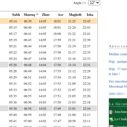
Angle
:
(?)
Subh
Shuruq *
Zhur
Asr
Maghrib
Isha
05:14
06:39
14:05
18:01
21:25
22:45
05:15
06:40
14:05
18:01
21:24
22:43
05:17
06:41
14:05
18:00
21:22
22:41
05:19
06:43
14:05
17:59
21:21
22:39
Article
05:21
06:44
14:04
17:58
21:19
22:37
05:22
06:45
14:04
17:58
21:17
22:35
Médine comme
05:24
06:47
14:04
17:57
21:16
22:33
Hajj : quelq
05:26
06:48
14:04
17:56
21:14
22:31
Hajj : 17 rai
05:28
06:49
14:04
17:55
21:12
22:29
le faire !
05:29
06:51
14:03
17:54
21:10
22:26
Des musulman
05:31
06:52
14:03
17:53
21:09
22:24
Musulman bl
05:33
06:53
14:03
17:52
21:07
22:22
2003-2013 – 
05:35
06:55
14:03
17:51
21:05
22:20
05:36
06:56
14:03
17:50
21:03
22:18
Le Guid
05:38
06:58
14:02
17:49
21:01
22:16
Sms4mus
05:40
06:59
14:02
17:48
21:00
22:13
La Citad
05:41
07:00
14:02
17:47
20:58
22:11
Calendri
05:43
07:02
14:02
17:46
20:56
22:09