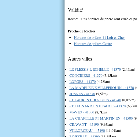
Validité
Roches : Ces horaires de prière sont valables po
Proche de Roches
Horaires de prières 41 Loir-et-Cher
Horaires de prières Centre
Autres villes
LE PLESSIS L ECHELLE - 41370
(2,45km)
CONCRIERS - 41370
(3,15km)
LORGES - 41370
(4,78km)
LA MADELEINE VILLEFROUIN - 41370
(
JOSNES - 41370
(5,5km)
ST LAURENT DES BOIS - 41240
(6,09km)
ST LEONARD EN BEAUCE - 41370
(6,7km
MAVES - 41500
(8,7km)
LA CHAPELLE ST MARTIN EN - 41500
(9
CRAVANT - 45190
(9,93km)
VILLORCEAU - 45190
(11,01km)
BOISSEAU - 41290
(11,48km)