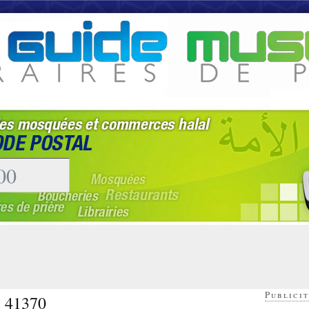
Publicit
- 41370