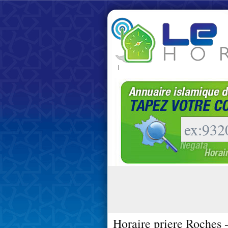
|
Horaire priere Roches 