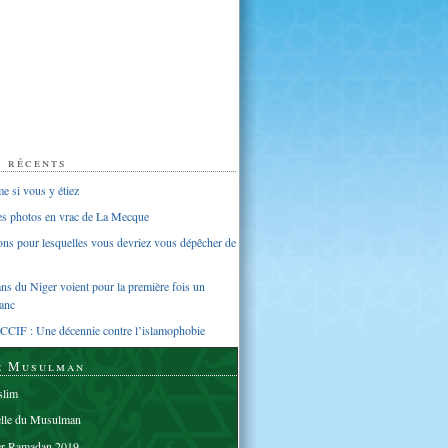
s récents
 si vous y étiez
ues photos en vrac de La Mecque
sons pour lesquelles vous devriez vous dépêcher de
s du Niger voient pour la première fois un
anc
CCIF : Une décennie contre l’islamophobie
e Musulman
lim
elle du Musulman
er Ramadan 2019