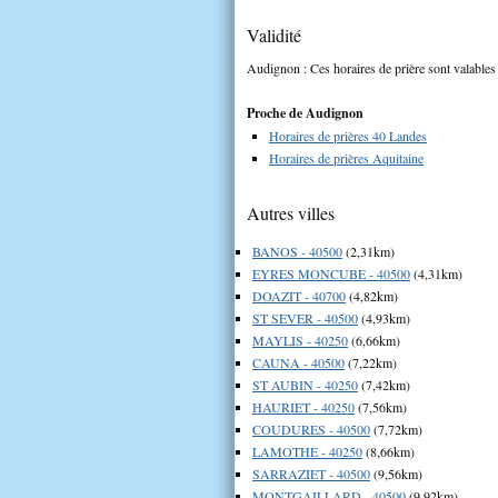
Validité
Audignon : Ces horaires de prière sont valables 
Proche de Audignon
Horaires de prières 40 Landes
Horaires de prières Aquitaine
Autres villes
BANOS - 40500
(2,31km)
EYRES MONCUBE - 40500
(4,31km)
DOAZIT - 40700
(4,82km)
ST SEVER - 40500
(4,93km)
MAYLIS - 40250
(6,66km)
CAUNA - 40500
(7,22km)
ST AUBIN - 40250
(7,42km)
HAURIET - 40250
(7,56km)
COUDURES - 40500
(7,72km)
LAMOTHE - 40250
(8,66km)
SARRAZIET - 40500
(9,56km)
MONTGAILLARD - 40500
(9,92km)