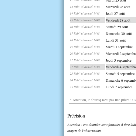
Mercredi 26 août
13 Rabi' al-awwal 1448
Jeudi 27 août
14 Rabi' al-awwal 1448
Vendredi 28 août
15 Rabi' al-awwal 1448
Samedi 29 août
16 Rabi' al-awwal 1448
Dimanche 30 août
17 Rabi' al-awwal 1448
Lundi 31 août
18 Rabi' al-awwal 1448
Mardi 1 septembre
19 Rabi' al-awwal 1448
Mercredi 2 septembr
20 Rabi' al-awwal 1448
Jeudi 3 septembre
21 Rabi' al-awwal 1448
Vendredi 4 septembr
22 Rabi' al-awwal 1448
Samedi 5 septembre
23 Rabi' al-awwal 1448
Dimanche 6 septemb
24 Rabi' al-awwal 1448
Lundi 7 septembre
25 Rabi' al-awwal 1448
* Attention, le shuruq n'est pas une prière ! C
Précision
Attention : ces données sont fournies à titre in
moyen de l'observation.