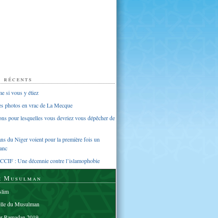
s récents
 si vous y étiez
ues photos en vrac de La Mecque
sons pour lesquelles vous devriez vous dépêcher de
s du Niger voient pour la première fois un
anc
CCIF : Une décennie contre l’islamophobie
e Musulman
lim
elle du Musulman
er Ramadan 2019