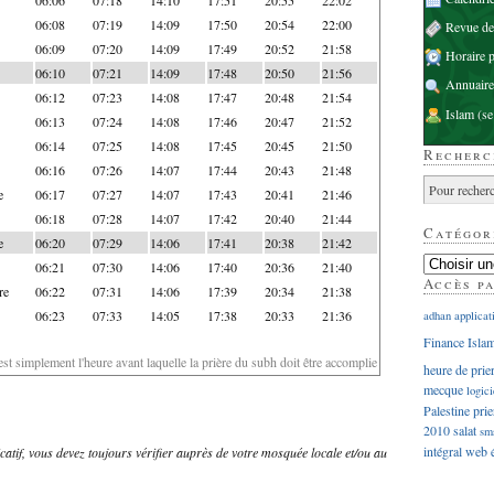
06:08
07:19
14:09
17:50
20:54
22:00
Revue d
06:09
07:20
14:09
17:49
20:52
21:58
Horaire p
06:10
07:21
14:09
17:48
20:50
21:56
Annuaire
06:12
07:23
14:08
17:47
20:48
21:54
Islam
(se
06:13
07:24
14:08
17:46
20:47
21:52
06:14
07:25
14:08
17:45
20:45
21:50
Recherc
06:16
07:26
14:07
17:44
20:43
21:48
e
06:17
07:27
14:07
17:43
20:41
21:46
06:18
07:28
14:07
17:42
20:40
21:44
Catégor
e
06:20
07:29
14:06
17:41
20:38
21:42
06:21
07:30
14:06
17:40
20:36
21:40
Accès p
re
06:22
07:31
14:06
17:39
20:34
21:38
06:23
07:33
14:05
17:38
20:33
21:36
adhan
applicat
Finance Isla
'est simplement l'heure avant laquelle la prière du subh doit être accomplie
heure de prie
mecque
logici
Palestine
prie
2010
salat
sm
intégral
web
dicatif, vous devez toujours vérifier auprès de votre mosquée locale et/ou au