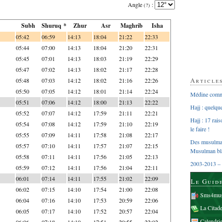
Angle
:
(?)
Subh
Shuruq *
Zhur
Asr
Maghrib
Isha
05:42
06:59
14:13
18:04
21:22
22:33
05:44
07:00
14:13
18:04
21:20
22:31
05:45
07:01
14:13
18:03
21:19
22:29
05:47
07:02
14:13
18:02
21:17
22:28
Article
05:48
07:03
14:12
18:02
21:16
22:26
05:50
07:05
14:12
18:01
21:14
22:24
Médine comme
05:51
07:06
14:12
18:00
21:13
22:22
Hajj : quelq
05:52
07:07
14:12
17:59
21:11
22:21
Hajj : 17 rai
05:54
07:08
14:12
17:59
21:10
22:19
le faire !
05:55
07:09
14:11
17:58
21:08
22:17
Des musulman
05:57
07:10
14:11
17:57
21:07
22:15
Musulman bl
05:58
07:11
14:11
17:56
21:05
22:13
2003-2013 – 
05:59
07:12
14:11
17:56
21:04
22:11
06:01
07:14
14:11
17:55
21:02
22:09
Le Guid
06:02
07:15
14:10
17:54
21:00
22:08
Sms4mus
06:04
07:16
14:10
17:53
20:59
22:06
La Citad
06:05
07:17
14:10
17:52
20:57
22:04
Calendri
06:06
07:18
14:10
17:51
20:55
22:02