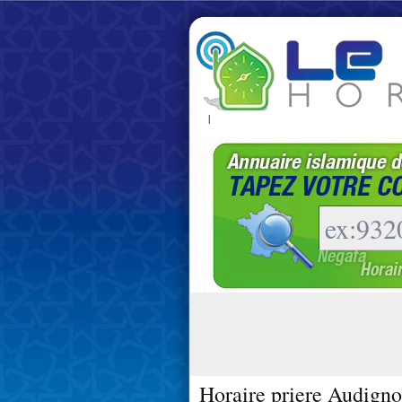
|
Horaire priere Audigno