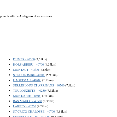
pour la ville de
Audignon
et ses environs.
DUMES - 40500
(2,51km)
HORSARRIEU - 40700
(4,35km)
MONTAUT - 40500
(4,88km)
STE COLOMBE - 40700
(5,93km)
HAGETMAU - 40700
(7,13km)
SERRESLOUS ET ARRIBANS - 40700
(7,4km)
TOULOUZETTE - 40250
(7,52km)
MONTSOUE - 40500
(7,63km)
BAS MAUCO - 40500
(8,35km)
LARBEY - 40250
(9,29km)
ST CRICQ CHALOSSE - 40700
(9,81km)
SERRES GASTON - 40700
(10,17km)