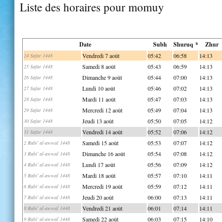
Liste des horaires pour momuy
Date
Subh
Shuruq *
Zhur
Vendredi 7 août
05:42
06:58
14:13
24 Safar 1448
Samedi 8 août
05:43
06:59
14:13
25 Safar 1448
Dimanche 9 août
05:44
07:00
14:13
26 Safar 1448
Lundi 10 août
05:46
07:02
14:13
27 Safar 1448
Mardi 11 août
05:47
07:03
14:13
28 Safar 1448
Mercredi 12 août
05:49
07:04
14:13
29 Safar 1448
Jeudi 13 août
05:50
07:05
14:12
30 Safar 1448
Vendredi 14 août
05:52
07:06
14:12
31 Safar 1448
Samedi 15 août
05:53
07:07
14:12
2 Rabi' al-awwal 1448
Dimanche 16 août
05:54
07:08
14:12
3 Rabi' al-awwal 1448
Lundi 17 août
05:56
07:09
14:12
4 Rabi' al-awwal 1448
Mardi 18 août
05:57
07:10
14:11
5 Rabi' al-awwal 1448
Mercredi 19 août
05:59
07:12
14:11
6 Rabi' al-awwal 1448
Jeudi 20 août
06:00
07:13
14:11
7 Rabi' al-awwal 1448
Vendredi 21 août
06:01
07:14
14:11
8 Rabi' al-awwal 1448
Samedi 22 août
06:03
07:15
14:10
9 Rabi' al-awwal 1448