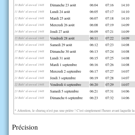
Dimanche 23 août
06:04
07:16
14:10
10 Rabi' al-awwal 1448
Lundi 24 août
06:05
07:17
14:10
11 Rabi' al-awwal 1448
Mardi 25 août
06:07
07:18
14:10
12 Rabi' al-awwal 1448
Mercredi 26 août
06:08
07:19
14:09
13 Rabi' al-awwal 1448
Jeudi 27 août
06:09
07:21
14:09
14 Rabi' al-awwal 1448
Vendredi 28 août
06:11
07:22
14:09
15 Rabi' al-awwal 1448
Samedi 29 août
06:12
07:23
14:08
16 Rabi' al-awwal 1448
Dimanche 30 août
06:13
07:24
14:08
17 Rabi' al-awwal 1448
Lundi 31 août
06:15
07:25
14:08
18 Rabi' al-awwal 1448
Mardi 1 septembre
06:16
07:26
14:08
19 Rabi' al-awwal 1448
Mercredi 2 septembre
06:17
07:27
14:07
20 Rabi' al-awwal 1448
Jeudi 3 septembre
06:19
07:28
14:07
21 Rabi' al-awwal 1448
Vendredi 4 septembre
06:20
07:29
14:07
22 Rabi' al-awwal 1448
Samedi 5 septembre
06:21
07:31
14:06
23 Rabi' al-awwal 1448
Dimanche 6 septembre
06:23
07:32
14:06
24 Rabi' al-awwal 1448
* Attention, le shuruq n'est pas une prière ! C'est simplement l'heure avant laquelle l
Précision