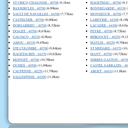
ST CRICQ CHALOSSE - 40700
(6,1km)
HAGETMAU - 40700
(6,1
BASSERCLES - 40700
(6,99km)
BONNEGARDE - 40330
(
SAULT DE NAVAILLES - 64300
(7,73km)
MONSEGUR - 40700
(7,
CASTELNER - 40700
(8,06km)
LABEYRIE - 64300
(8,18
HORSARRIEU - 40700
(8,32km)
LACADEE - 64300
(8,61k
DOAZIT - 40700
(8,63km)
PEYRE - 40700
(8,72km)
GAUJACQ - 40330
(8,9km)
BERGOUEY - 40250
(9,1
AMOU - 40330
(9,45km)
MAYLIS - 40250
(9,76km
STE COLOMBE - 40700
(9,84km)
ST MEDARD - 64370
(10
HAGETAUBIN - 64370
(10,62km)
MANT - 40700
(10,72km)
MONGET - 40700
(10,78km)
SERRES GASTON - 4070
DUMES - 40500
(11,09km)
CASTEL SARRAZIN - 40
CAUPENNE - 40250
(11,79km)
ARGET - 64410
(11,8km)
SALLESPISSE - 64300
(11,8km)