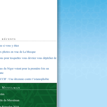
s récents
 si vous y étiez
ues photos en vrac de La Mecque
sons pour lesquelles vous devriez vous dépêcher de
s du Niger voient pour la première fois un
anc
CCIF : Une décennie contre l’islamophobie
e Musulman
lim
elle du Musulman
er Ramadan 2019