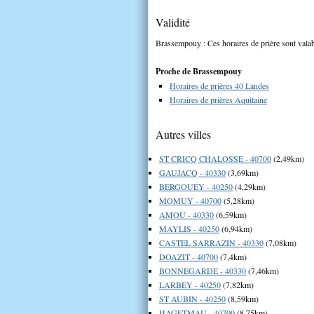
Validité
Brassempouy : Ces horaires de prière sont valab
Proche de Brassempouy
Horaires de prières 40 Landes
Horaires de prières Aquitaine
Autres villes
ST CRICQ CHALOSSE - 40700
(2,49km)
GAUJACQ - 40330
(3,69km)
BERGOUEY - 40250
(4,29km)
MOMUY - 40700
(5,28km)
AMOU - 40330
(6,59km)
MAYLIS - 40250
(6,94km)
CASTEL SARRAZIN - 40330
(7,08km)
DOAZIT - 40700
(7,4km)
BONNEGARDE - 40330
(7,46km)
LARBEY - 40250
(7,82km)
ST AUBIN - 40250
(8,59km)
HAGETMAU - 40700
(8,75km)