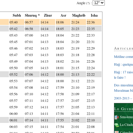
Angle
:
(?)
Subh
Shuruq *
Zhur
Asr
Maghrib
Isha
05:40
06:57
14:14
18:06
21:24
22:36
05:42
06:58
14:14
18:05
21:23
22:35
05:43
07:00
14:13
18:04
21:22
22:33
05:45
07:01
14:13
18:04
21:20
22:31
Article
05:46
07:02
14:13
18:03
21:19
22:29
05:47
07:03
14:13
18:03
21:18
22:28
Médine comme
05:49
07:04
14:13
18:02
21:16
22:26
Hajj : quelq
05:50
07:05
14:13
18:01
21:15
22:24
Hajj : 17 rai
05:52
07:06
14:12
18:00
21:13
22:22
le faire !
05:53
07:07
14:12
18:00
21:12
22:21
Des musulman
05:54
07:08
14:12
17:59
21:10
22:19
Musulman bl
05:56
07:10
14:12
17:58
21:09
22:17
2003-2013 – 
05:57
07:11
14:12
17:57
21:07
22:15
05:59
07:12
14:11
17:57
21:05
22:13
Le Guid
06:00
07:13
14:11
17:56
21:04
22:11
Sms4mus
06:01
07:14
14:11
17:55
21:02
22:10
La Citad
06:03
07:15
14:11
17:54
21:01
22:08
Calendri
06:04
07:16
14:10
17:53
20:59
22:06