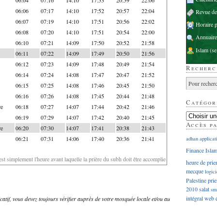
06:06
07:17
14:10
17:52
20:57
22:04
Revue d
06:07
07:19
14:10
17:51
20:56
22:02
Horaire p
06:08
07:20
14:10
17:51
20:54
22:00
Annuaire
06:10
07:21
14:09
17:50
20:52
21:58
Islam
(se
06:11
07:22
14:09
17:49
20:50
21:56
06:12
07:23
14:09
17:48
20:49
21:54
Recherc
06:14
07:24
14:08
17:47
20:47
21:52
06:15
07:25
14:08
17:46
20:45
21:50
06:16
07:26
14:08
17:45
20:44
21:48
Catégor
re
06:18
07:27
14:07
17:44
20:42
21:46
06:19
07:29
14:07
17:42
20:40
21:45
Accès p
re
06:20
07:30
14:07
17:41
20:38
21:43
06:21
07:31
14:06
17:40
20:36
21:41
adhan
applicat
Finance Isla
'est simplement l'heure avant laquelle la prière du subh doit être accomplie
heure de prie
mecque
logici
Palestine
prie
2010
salat
sm
intégral
web
dicatif, vous devez toujours vérifier auprès de votre mosquée locale et/ou au