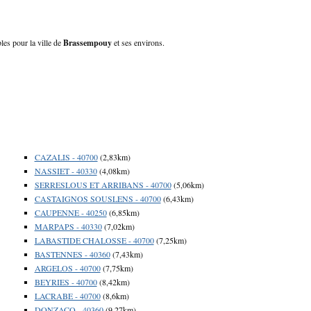
les pour la ville de
Brassempouy
et ses environs.
CAZALIS - 40700
(2,83km)
NASSIET - 40330
(4,08km)
SERRESLOUS ET ARRIBANS - 40700
(5,06km)
CASTAIGNOS SOUSLENS - 40700
(6,43km)
CAUPENNE - 40250
(6,85km)
MARPAPS - 40330
(7,02km)
LABASTIDE CHALOSSE - 40700
(7,25km)
BASTENNES - 40360
(7,43km)
ARGELOS - 40700
(7,75km)
BEYRIES - 40700
(8,42km)
LACRABE - 40700
(8,6km)
DONZACQ - 40360
(9,27km)