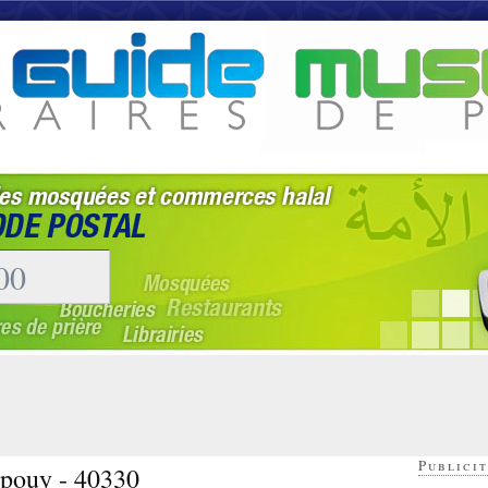
Publicit
mpouy - 40330