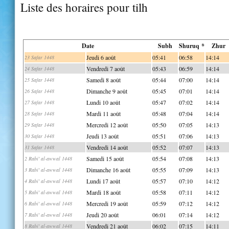
Liste des horaires pour tilh
Date
Subh
Shuruq *
Zhur
Jeudi 6 août
05:41
06:58
14:14
23 Safar 1448
Vendredi 7 août
05:43
06:59
14:14
24 Safar 1448
Samedi 8 août
05:44
07:00
14:14
25 Safar 1448
Dimanche 9 août
05:45
07:01
14:14
26 Safar 1448
Lundi 10 août
05:47
07:02
14:14
27 Safar 1448
Mardi 11 août
05:48
07:04
14:14
28 Safar 1448
Mercredi 12 août
05:50
07:05
14:13
29 Safar 1448
Jeudi 13 août
05:51
07:06
14:13
30 Safar 1448
Vendredi 14 août
05:52
07:07
14:13
31 Safar 1448
Samedi 15 août
05:54
07:08
14:13
2 Rabi' al-awwal 1448
Dimanche 16 août
05:55
07:09
14:13
3 Rabi' al-awwal 1448
Lundi 17 août
05:57
07:10
14:12
4 Rabi' al-awwal 1448
Mardi 18 août
05:58
07:11
14:12
5 Rabi' al-awwal 1448
Mercredi 19 août
05:59
07:12
14:12
6 Rabi' al-awwal 1448
Jeudi 20 août
06:01
07:14
14:12
7 Rabi' al-awwal 1448
Vendredi 21 août
06:02
07:15
14:11
8 Rabi' al-awwal 1448