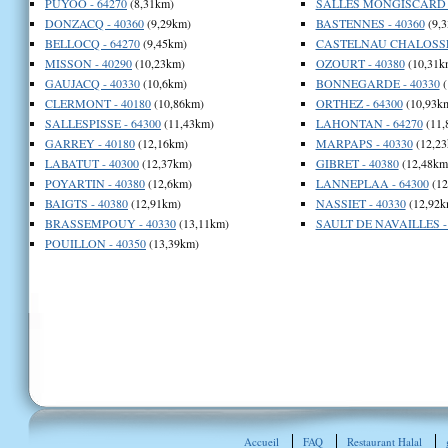
PUYOO - 64270
(8,31km)
SALLES MONGISCARD -
DONZACQ - 40360
(9,29km)
BASTENNES - 40360
(9,
BELLOCQ - 64270
(9,45km)
CASTELNAU CHALOSSE 
MISSON - 40290
(10,23km)
OZOURT - 40380
(10,31k
GAUJACQ - 40330
(10,6km)
BONNEGARDE - 40330
(
CLERMONT - 40180
(10,86km)
ORTHEZ - 64300
(10,93k
SALLESPISSE - 64300
(11,43km)
LAHONTAN - 64270
(11,
GARREY - 40180
(12,16km)
MARPAPS - 40330
(12,23
LABATUT - 40300
(12,37km)
GIBRET - 40380
(12,48km
POYARTIN - 40380
(12,6km)
LANNEPLAA - 64300
(12
BAIGTS - 40380
(12,91km)
NASSIET - 40330
(12,92k
BRASSEMPOUY - 40330
(13,11km)
SAULT DE NAVAILLES -
POUILLON - 40350
(13,39km)
Accueil
FAQ
Restaurant Halal