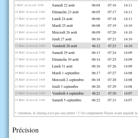
Samedi 22 août
06:04
07:16
14:11
9 Rabi' al-awwal 1448
Dimanche 23 août
06:05
07:17
14:11
10 Rabi' al-awwal 1448
Lundi 24 août
06:06
07:18
14:11
11 Rabi' al-awwal 1448
Mardi 25 août
06:08
07:19
14:10
12 Rabi' al-awwal 1448
Mercredi 26 août
06:09
07:20
14:10
13 Rabi' al-awwal 1448
Jeudi 27 août
06:10
07:21
14:10
14 Rabi' al-awwal 1448
Vendredi 28 août
06:12
07:23
14:10
15 Rabi' al-awwal 1448
Samedi 29 août
06:13
07:24
14:09
16 Rabi' al-awwal 1448
Dimanche 30 août
06:14
07:25
14:09
17 Rabi' al-awwal 1448
Lundi 31 août
06:16
07:26
14:09
18 Rabi' al-awwal 1448
Mardi 1 septembre
06:17
07:27
14:08
19 Rabi' al-awwal 1448
Mercredi 2 septembre
06:18
07:28
14:08
20 Rabi' al-awwal 1448
Jeudi 3 septembre
06:20
07:29
14:08
21 Rabi' al-awwal 1448
Vendredi 4 septembre
06:21
07:30
14:07
22 Rabi' al-awwal 1448
Samedi 5 septembre
06:22
07:31
14:07
23 Rabi' al-awwal 1448
* Attention, le shuruq n'est pas une prière ! C'est simplement l'heure avant laquelle l
Précision