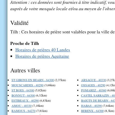
Attention : ces données sont fournies à titre indicatif, vou
auprès de votre mosquée locale et/ou au moyen de l'obser
Validité
Tilh : Ces horaires de prière sont valables pour la ville d
Proche de Tilh
Horaires de prières 40 Landes
Horaires de prières Aquitaine
Autres villes
ST GIRONS EN BEARN - 64300
(2,37km)
ARSAGUE - 40330
(3,27k
MOUSCARDES - 40290
(3,66km)
OSSAGES - 40290
(4,12k
ST BOES - 64300
(5,82km)
POMAREZ - 40360
(6,06
BONNUT - 64300
(6,32km)
CASTEL SARRAZIN - 40
ESTIBEAUX - 40290
(6,83km)
BAIGTS DE BEARN - 64
AMOU - 40330
(7,18km)
HABAS - 40290
(7,64km)
RAMOUS - 64270
(7,81km)
BERENX - 64300
(8,3km)