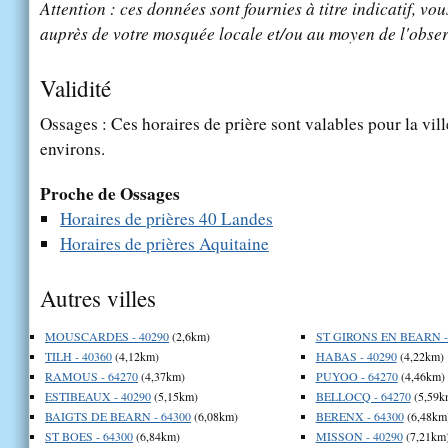
Attention : ces données sont fournies à titre indicatif, vou
auprès de votre mosquée locale et/ou au moyen de l'obser
Validité
Ossages : Ces horaires de prière sont valables pour la vil
environs.
Proche de Ossages
Horaires de prières 40 Landes
Horaires de prières Aquitaine
Autres villes
MOUSCARDES - 40290
(2,6km)
ST GIRONS EN BEARN -
TILH - 40360
(4,12km)
HABAS - 40290
(4,22km)
RAMOUS - 64270
(4,37km)
PUYOO - 64270
(4,46km)
ESTIBEAUX - 40290
(5,15km)
BELLOCQ - 64270
(5,59k
BAIGTS DE BEARN - 64300
(6,08km)
BERENX - 64300
(6,48km
ST BOES - 64300
(6,84km)
MISSON - 40290
(7,21km