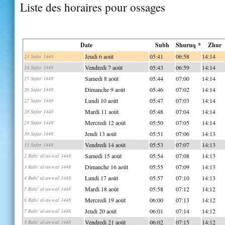
Liste des horaires pour ossages
Date
Subh
Shuruq *
Zhur
Jeudi 6 août
05:41
06:58
14:14
23 Safar 1448
Vendredi 7 août
05:43
06:59
14:14
24 Safar 1448
Samedi 8 août
05:44
07:00
14:14
25 Safar 1448
Dimanche 9 août
05:46
07:02
14:14
26 Safar 1448
Lundi 10 août
05:47
07:03
14:14
27 Safar 1448
Mardi 11 août
05:48
07:04
14:14
28 Safar 1448
Mercredi 12 août
05:50
07:05
14:14
29 Safar 1448
Jeudi 13 août
05:51
07:06
14:13
30 Safar 1448
Vendredi 14 août
05:53
07:07
14:13
31 Safar 1448
Samedi 15 août
05:54
07:08
14:13
2 Rabi' al-awwal 1448
Dimanche 16 août
05:55
07:09
14:13
3 Rabi' al-awwal 1448
Lundi 17 août
05:57
07:10
14:13
4 Rabi' al-awwal 1448
Mardi 18 août
05:58
07:12
14:12
5 Rabi' al-awwal 1448
Mercredi 19 août
06:00
07:13
14:12
6 Rabi' al-awwal 1448
Jeudi 20 août
06:01
07:14
14:12
7 Rabi' al-awwal 1448
Vendredi 21 août
06:02
07:15
14:12
8 Rabi' al-awwal 1448