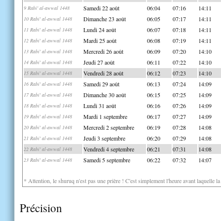
Samedi 22 août
06:04
07:16
14:11
9 Rabi' al-awwal 1448
Dimanche 23 août
06:05
07:17
14:11
10 Rabi' al-awwal 1448
Lundi 24 août
06:07
07:18
14:11
11 Rabi' al-awwal 1448
Mardi 25 août
06:08
07:19
14:11
12 Rabi' al-awwal 1448
Mercredi 26 août
06:09
07:20
14:10
13 Rabi' al-awwal 1448
Jeudi 27 août
06:11
07:22
14:10
14 Rabi' al-awwal 1448
Vendredi 28 août
06:12
07:23
14:10
15 Rabi' al-awwal 1448
Samedi 29 août
06:13
07:24
14:09
16 Rabi' al-awwal 1448
Dimanche 30 août
06:15
07:25
14:09
17 Rabi' al-awwal 1448
Lundi 31 août
06:16
07:26
14:09
18 Rabi' al-awwal 1448
Mardi 1 septembre
06:17
07:27
14:09
19 Rabi' al-awwal 1448
Mercredi 2 septembre
06:19
07:28
14:08
20 Rabi' al-awwal 1448
Jeudi 3 septembre
06:20
07:29
14:08
21 Rabi' al-awwal 1448
Vendredi 4 septembre
06:21
07:31
14:08
22 Rabi' al-awwal 1448
Samedi 5 septembre
06:22
07:32
14:07
23 Rabi' al-awwal 1448
* Attention, le shuruq n'est pas une prière ! C'est simplement l'heure avant laquelle l
Précision