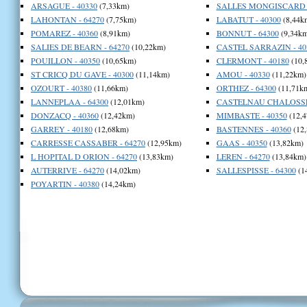
ARSAGUE - 40330
(7,33km)
SALLES MONGISCARD -
LAHONTAN - 64270
(7,75km)
LABATUT - 40300
(8,44k
POMAREZ - 40360
(8,91km)
BONNUT - 64300
(9,34km
SALIES DE BEARN - 64270
(10,22km)
CASTEL SARRAZIN - 40
POUILLON - 40350
(10,65km)
CLERMONT - 40180
(10,
ST CRICQ DU GAVE - 40300
(11,14km)
AMOU - 40330
(11,22km)
OZOURT - 40380
(11,66km)
ORTHEZ - 64300
(11,71k
LANNEPLAA - 64300
(12,01km)
CASTELNAU CHALOSSE 
DONZACQ - 40360
(12,42km)
MIMBASTE - 40350
(12,4
GARREY - 40180
(12,68km)
BASTENNES - 40360
(12
CARRESSE CASSABER - 64270
(12,95km)
GAAS - 40350
(13,82km)
L HOPITAL D ORION - 64270
(13,83km)
LEREN - 64270
(13,84km)
AUTERRIVE - 64270
(14,02km)
SALLESPISSE - 64300
(1
POYARTIN - 40380
(14,24km)