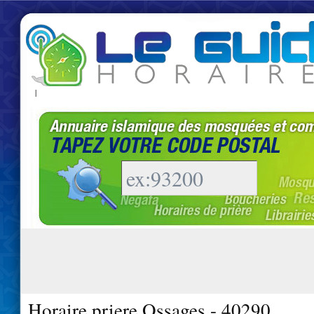
|
Horaire priere Ossages - 40290