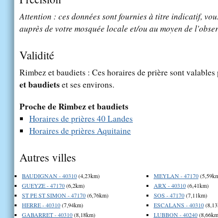
Attention : ces données sont fournies à titre indicatif, vou
auprès de votre mosquée locale et/ou au moyen de l'obser
Validité
Rimbez et baudiets : Ces horaires de prière sont valables 
et baudiets
et ses environs.
Proche de Rimbez et baudiets
Horaires de prières 40 Landes
Horaires de prières Aquitaine
Autres villes
BAUDIGNAN - 40310
(4,23km)
MEYLAN - 47170
(5,59k
GUEYZE - 47170
(6,2km)
ARX - 40310
(6,41km)
ST PE ST SIMON - 47170
(6,76km)
SOS - 47170
(7,11km)
HERRE - 40310
(7,94km)
ESCALANS - 40310
(8,13
GABARRET - 40310
(8,18km)
LUBBON - 40240
(8,66km