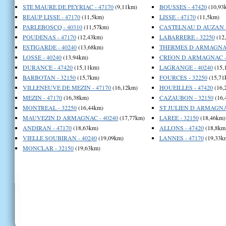
STE MAURE DE PEYRIAC - 47170
(9,11km)
BOUSSES - 47420
(10,93
REAUP LISSE - 47170
(11,5km)
LISSE - 47170
(11,5km)
PARLEBOSCQ - 40310
(11,57km)
CASTELNAU D AUZAN -
POUDENAS - 47170
(12,43km)
LABARRERE - 32250
(12
ESTIGARDE - 40240
(13,68km)
THERMES D ARMAGNAC 
LOSSE - 40240
(13,94km)
CREON D ARMAGNAC - 
DURANCE - 47420
(15,11km)
LAGRANGE - 40240
(15,
BARBOTAN - 32150
(15,7km)
FOURCES - 32250
(15,71
VILLENEUVE DE MEZIN - 47170
(16,12km)
HOUEILLES - 47420
(16,
MEZIN - 47170
(16,38km)
CAZAUBON - 32150
(16,
MONTREAL - 32250
(16,44km)
ST JULIEN D ARMAGNAC
MAUVEZIN D ARMAGNAC - 40240
(17,77km)
LAREE - 32150
(18,46km)
ANDIRAN - 47170
(18,63km)
ALLONS - 47420
(18,8km
VIELLE SOUBIRAN - 40240
(19,09km)
LANNES - 47170
(19,33k
MONCLAR - 32150
(19,63km)