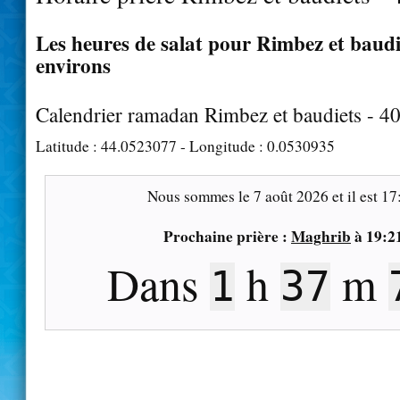
Les heures de salat pour Rimbez et baudie
environs
Calendrier ramadan Rimbez et baudiets - 4
Latitude :
44.0523077
- Longitude :
0.0530935
Nous sommes le
7 août 2026
et il est
17
Prochaine prière :
Maghrib
à
19:2
Dans
h
m
1
37