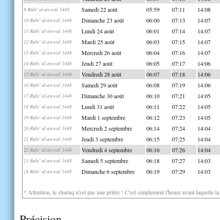
Samedi 22 août
05:59
07:11
14:08
9 Rabi' al-awwal 1448
Dimanche 23 août
06:00
07:13
14:07
10 Rabi' al-awwal 1448
Lundi 24 août
06:01
07:14
14:07
11 Rabi' al-awwal 1448
Mardi 25 août
06:03
07:15
14:07
12 Rabi' al-awwal 1448
Mercredi 26 août
06:04
07:16
14:07
13 Rabi' al-awwal 1448
Jeudi 27 août
06:05
07:17
14:06
14 Rabi' al-awwal 1448
Vendredi 28 août
06:07
07:18
14:06
15 Rabi' al-awwal 1448
Samedi 29 août
06:08
07:19
14:06
16 Rabi' al-awwal 1448
Dimanche 30 août
06:10
07:21
14:05
17 Rabi' al-awwal 1448
Lundi 31 août
06:11
07:22
14:05
18 Rabi' al-awwal 1448
Mardi 1 septembre
06:12
07:23
14:05
19 Rabi' al-awwal 1448
Mercredi 2 septembre
06:14
07:24
14:04
20 Rabi' al-awwal 1448
Jeudi 3 septembre
06:15
07:25
14:04
21 Rabi' al-awwal 1448
Vendredi 4 septembre
06:16
07:26
14:04
22 Rabi' al-awwal 1448
Samedi 5 septembre
06:18
07:27
14:03
23 Rabi' al-awwal 1448
Dimanche 6 septembre
06:19
07:29
14:03
24 Rabi' al-awwal 1448
* Attention, le shuruq n'est pas une prière ! C'est simplement l'heure avant laquelle l
Précision