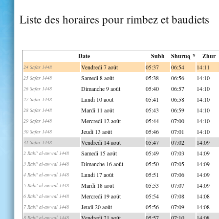
Liste des horaires pour rimbez et baudiets
Date
Subh
Shuruq *
Zhur
Vendredi 7 août
05:37
06:54
14:11
24 Safar 1448
Samedi 8 août
05:38
06:56
14:10
25 Safar 1448
Dimanche 9 août
05:40
06:57
14:10
26 Safar 1448
Lundi 10 août
05:41
06:58
14:10
27 Safar 1448
Mardi 11 août
05:43
06:59
14:10
28 Safar 1448
Mercredi 12 août
05:44
07:00
14:10
29 Safar 1448
Jeudi 13 août
05:46
07:01
14:10
30 Safar 1448
Vendredi 14 août
05:47
07:02
14:09
31 Safar 1448
Samedi 15 août
05:49
07:03
14:09
2 Rabi' al-awwal 1448
Dimanche 16 août
05:50
07:05
14:09
3 Rabi' al-awwal 1448
Lundi 17 août
05:51
07:06
14:09
4 Rabi' al-awwal 1448
Mardi 18 août
05:53
07:07
14:09
5 Rabi' al-awwal 1448
Mercredi 19 août
05:54
07:08
14:08
6 Rabi' al-awwal 1448
Jeudi 20 août
05:56
07:09
14:08
7 Rabi' al-awwal 1448
Vendredi 21 août
05:57
07:10
14:08
8 Rabi' al-awwal 1448