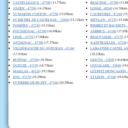
CASTELJALOUX - 47700
(13,77km)
BEAUZIAC - 47700
(13,8
ANZEX - 47700
(14,15km)
LOSSE - 40240
(14,76km)
ST MARTIN CURTON - 47700
(15,05km)
CAUBEYRES - 47160
(15
ST MICHEL DE CASTELNAU - 33840
(15,11km)
MEYLAN - 47170
(15,44
POMPIEY - 47230
(15,51km)
RIMBEZ ET BAUDIETS - 
POUSSIGNAC - 47700
(16,69km)
AMBRUS - 47160
(17,05k
LISSE - 47170
(17,06km)
REAUP LISSE - 47170
(17
ANTAGNAC - 47700
(17,37km)
XAINTRAILLES - 47230
VILLEFRANCHE DU QUEYRAN - 47160
LABASTIDE CASTEL AM
(17,91km)
(18,22km)
RUFFIAC - 47700
(18,3km)
GISCOS - 33840
(18,64km
GUEYZE - 47170
(18,73km)
GOUALADE - 33840
(19,
MAILLAS - 40120
(19,15km)
LEYRITZ MONCASSIN - 
SOS - 47170
(19,29km)
ST LEON - 47160
(19,63k
ST PIERRE DE BUZET - 47160
(20,29km)