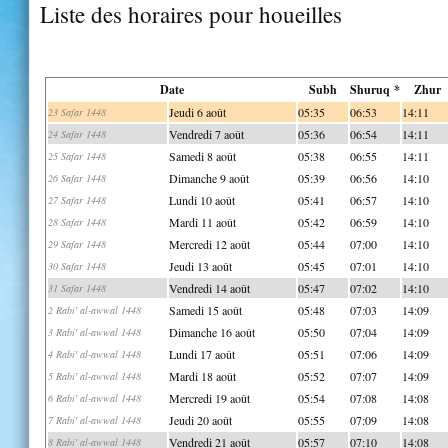
Liste des horaires pour houeilles
Date
Subh
Shuruq *
Zhur
Jeudi 6 août
05:35
06:53
14:11
23 Safar 1448
Vendredi 7 août
05:36
06:54
14:11
24 Safar 1448
Samedi 8 août
05:38
06:55
14:11
25 Safar 1448
Dimanche 9 août
05:39
06:56
14:10
26 Safar 1448
Lundi 10 août
05:41
06:57
14:10
27 Safar 1448
Mardi 11 août
05:42
06:59
14:10
28 Safar 1448
Mercredi 12 août
05:44
07:00
14:10
29 Safar 1448
Jeudi 13 août
05:45
07:01
14:10
30 Safar 1448
Vendredi 14 août
05:47
07:02
14:10
31 Safar 1448
Samedi 15 août
05:48
07:03
14:09
2 Rabi' al-awwal 1448
Dimanche 16 août
05:50
07:04
14:09
3 Rabi' al-awwal 1448
Lundi 17 août
05:51
07:06
14:09
4 Rabi' al-awwal 1448
Mardi 18 août
05:52
07:07
14:09
5 Rabi' al-awwal 1448
Mercredi 19 août
05:54
07:08
14:08
6 Rabi' al-awwal 1448
Jeudi 20 août
05:55
07:09
14:08
7 Rabi' al-awwal 1448
Vendredi 21 août
05:57
07:10
14:08
8 Rabi' al-awwal 1448