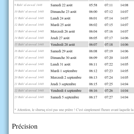
Samedi 22 août
05:58
07:11
14:08
9 Rabi' al-awwal 1448
Dimanche 23 août
06:00
07:12
14:07
10 Rabi' al-awwal 1448
Lundi 24 août
06:01
07:14
14:07
11 Rabi' al-awwal 1448
Mardi 25 août
06:02
07:15
14:07
12 Rabi' al-awwal 1448
Mercredi 26 août
06:04
07:16
14:07
13 Rabi' al-awwal 1448
Jeudi 27 août
06:05
07:17
14:06
14 Rabi' al-awwal 1448
Vendredi 28 août
06:07
07:18
14:06
15 Rabi' al-awwal 1448
Samedi 29 août
06:08
07:19
14:06
16 Rabi' al-awwal 1448
Dimanche 30 août
06:09
07:20
14:05
17 Rabi' al-awwal 1448
Lundi 31 août
06:11
07:22
14:05
18 Rabi' al-awwal 1448
Mardi 1 septembre
06:12
07:23
14:05
19 Rabi' al-awwal 1448
Mercredi 2 septembre
06:13
07:24
14:05
20 Rabi' al-awwal 1448
Jeudi 3 septembre
06:15
07:25
14:04
21 Rabi' al-awwal 1448
Vendredi 4 septembre
06:16
07:26
14:04
22 Rabi' al-awwal 1448
Samedi 5 septembre
06:17
07:27
14:04
23 Rabi' al-awwal 1448
* Attention, le shuruq n'est pas une prière ! C'est simplement l'heure avant laquelle l
Précision