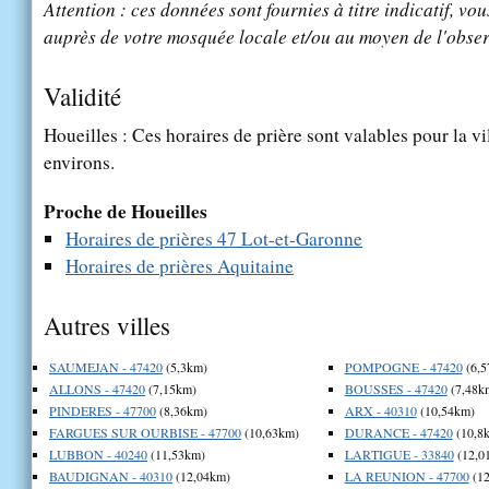
Attention : ces données sont fournies à titre indicatif, vou
auprès de votre mosquée locale et/ou au moyen de l'obser
Validité
Houeilles : Ces horaires de prière sont valables pour la vi
environs.
Proche de Houeilles
Horaires de prières 47 Lot-et-Garonne
Horaires de prières Aquitaine
Autres villes
SAUMEJAN - 47420
(5,3km)
POMPOGNE - 47420
(6,5
ALLONS - 47420
(7,15km)
BOUSSES - 47420
(7,48k
PINDERES - 47700
(8,36km)
ARX - 40310
(10,54km)
FARGUES SUR OURBISE - 47700
(10,63km)
DURANCE - 47420
(10,8
LUBBON - 40240
(11,53km)
LARTIGUE - 33840
(12,0
BAUDIGNAN - 40310
(12,04km)
LA REUNION - 47700
(12