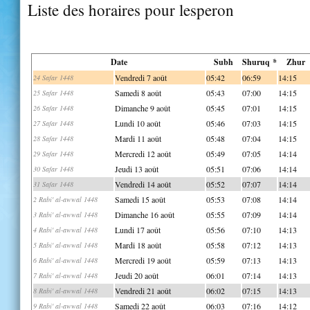
Liste des horaires pour lesperon
Date
Subh
Shuruq *
Zhur
Vendredi 7 août
05:42
06:59
14:15
24 Safar 1448
Samedi 8 août
05:43
07:00
14:15
25 Safar 1448
Dimanche 9 août
05:45
07:01
14:15
26 Safar 1448
Lundi 10 août
05:46
07:03
14:15
27 Safar 1448
Mardi 11 août
05:48
07:04
14:15
28 Safar 1448
Mercredi 12 août
05:49
07:05
14:14
29 Safar 1448
Jeudi 13 août
05:51
07:06
14:14
30 Safar 1448
Vendredi 14 août
05:52
07:07
14:14
31 Safar 1448
Samedi 15 août
05:53
07:08
14:14
2 Rabi' al-awwal 1448
Dimanche 16 août
05:55
07:09
14:14
3 Rabi' al-awwal 1448
Lundi 17 août
05:56
07:10
14:13
4 Rabi' al-awwal 1448
Mardi 18 août
05:58
07:12
14:13
5 Rabi' al-awwal 1448
Mercredi 19 août
05:59
07:13
14:13
6 Rabi' al-awwal 1448
Jeudi 20 août
06:01
07:14
14:13
7 Rabi' al-awwal 1448
Vendredi 21 août
06:02
07:15
14:13
8 Rabi' al-awwal 1448
Samedi 22 août
06:03
07:16
14:12
9 Rabi' al-awwal 1448