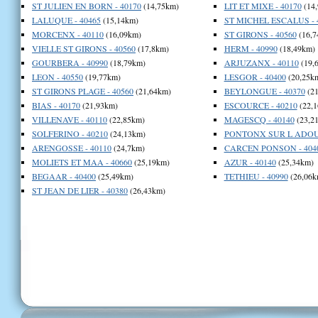
ST JULIEN EN BORN - 40170
(14,75km)
LIT ET MIXE - 40170
(14
LALUQUE - 40465
(15,14km)
ST MICHEL ESCALUS - 
MORCENX - 40110
(16,09km)
ST GIRONS - 40560
(16,7
VIELLE ST GIRONS - 40560
(17,8km)
HERM - 40990
(18,49km)
GOURBERA - 40990
(18,79km)
ARJUZANX - 40110
(19,
LEON - 40550
(19,77km)
LESGOR - 40400
(20,25k
ST GIRONS PLAGE - 40560
(21,64km)
BEYLONGUE - 40370
(21
BIAS - 40170
(21,93km)
ESCOURCE - 40210
(22,1
VILLENAVE - 40110
(22,85km)
MAGESCQ - 40140
(23,2
SOLFERINO - 40210
(24,13km)
PONTONX SUR L ADOUR
ARENGOSSE - 40110
(24,7km)
CARCEN PONSON - 404
MOLIETS ET MAA - 40660
(25,19km)
AZUR - 40140
(25,34km)
BEGAAR - 40400
(25,49km)
TETHIEU - 40990
(26,06k
ST JEAN DE LIER - 40380
(26,43km)