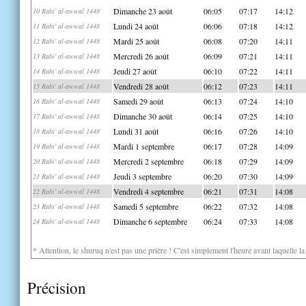
Dimanche 23 août
06:05
07:17
14:12
10 Rabi' al-awwal 1448
Lundi 24 août
06:06
07:18
14:12
11 Rabi' al-awwal 1448
Mardi 25 août
06:08
07:20
14:11
12 Rabi' al-awwal 1448
Mercredi 26 août
06:09
07:21
14:11
13 Rabi' al-awwal 1448
Jeudi 27 août
06:10
07:22
14:11
14 Rabi' al-awwal 1448
Vendredi 28 août
06:12
07:23
14:11
15 Rabi' al-awwal 1448
Samedi 29 août
06:13
07:24
14:10
16 Rabi' al-awwal 1448
Dimanche 30 août
06:14
07:25
14:10
17 Rabi' al-awwal 1448
Lundi 31 août
06:16
07:26
14:10
18 Rabi' al-awwal 1448
Mardi 1 septembre
06:17
07:28
14:09
19 Rabi' al-awwal 1448
Mercredi 2 septembre
06:18
07:29
14:09
20 Rabi' al-awwal 1448
Jeudi 3 septembre
06:20
07:30
14:09
21 Rabi' al-awwal 1448
Vendredi 4 septembre
06:21
07:31
14:08
22 Rabi' al-awwal 1448
Samedi 5 septembre
06:22
07:32
14:08
23 Rabi' al-awwal 1448
Dimanche 6 septembre
06:24
07:33
14:08
24 Rabi' al-awwal 1448
* Attention, le shuruq n'est pas une prière ! C'est simplement l'heure avant laquelle l
Précision