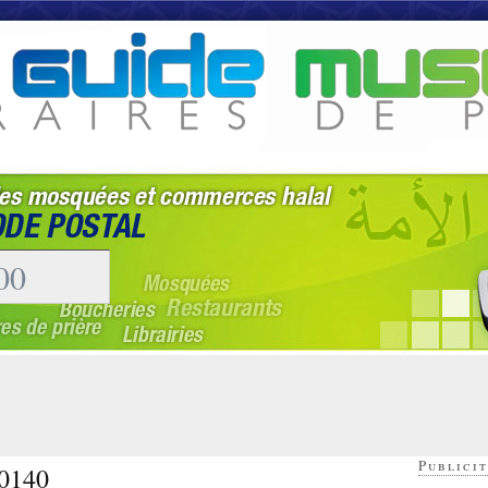
Publicit
40140