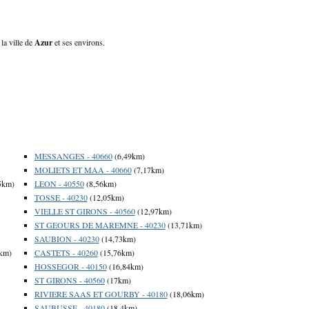
la ville de
Azur
et ses environs.
MESSANGES - 40660
(6,49km)
MOLIETS ET MAA - 40660
(7,17km)
5km)
LEON - 40550
(8,56km)
TOSSE - 40230
(12,05km)
VIELLE ST GIRONS - 40560
(12,97km)
ST GEOURS DE MAREMNE - 40230
(13,71km)
SAUBION - 40230
(14,73km)
km)
CASTETS - 40260
(15,76km)
HOSSEGOR - 40150
(16,84km)
ST GIRONS - 40560
(17km)
RIVIERE SAAS ET GOURBY - 40180
(18,06km)
SAUBUSSE - 40180
(18,4km)