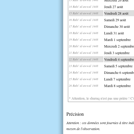
Jeudi 27 août
14 Rabi' al-awwal 1448
Vendredi 28 août
15 Rabi' al-awwal 1448
Samedi 29 août
16 Rabi' al-awwal 1448
Dimanche 30 août
17 Rabi' al-awwal 1448
Lundi 31 août
18 Rabi' al-awwal 1448
Mardi 1 septembre
19 Rabi' al-awwal 1448
Mercredi 2 septembr
20 Rabi' al-awwal 1448
Jeudi 3 septembre
21 Rabi' al-awwal 1448
Vendredi 4 septembr
22 Rabi' al-awwal 1448
Samedi 5 septembre
23 Rabi' al-awwal 1448
Dimanche 6 septemb
24 Rabi' al-awwal 1448
Lundi 7 septembre
25 Rabi' al-awwal 1448
Mardi 8 septembre
26 Rabi' al-awwal 1448
* Attention, le shuruq n'est pas une prière ! C
Précision
Attention : ces données sont fournies à titre in
moyen de l'observation.