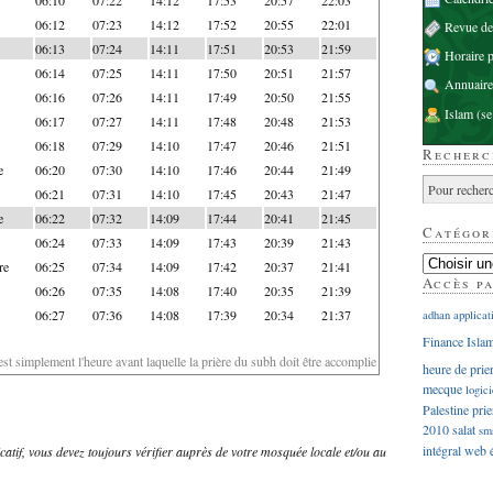
06:12
07:23
14:12
17:52
20:55
22:01
Revue d
06:13
07:24
14:11
17:51
20:53
21:59
Horaire p
06:14
07:25
14:11
17:50
20:51
21:57
Annuaire
06:16
07:26
14:11
17:49
20:50
21:55
Islam
(se
06:17
07:27
14:11
17:48
20:48
21:53
06:18
07:29
14:10
17:47
20:46
21:51
Recherc
e
06:20
07:30
14:10
17:46
20:44
21:49
06:21
07:31
14:10
17:45
20:43
21:47
e
06:22
07:32
14:09
17:44
20:41
21:45
Catégor
06:24
07:33
14:09
17:43
20:39
21:43
re
06:25
07:34
14:09
17:42
20:37
21:41
Accès p
06:26
07:35
14:08
17:40
20:35
21:39
06:27
07:36
14:08
17:39
20:34
21:37
adhan
applicat
Finance Isla
'est simplement l'heure avant laquelle la prière du subh doit être accomplie
heure de prie
mecque
logici
Palestine
prie
2010
salat
sm
intégral
web
dicatif, vous devez toujours vérifier auprès de votre mosquée locale et/ou au