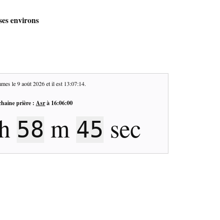
ses environs
mes le
9 août 2026
et il est
13:07:15
.
haine prière :
Asr
à
16:06:00
h
m
sec
58
44