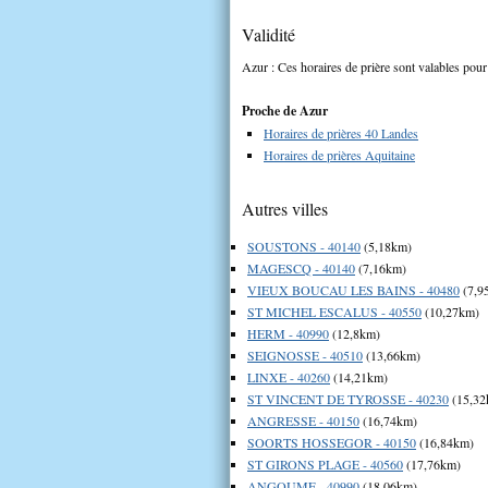
Validité
Azur : Ces horaires de prière sont valables pour 
Proche de Azur
Horaires de prières 40 Landes
Horaires de prières Aquitaine
Autres villes
SOUSTONS - 40140
(5,18km)
MAGESCQ - 40140
(7,16km)
VIEUX BOUCAU LES BAINS - 40480
(7,9
ST MICHEL ESCALUS - 40550
(10,27km)
HERM - 40990
(12,8km)
SEIGNOSSE - 40510
(13,66km)
LINXE - 40260
(14,21km)
ST VINCENT DE TYROSSE - 40230
(15,32
ANGRESSE - 40150
(16,74km)
SOORTS HOSSEGOR - 40150
(16,84km)
ST GIRONS PLAGE - 40560
(17,76km)
ANGOUME - 40990
(18,06km)