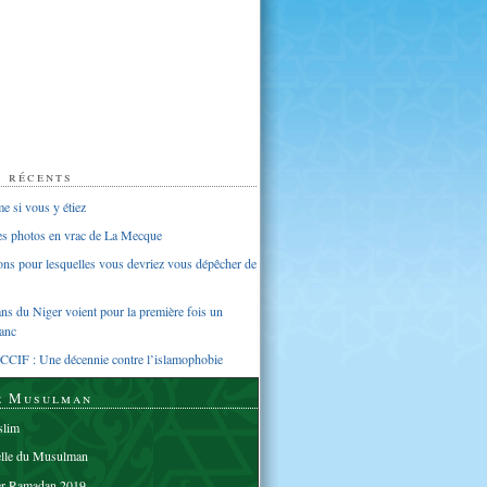
s récents
 si vous y étiez
ues photos en vrac de La Mecque
sons pour lesquelles vous devriez vous dépêcher de
s du Niger voient pour la première fois un
anc
CCIF : Une décennie contre l’islamophobie
e Musulman
lim
elle du Musulman
er Ramadan 2019