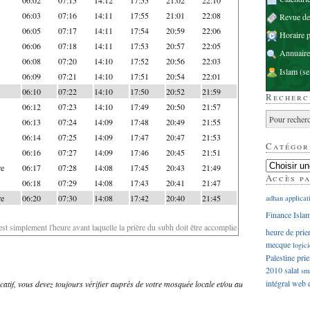
06:03
07:16
14:11
17:55
21:01
22:08
Revue d
06:05
07:17
14:11
17:54
20:59
22:06
Horaire p
06:06
07:18
14:11
17:53
20:57
22:05
Annuaire
06:08
07:20
14:10
17:52
20:56
22:03
Islam
(se
06:09
07:21
14:10
17:51
20:54
22:01
06:10
07:22
14:10
17:50
20:52
21:59
Recherc
06:12
07:23
14:10
17:49
20:50
21:57
06:13
07:24
14:09
17:48
20:49
21:55
06:14
07:25
14:09
17:47
20:47
21:53
Catégor
06:16
07:27
14:09
17:46
20:45
21:51
re
06:17
07:28
14:08
17:45
20:43
21:49
Accès p
06:18
07:29
14:08
17:43
20:41
21:47
re
06:20
07:30
14:08
17:42
20:40
21:45
adhan
applicat
Finance Isla
'est simplement l'heure avant laquelle la prière du subh doit être accomplie
heure de prie
mecque
logici
Palestine
prie
2010
salat
sm
intégral
web
dicatif, vous devez toujours vérifier auprès de votre mosquée locale et/ou au