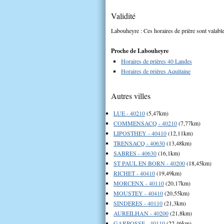
Validité
Labouheyre : Ces horaires de prière sont valable
Proche de Labouheyre
Horaires de prières 40 Landes
Horaires de prières Aquitaine
Autres villes
LUE - 40210
(5,47km)
COMMENSACQ - 40210
(7,77km)
LIPOSTHEY - 40410
(12,11km)
TRENSACQ - 40630
(13,48km)
SABRES - 40630
(16,1km)
ST PAUL EN BORN - 40200
(18,45km)
RICHET - 40410
(19,49km)
MORCENX - 40110
(20,17km)
MOUSTEY - 40410
(20,55km)
SINDERES - 40110
(21,3km)
AUREILHAN - 40200
(21,8km)
GARROSSE - 40110
(22,46km)