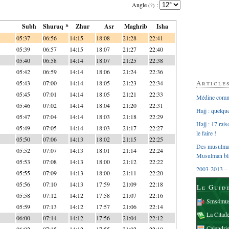
Angle
:
(?)
Subh
Shuruq *
Zhur
Asr
Maghrib
Isha
05:37
06:56
14:15
18:08
21:28
22:41
05:39
06:57
14:15
18:07
21:27
22:40
05:40
06:58
14:14
18:07
21:25
22:38
05:42
06:59
14:14
18:06
21:24
22:36
Article
05:43
07:00
14:14
18:05
21:23
22:34
05:45
07:01
14:14
18:05
21:21
22:33
Médine comme
05:46
07:02
14:14
18:04
21:20
22:31
Hajj : quelq
05:47
07:04
14:14
18:03
21:18
22:29
Hajj : 17 rai
05:49
07:05
14:14
18:03
21:17
22:27
le faire !
05:50
07:06
14:13
18:02
21:15
22:25
Des musulman
05:52
07:07
14:13
18:01
21:14
22:24
Musulman bl
05:53
07:08
14:13
18:00
21:12
22:22
2003-2013 – 
05:55
07:09
14:13
18:00
21:11
22:20
05:56
07:10
14:13
17:59
21:09
22:18
Le Guid
05:58
07:12
14:12
17:58
21:07
22:16
Sms4mus
05:59
07:13
14:12
17:57
21:06
22:14
La Citad
06:00
07:14
14:12
17:56
21:04
22:12
Calendri
06:02
07:15
14:12
17:55
21:02
22:10