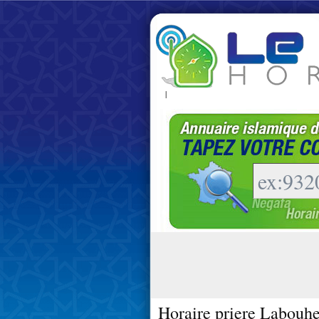
|
Horaire priere Labouhe