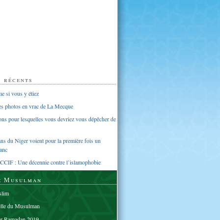
s récents
 si vous y étiez
ues photos en vrac de La Mecque
sons pour lesquelles vous devriez vous dépêcher de
s du Niger voient pour la première fois un
anc
CCIF : Une décennie contre l’islamophobie
e Musulman
lim
elle du Musulman
er Ramadan 2019