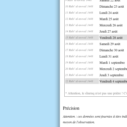
Dimanche 23 août
10 Rabi' al-awwal 1448
Lundi 24 août
11 Rabi' al-awwal 1448
Mardi 25 août
12 Rabi' al-awwal 1448
Mercredi 26 août
13 Rabi' al-awwal 1448
Jeudi 27 août
14 Rabi' al-awwal 1448
Vendredi 28 août
15 Rabi' al-awwal 1448
Samedi 29 août
16 Rabi' al-awwal 1448
Dimanche 30 août
17 Rabi' al-awwal 1448
Lundi 31 août
18 Rabi' al-awwal 1448
Mardi 1 septembre
19 Rabi' al-awwal 1448
Mercredi 2 septemb
20 Rabi' al-awwal 1448
Jeudi 3 septembre
21 Rabi' al-awwal 1448
Vendredi 4 septemb
22 Rabi' al-awwal 1448
* Attention, le shuruq n'est pas une prière ! C
Précision
Attention : ces données sont fournies à titre in
moyen de l'observation.