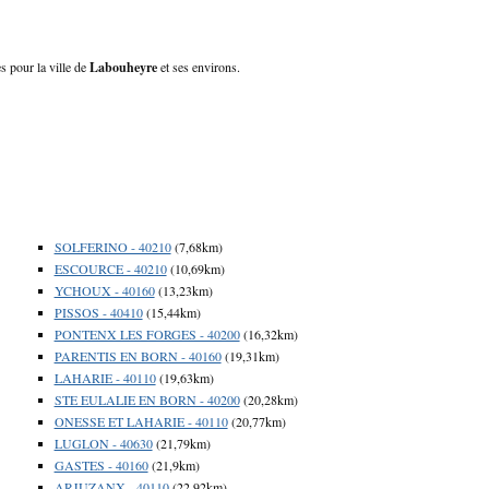
s pour la ville de
Labouheyre
et ses environs.
SOLFERINO - 40210
(7,68km)
ESCOURCE - 40210
(10,69km)
YCHOUX - 40160
(13,23km)
PISSOS - 40410
(15,44km)
PONTENX LES FORGES - 40200
(16,32km)
PARENTIS EN BORN - 40160
(19,31km)
LAHARIE - 40110
(19,63km)
STE EULALIE EN BORN - 40200
(20,28km)
ONESSE ET LAHARIE - 40110
(20,77km)
LUGLON - 40630
(21,79km)
GASTES - 40160
(21,9km)
ARJUZANX - 40110
(22,92km)