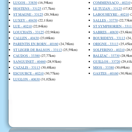
LUGOS - 33830
(16,59km)
COMMENSACQ - 40210
HOSTENS - 33125
(17,7km)
LE TUZAN - 33125
(17,8
ST MAGNE - 33125
(20,36km)
LABOUHEYRE - 40210
(
LUXEY - 40430
(22,11km)
SALLES - 33770
(22,73km
LUE - 40210
(22,84km)
ST SYMPHORIEN - 3311
LOUCHATS - 33125
(22,96km)
SABRES - 40630
(23,6km
CALLEN - 40430
(23,68km)
BOURIDEYS - 33113
(24
PARENTIS EN BORN - 40160
(24,78km)
ORIGNE - 33113
(25,45k
ST LEGER DE BALSON - 33113
(25,59km)
SOLFERINO - 40210
(26,
CAUDOS - 33380
(27,77km)
BALIZAC - 33730
(28,9km
SANGUINET - 40460
(28,93km)
GUILLOS - 33720
(29,41
CAZALIS - 33113
(30,48km)
MIOS - 33380
(30,69km)
ESCOURCE - 40210
(30,77km)
GASTES - 40160
(30,9km
LUGLON - 40630
(31,02km)