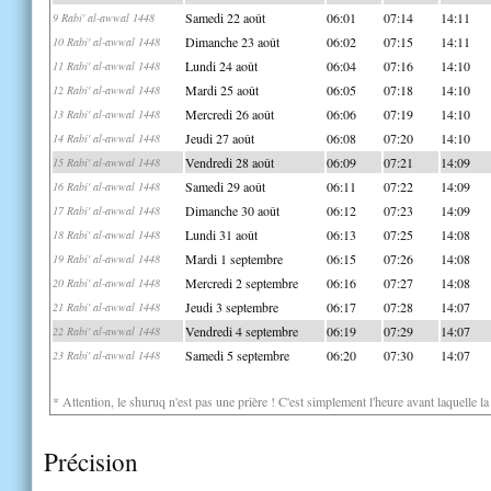
Samedi 22 août
06:01
07:14
14:11
9 Rabi' al-awwal 1448
Dimanche 23 août
06:02
07:15
14:11
10 Rabi' al-awwal 1448
Lundi 24 août
06:04
07:16
14:10
11 Rabi' al-awwal 1448
Mardi 25 août
06:05
07:18
14:10
12 Rabi' al-awwal 1448
Mercredi 26 août
06:06
07:19
14:10
13 Rabi' al-awwal 1448
Jeudi 27 août
06:08
07:20
14:10
14 Rabi' al-awwal 1448
Vendredi 28 août
06:09
07:21
14:09
15 Rabi' al-awwal 1448
Samedi 29 août
06:11
07:22
14:09
16 Rabi' al-awwal 1448
Dimanche 30 août
06:12
07:23
14:09
17 Rabi' al-awwal 1448
Lundi 31 août
06:13
07:25
14:08
18 Rabi' al-awwal 1448
Mardi 1 septembre
06:15
07:26
14:08
19 Rabi' al-awwal 1448
Mercredi 2 septembre
06:16
07:27
14:08
20 Rabi' al-awwal 1448
Jeudi 3 septembre
06:17
07:28
14:07
21 Rabi' al-awwal 1448
Vendredi 4 septembre
06:19
07:29
14:07
22 Rabi' al-awwal 1448
Samedi 5 septembre
06:20
07:30
14:07
23 Rabi' al-awwal 1448
* Attention, le shuruq n'est pas une prière ! C'est simplement l'heure avant laquelle l
Précision