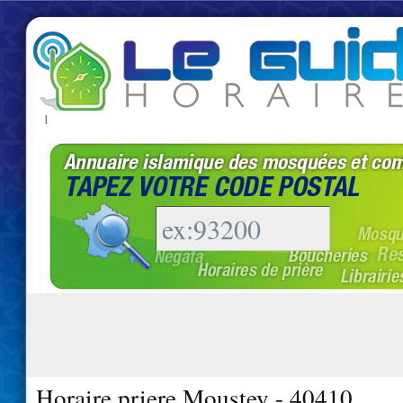
|
Horaire priere Moustey - 40410