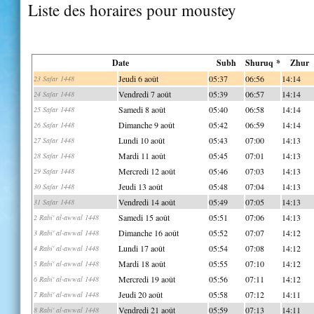
Liste des horaires pour moustey
Date
Subh
Shuruq *
Zhur
Jeudi 6 août
05:37
06:56
14:14
23 Safar 1448
Vendredi 7 août
05:39
06:57
14:14
24 Safar 1448
Samedi 8 août
05:40
06:58
14:14
25 Safar 1448
Dimanche 9 août
05:42
06:59
14:14
26 Safar 1448
Lundi 10 août
05:43
07:00
14:13
27 Safar 1448
Mardi 11 août
05:45
07:01
14:13
28 Safar 1448
Mercredi 12 août
05:46
07:03
14:13
29 Safar 1448
Jeudi 13 août
05:48
07:04
14:13
30 Safar 1448
Vendredi 14 août
05:49
07:05
14:13
31 Safar 1448
Samedi 15 août
05:51
07:06
14:13
2 Rabi' al-awwal 1448
Dimanche 16 août
05:52
07:07
14:12
3 Rabi' al-awwal 1448
Lundi 17 août
05:54
07:08
14:12
4 Rabi' al-awwal 1448
Mardi 18 août
05:55
07:10
14:12
5 Rabi' al-awwal 1448
Mercredi 19 août
05:56
07:11
14:12
6 Rabi' al-awwal 1448
Jeudi 20 août
05:58
07:12
14:11
7 Rabi' al-awwal 1448
Vendredi 21 août
05:59
07:13
14:11
8 Rabi' al-awwal 1448