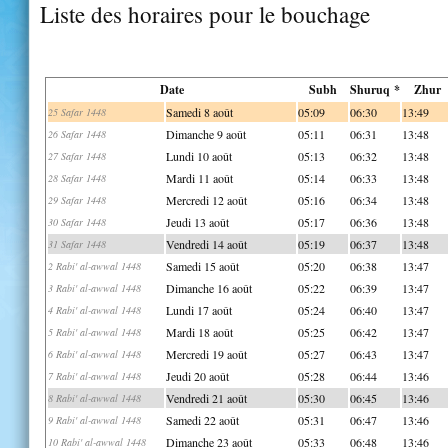
Liste des horaires pour le bouchage
Date
Subh
Shuruq *
Zhur
Samedi 8 août
05:09
06:30
13:49
25 Safar 1448
Dimanche 9 août
05:11
06:31
13:48
26 Safar 1448
Lundi 10 août
05:13
06:32
13:48
27 Safar 1448
Mardi 11 août
05:14
06:33
13:48
28 Safar 1448
Mercredi 12 août
05:16
06:34
13:48
29 Safar 1448
Jeudi 13 août
05:17
06:36
13:48
30 Safar 1448
Vendredi 14 août
05:19
06:37
13:48
31 Safar 1448
Samedi 15 août
05:20
06:38
13:47
2 Rabi' al-awwal 1448
Dimanche 16 août
05:22
06:39
13:47
3 Rabi' al-awwal 1448
Lundi 17 août
05:24
06:40
13:47
4 Rabi' al-awwal 1448
Mardi 18 août
05:25
06:42
13:47
5 Rabi' al-awwal 1448
Mercredi 19 août
05:27
06:43
13:47
6 Rabi' al-awwal 1448
Jeudi 20 août
05:28
06:44
13:46
7 Rabi' al-awwal 1448
Vendredi 21 août
05:30
06:45
13:46
8 Rabi' al-awwal 1448
Samedi 22 août
05:31
06:47
13:46
9 Rabi' al-awwal 1448
Dimanche 23 août
05:33
06:48
13:46
10 Rabi' al-awwal 1448