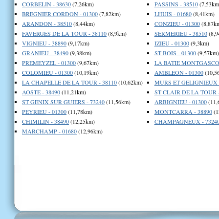
CORBELIN - 38630
(7,26km)
PASSINS - 38510
(7,53km
BREGNIER CORDON - 01300
(7,82km)
LHUIS - 01680
(8,41km)
ARANDON - 38510
(8,44km)
CONZIEU - 01300
(8,87k
FAVERGES DE LA TOUR - 38110
(8,9km)
SERMERIEU - 38510
(8,9
VIGNIEU - 38890
(9,17km)
IZIEU - 01300
(9,3km)
GRANIEU - 38490
(9,38km)
ST BOIS - 01300
(9,57km)
PREMEYZEL - 01300
(9,67km)
LA BATIE MONTGASCON
COLOMIEU - 01300
(10,19km)
AMBLEON - 01300
(10,5
LA CHAPELLE DE LA TOUR - 38110
(10,62km)
MURS ET GELIGNIEUX -
AOSTE - 38490
(11,21km)
ST CLAIR DE LA TOUR -
ST GENIX SUR GUIERS - 73240
(11,56km)
ARBIGNIEU - 01300
(11,
PEYRIEU - 01300
(11,78km)
MONTCARRA - 38890
(1
CHIMILIN - 38490
(12,25km)
CHAMPAGNEUX - 7324
MARCHAMP - 01680
(12,96km)