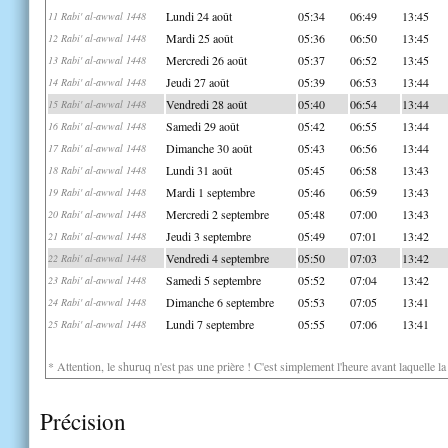
Lundi 24 août
05:34
06:49
13:45
11 Rabi' al-awwal 1448
Mardi 25 août
05:36
06:50
13:45
12 Rabi' al-awwal 1448
Mercredi 26 août
05:37
06:52
13:45
13 Rabi' al-awwal 1448
Jeudi 27 août
05:39
06:53
13:44
14 Rabi' al-awwal 1448
Vendredi 28 août
05:40
06:54
13:44
15 Rabi' al-awwal 1448
Samedi 29 août
05:42
06:55
13:44
16 Rabi' al-awwal 1448
Dimanche 30 août
05:43
06:56
13:44
17 Rabi' al-awwal 1448
Lundi 31 août
05:45
06:58
13:43
18 Rabi' al-awwal 1448
Mardi 1 septembre
05:46
06:59
13:43
19 Rabi' al-awwal 1448
Mercredi 2 septembre
05:48
07:00
13:43
20 Rabi' al-awwal 1448
Jeudi 3 septembre
05:49
07:01
13:42
21 Rabi' al-awwal 1448
Vendredi 4 septembre
05:50
07:03
13:42
22 Rabi' al-awwal 1448
Samedi 5 septembre
05:52
07:04
13:42
23 Rabi' al-awwal 1448
Dimanche 6 septembre
05:53
07:05
13:41
24 Rabi' al-awwal 1448
Lundi 7 septembre
05:55
07:06
13:41
25 Rabi' al-awwal 1448
* Attention, le shuruq n'est pas une prière ! C'est simplement l'heure avant laquelle l
Précision