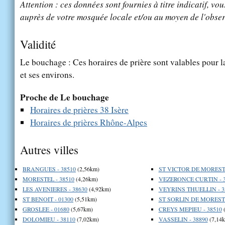
Attention : ces données sont fournies à titre indicatif, vou
auprès de votre mosquée locale et/ou au moyen de l'obser
Validité
Le bouchage : Ces horaires de prière sont valables pour l
et ses environs.
Proche de Le bouchage
Horaires de prières 38 Isère
Horaires de prières Rhône-Alpes
Autres villes
BRANGUES - 38510
(2,56km)
ST VICTOR DE MORESTE
MORESTEL - 38510
(4,26km)
VEZERONCE CURTIN - 3
LES AVENIERES - 38630
(4,92km)
VEYRINS THUELLIN - 3
ST BENOIT - 01300
(5,51km)
ST SORLIN DE MORESTE
GROSLEE - 01680
(5,67km)
CREYS MEPIEU - 38510
(
DOLOMIEU - 38110
(7,02km)
VASSELIN - 38890
(7,14