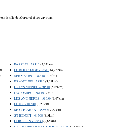
our la ville de
Morestel
et ses environs.
PASSINS - 38510
(3,32km)
m)
LE BOUCHAGE - 38510
(4,26km)
km)
SERMERIEU - 38510
(4,75km)
BRANGUES - 38510
(5,01km)
CREYS MEPIEU - 38510
(5,89km)
DOLOMIEU - 38110
(7,61km)
LES AVENIERES - 38630
(8,47km)
LHUIS - 01680
(9,22km)
MONTCARRA - 38890
(9,27km)
ST BENOIT - 01300
(9,3km)
CORBELIN - 38630
(9,65km)
LA CHAPELLE DE LA TOUR - 38110
(10,18km)