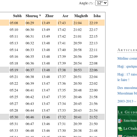
Angle
:
(?)
Subh
Shuruq *
Zhur
Asr
Maghrib
Isha
05:08
06:29
13:49
17:43
21:04
22:19
05:10
06:30
13:49
17:42
21:02
22:17
05:11
06:31
13:49
17:42
21:01
22:15
05:13
06:32
13:48
17:41
20:59
22:13
Article
05:14
06:33
13:48
17:40
20:58
22:11
05:16
06:35
13:48
17:39
20:56
22:09
Médine comme
05:18
06:36
13:48
17:39
20:54
22:08
Hajj : quelq
05:19
06:37
13:48
17:38
20:53
22:06
Hajj : 17 rai
05:21
06:38
13:48
17:37
20:51
22:04
le faire !
05:22
06:39
13:47
17:36
20:50
22:02
Des musulman
05:24
06:41
13:47
17:35
20:48
22:00
Musulman bl
05:25
06:42
13:47
17:35
20:46
21:58
2003-2013 – 
05:27
06:43
13:47
17:34
20:45
21:56
05:28
06:44
13:47
17:33
20:43
21:54
Le Guid
05:30
06:46
13:46
17:32
20:41
21:52
Sms4mus
05:31
06:47
13:46
17:31
20:39
21:50
La Citad
05:33
06:48
13:46
17:30
20:38
21:48
Calendri
05:34
06:49
13:45
17:29
20:36
21:46