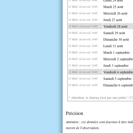
Mardi 25 août
12 Rabi' al-awwal 1448
Mercredi 26 août
13 Rabi' al-awwal 1448
Jeudi 27 août
14 Rabi' al-awwal 1448
Vendredi 28 août
15 Rabi' al-awwal 1448
Samedi 29 août
16 Rabi' al-awwal 1448
Dimanche 30 août
17 Rabi' al-awwal 1448
Lundi 31 août
18 Rabi' al-awwal 1448
Mardi 1 septembre
19 Rabi' al-awwal 1448
Mercredi 2 septembr
20 Rabi' al-awwal 1448
Jeudi 3 septembre
21 Rabi' al-awwal 1448
Vendredi 4 septembr
22 Rabi' al-awwal 1448
Samedi 5 septembre
23 Rabi' al-awwal 1448
Dimanche 6 septemb
24 Rabi' al-awwal 1448
* Attention, le shuruq n'est pas une prière ! C
Précision
Attention : ces données sont fournies à titre in
moyen de l'observation.