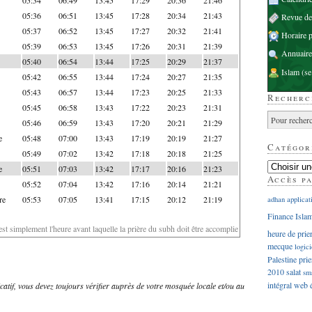
05:36
06:51
13:45
17:28
20:34
21:43
Revue d
05:37
06:52
13:45
17:27
20:32
21:41
Horaire p
05:39
06:53
13:45
17:26
20:31
21:39
Annuaire
05:40
06:54
13:44
17:25
20:29
21:37
Islam
(se
05:42
06:55
13:44
17:24
20:27
21:35
05:43
06:57
13:44
17:23
20:25
21:33
Recherc
05:45
06:58
13:43
17:22
20:23
21:31
05:46
06:59
13:43
17:20
20:21
21:29
e
05:48
07:00
13:43
17:19
20:19
21:27
Catégor
05:49
07:02
13:42
17:18
20:18
21:25
e
05:51
07:03
13:42
17:17
20:16
21:23
Accès p
05:52
07:04
13:42
17:16
20:14
21:21
re
05:53
07:05
13:41
17:15
20:12
21:19
adhan
applicat
Finance Isla
'est simplement l'heure avant laquelle la prière du subh doit être accomplie
heure de prie
mecque
logici
Palestine
prie
2010
salat
sm
intégral
web
dicatif, vous devez toujours vérifier auprès de votre mosquée locale et/ou au