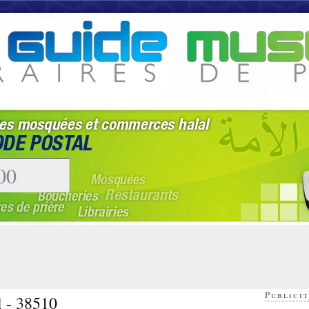
Publicit
l - 38510