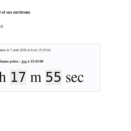
 et ses environs
10
mes le
7 août 2026
et il est
15:25:05
.
haine prière :
Asr
à
15:43:00
h
m
sec
17
54