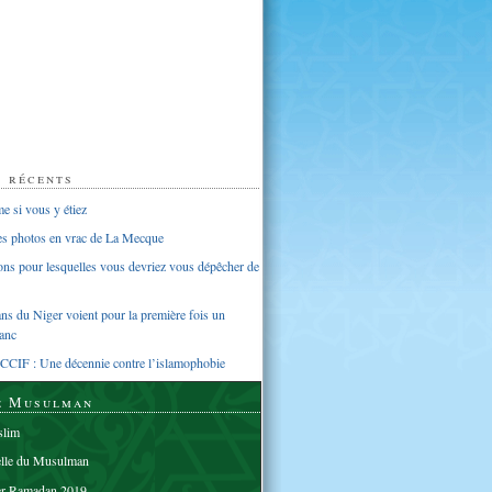
s récents
 si vous y étiez
ues photos en vrac de La Mecque
sons pour lesquelles vous devriez vous dépêcher de
s du Niger voient pour la première fois un
anc
CCIF : Une décennie contre l’islamophobie
e Musulman
lim
elle du Musulman
er Ramadan 2019