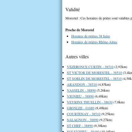
Validité
Morestel : Ces horaires de prière sont valables p
Proche de Morestel
Horaires de prières 38 Isère
Horaires de prières Rhône-Alpes
Autres villes
VEZERONCE CURTIN - 38510
(2,92km)
ST VICTOR DE MORESTEL - 38510
(3,4k
ST SORLIN DE MORESTEL - 38510
(4,58
ARANDON - 38510
(4,85km)
VASSELIN - 38890
(5,26km)
VIGNIEU - 38890
(6,48km)
VEYRINS THUELLIN - 38630
(7,8km)
GROSLEE - 01680
(8,49km)
COURTENAY - 38510
(9,25km)
SALAGNON - 38890
(9,27km)
ST CHEF - 38890
(9,38km)
SOLEYMIEU - 38460
(10,16km)