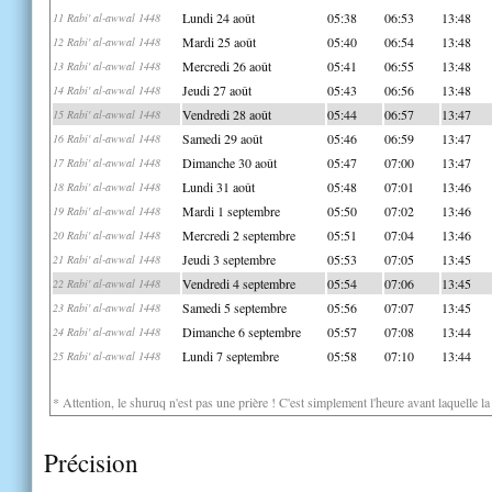
Lundi 24 août
05:38
06:53
13:48
11 Rabi' al-awwal 1448
Mardi 25 août
05:40
06:54
13:48
12 Rabi' al-awwal 1448
Mercredi 26 août
05:41
06:55
13:48
13 Rabi' al-awwal 1448
Jeudi 27 août
05:43
06:56
13:48
14 Rabi' al-awwal 1448
Vendredi 28 août
05:44
06:57
13:47
15 Rabi' al-awwal 1448
Samedi 29 août
05:46
06:59
13:47
16 Rabi' al-awwal 1448
Dimanche 30 août
05:47
07:00
13:47
17 Rabi' al-awwal 1448
Lundi 31 août
05:48
07:01
13:46
18 Rabi' al-awwal 1448
Mardi 1 septembre
05:50
07:02
13:46
19 Rabi' al-awwal 1448
Mercredi 2 septembre
05:51
07:04
13:46
20 Rabi' al-awwal 1448
Jeudi 3 septembre
05:53
07:05
13:45
21 Rabi' al-awwal 1448
Vendredi 4 septembre
05:54
07:06
13:45
22 Rabi' al-awwal 1448
Samedi 5 septembre
05:56
07:07
13:45
23 Rabi' al-awwal 1448
Dimanche 6 septembre
05:57
07:08
13:44
24 Rabi' al-awwal 1448
Lundi 7 septembre
05:58
07:10
13:44
25 Rabi' al-awwal 1448
* Attention, le shuruq n'est pas une prière ! C'est simplement l'heure avant laquelle l
Précision