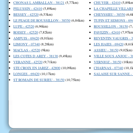
CHONAS L AMBALLAN - 38121
(5,77km)
CHUYER - 42410
(5,89km
PELUSSIN - 42410
(5,89km)
LA CHAPELLE VILLARS 
BESSEY - 42520
(6,53km)
CHEYSSIEU - 38550
(6,6
LE PEAGE DE ROUSSILLON - 38550
(6,84km)
TUPIN ET SEMONS - 69
LUPE - 42520
(6,96km)
ROUSSILLON - 38150
(7
ROISEY - 42520
(7,82km)
PAVEZIN - 42410
(7,97km
AMPUIS - 69420
(8,01km)
REVENTIN VAUGRIS - 3
LIMONY - 07340
(8,28km)
LES HAIES - 69420
(8,61
MACLAS - 42520
(9km)
ASSIEU - 38150
(9,02km)
LES COTES D AREY - 38138
(9,49km)
VILLE SOUS ANJOU - 3
VERANNE - 42520
(9,71km)
VERNIOZ - 38150
(10km)
STE CROIX EN JAREZ - 42800
(10,09km)
CHARNAS - 07340
(10,1
LONGES - 69420
(10,17km)
SALAISE SUR SANNE - 
ST ROMAIN DE SURIEU - 38150
(10,75km)