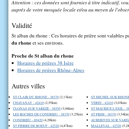
Attention : ces données sont fournies à titre indicatif, vou
auprès de votre mosquée locale et/ou au moyen de l'obser
Validité
St alban du rhone : Ces horaires de prière sont valables p
du rhone
et ses environs.
Proche de St alban du rhone
Horaires de prières 38 Isère
Horaires de prières Rhône-Alpes
Autres villes
ST CLAIR DU RHONE - 38370
(2,13km)
ST MICHEL SUR RHONE 
CHAVANAY - 42410
(2,55km)
VERIN - 42410
(3,03km)
CLONAS SUR VAREZE - 38550
(3,06km)
ST MAURICE L EXIL - 3
LES ROCHES DE CONDRIEU - 38370
(3,25km)
ST PRIM - 38370
(3,54km
CONDRIEU - 69420
(4,28km)
AUBERIVES SUR VAREZE
ST PIERRE DE BOEUF - 42520
(4,87km)
MALLEVAL - 42520
(5,2