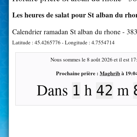
Les heures de salat pour St alban du rhon
Calendrier ramadan St alban du rhone - 38
Latitude :
45.4265776
- Longitude :
4.7554714
Nous sommes le
8 août 2026
et il est
17
Prochaine prière :
Maghrib
à
19:0
Dans
h
m
1
42