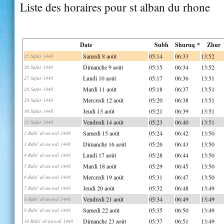
Liste des horaires pour st alban du rhone
Date
Subh
Shuruq *
Zhur
Samedi 8 août
05:14
06:33
13:52
25 Safar 1448
Dimanche 9 août
05:15
06:34
13:52
26 Safar 1448
Lundi 10 août
05:17
06:36
13:51
27 Safar 1448
Mardi 11 août
05:18
06:37
13:51
28 Safar 1448
Mercredi 12 août
05:20
06:38
13:51
29 Safar 1448
Jeudi 13 août
05:21
06:39
13:51
30 Safar 1448
Vendredi 14 août
05:23
06:40
13:51
31 Safar 1448
Samedi 15 août
05:24
06:42
13:50
2 Rabi' al-awwal 1448
Dimanche 16 août
05:26
06:43
13:50
3 Rabi' al-awwal 1448
Lundi 17 août
05:28
06:44
13:50
4 Rabi' al-awwal 1448
Mardi 18 août
05:29
06:45
13:50
5 Rabi' al-awwal 1448
Mercredi 19 août
05:31
06:47
13:50
6 Rabi' al-awwal 1448
Jeudi 20 août
05:32
06:48
13:49
7 Rabi' al-awwal 1448
Vendredi 21 août
05:34
06:49
13:49
8 Rabi' al-awwal 1448
Samedi 22 août
05:35
06:50
13:49
9 Rabi' al-awwal 1448
Dimanche 23 août
05:37
06:51
13:49
10 Rabi' al-awwal 1448