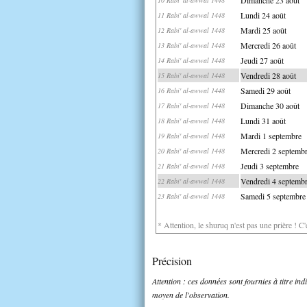
Lundi 24 août
11 Rabi' al-awwal 1448
Mardi 25 août
12 Rabi' al-awwal 1448
Mercredi 26 août
13 Rabi' al-awwal 1448
Jeudi 27 août
14 Rabi' al-awwal 1448
Vendredi 28 août
15 Rabi' al-awwal 1448
Samedi 29 août
16 Rabi' al-awwal 1448
Dimanche 30 août
17 Rabi' al-awwal 1448
Lundi 31 août
18 Rabi' al-awwal 1448
Mardi 1 septembre
19 Rabi' al-awwal 1448
Mercredi 2 septemb
20 Rabi' al-awwal 1448
Jeudi 3 septembre
21 Rabi' al-awwal 1448
Vendredi 4 septemb
22 Rabi' al-awwal 1448
Samedi 5 septembre
23 Rabi' al-awwal 1448
* Attention, le shuruq n'est pas une prière ! C
Précision
Attention : ces données sont fournies à titre in
moyen de l'observation.