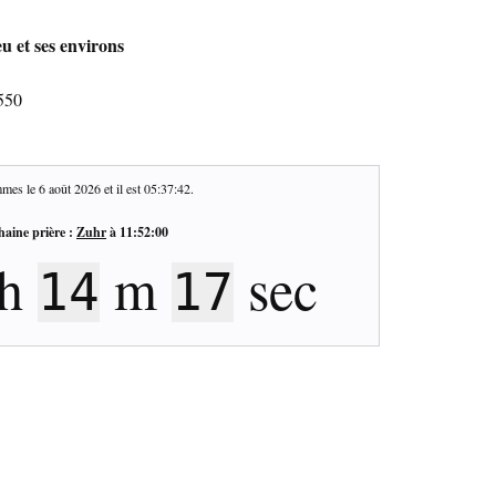
u et ses environs
550
mes le
6 août 2026
et il est
05:37:43
.
haine prière :
Zuhr
à
11:52:00
h
m
sec
14
16