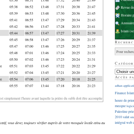
05:38
06:52
13:48
17:31
20:38
21:47
Revue d
05:39
06:53
13:48
17:30
20:36
21:45
Horaire p
05:41
06:55
13:47
17:29
20:34
21:43
Annuaire
05:42
06:56
13:47
17:28
20:33
21:41
Islam
(se
05:44
06:57
13:47
17:27
20:31
21:39
05:45
06:58
13:47
17:26
20:29
21:37
Recherc
05:47
07:00
13:46
17:25
20:27
21:35
05:48
07:01
13:46
17:24
20:25
21:33
05:50
07:02
13:46
17:23
20:24
21:31
Catégor
re
05:51
07:03
13:45
17:22
20:22
21:29
05:52
07:04
13:45
17:21
20:20
21:27
Accès p
re
05:54
07:06
13:45
17:20
20:18
21:25
05:55
07:07
13:44
17:18
20:16
21:23
adhan
applicat
Finance Isla
'est simplement l'heure avant laquelle la prière du subh doit être accomplie
heure de prie
mecque
logici
Palestine
prie
2010
salat
sm
intégral
web
dicatif, vous devez toujours vérifier auprès de votre mosquée locale et/ou au