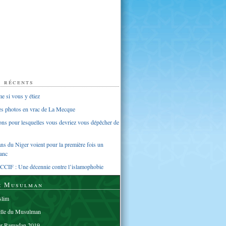
s récents
 si vous y étiez
ues photos en vrac de La Mecque
sons pour lesquelles vous devriez vous dépêcher de
s du Niger voient pour la première fois un
anc
CCIF : Une décennie contre l’islamophobie
e Musulman
lim
elle du Musulman
er Ramadan 2019