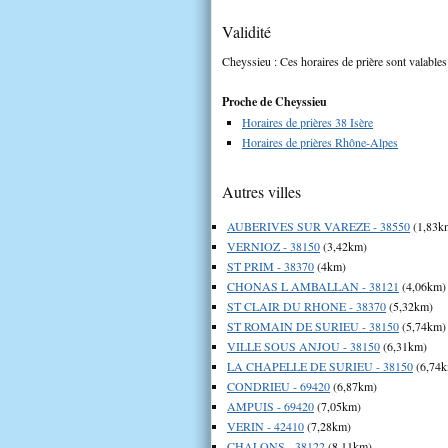
Validité
Cheyssieu : Ces horaires de prière sont valables
Proche de Cheyssieu
Horaires de prières 38 Isère
Horaires de prières Rhône-Alpes
Autres villes
AUBERIVES SUR VAREZE - 38550
(1,83k
VERNIOZ - 38150
(3,42km)
ST PRIM - 38370
(4km)
CHONAS L AMBALLAN - 38121
(4,06km)
ST CLAIR DU RHONE - 38370
(5,32km)
ST ROMAIN DE SURIEU - 38150
(5,74km)
VILLE SOUS ANJOU - 38150
(6,31km)
LA CHAPELLE DE SURIEU - 38150
(6,74
CONDRIEU - 69420
(6,87km)
AMPUIS - 69420
(7,05km)
VERIN - 42410
(7,28km)
CHALONS - 38122
(8,11km)