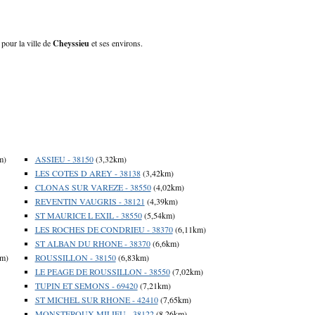
 pour la ville de
Cheyssieu
et ses environs.
m)
ASSIEU - 38150
(3,32km)
LES COTES D AREY - 38138
(3,42km)
CLONAS SUR VAREZE - 38550
(4,02km)
REVENTIN VAUGRIS - 38121
(4,39km)
ST MAURICE L EXIL - 38550
(5,54km)
LES ROCHES DE CONDRIEU - 38370
(6,11km)
ST ALBAN DU RHONE - 38370
(6,6km)
km)
ROUSSILLON - 38150
(6,83km)
LE PEAGE DE ROUSSILLON - 38550
(7,02km)
TUPIN ET SEMONS - 69420
(7,21km)
ST MICHEL SUR RHONE - 42410
(7,65km)
MONSTEROUX MILIEU - 38122
(8,26km)