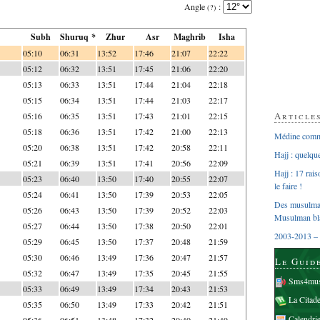
Angle
:
(?)
Subh
Shuruq *
Zhur
Asr
Maghrib
Isha
05:10
06:31
13:52
17:46
21:07
22:22
05:12
06:32
13:51
17:45
21:06
22:20
05:13
06:33
13:51
17:44
21:04
22:18
05:15
06:34
13:51
17:44
21:03
22:17
Article
05:16
06:35
13:51
17:43
21:01
22:15
05:18
06:36
13:51
17:42
21:00
22:13
Médine comme
05:20
06:38
13:51
17:42
20:58
22:11
Hajj : quelq
05:21
06:39
13:51
17:41
20:56
22:09
Hajj : 17 rai
05:23
06:40
13:50
17:40
20:55
22:07
le faire !
05:24
06:41
13:50
17:39
20:53
22:05
Des musulman
05:26
06:43
13:50
17:39
20:52
22:03
Musulman bl
05:27
06:44
13:50
17:38
20:50
22:01
2003-2013 – 
05:29
06:45
13:50
17:37
20:48
21:59
05:30
06:46
13:49
17:36
20:47
21:57
Le Guid
05:32
06:47
13:49
17:35
20:45
21:55
Sms4mus
05:33
06:49
13:49
17:34
20:43
21:53
La Citad
05:35
06:50
13:49
17:33
20:42
21:51
Calendri
05:36
06:51
13:48
17:32
20:40
21:49