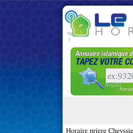
|
Horaire priere Cheyssi