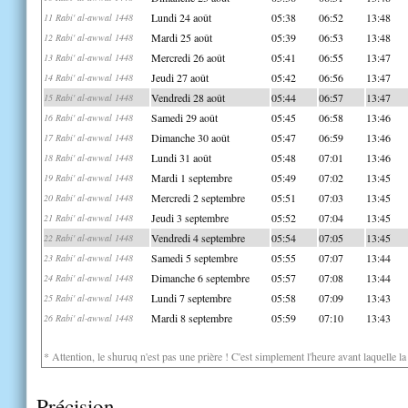
Lundi 24 août
05:38
06:52
13:48
11 Rabi' al-awwal 1448
Mardi 25 août
05:39
06:53
13:48
12 Rabi' al-awwal 1448
Mercredi 26 août
05:41
06:55
13:47
13 Rabi' al-awwal 1448
Jeudi 27 août
05:42
06:56
13:47
14 Rabi' al-awwal 1448
Vendredi 28 août
05:44
06:57
13:47
15 Rabi' al-awwal 1448
Samedi 29 août
05:45
06:58
13:46
16 Rabi' al-awwal 1448
Dimanche 30 août
05:47
06:59
13:46
17 Rabi' al-awwal 1448
Lundi 31 août
05:48
07:01
13:46
18 Rabi' al-awwal 1448
Mardi 1 septembre
05:49
07:02
13:45
19 Rabi' al-awwal 1448
Mercredi 2 septembre
05:51
07:03
13:45
20 Rabi' al-awwal 1448
Jeudi 3 septembre
05:52
07:04
13:45
21 Rabi' al-awwal 1448
Vendredi 4 septembre
05:54
07:05
13:45
22 Rabi' al-awwal 1448
Samedi 5 septembre
05:55
07:07
13:44
23 Rabi' al-awwal 1448
Dimanche 6 septembre
05:57
07:08
13:44
24 Rabi' al-awwal 1448
Lundi 7 septembre
05:58
07:09
13:43
25 Rabi' al-awwal 1448
Mardi 8 septembre
05:59
07:10
13:43
26 Rabi' al-awwal 1448
* Attention, le shuruq n'est pas une prière ! C'est simplement l'heure avant laquelle l
Précision