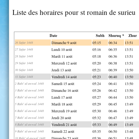
Liste des horaires pour st romain de surieu
Date
Subh
Shuruq *
Zhur
Dimanche 9 août
05:15
06:34
13:51
26 Safar 1448
Lundi 10 août
05:16
06:35
13:51
27 Safar 1448
Mardi 11 août
05:18
06:36
13:51
28 Safar 1448
Mercredi 12 août
05:20
06:38
13:51
29 Safar 1448
Jeudi 13 août
05:21
06:39
13:50
30 Safar 1448
Vendredi 14 août
05:23
06:40
13:50
31 Safar 1448
Samedi 15 août
05:24
06:41
13:50
2 Rabi' al-awwal 1448
Dimanche 16 août
05:26
06:42
13:50
3 Rabi' al-awwal 1448
Lundi 17 août
05:27
06:44
13:50
4 Rabi' al-awwal 1448
Mardi 18 août
05:29
06:45
13:49
5 Rabi' al-awwal 1448
Mercredi 19 août
05:30
06:46
13:49
6 Rabi' al-awwal 1448
Jeudi 20 août
05:32
06:47
13:49
7 Rabi' al-awwal 1448
Vendredi 21 août
05:33
06:49
13:49
8 Rabi' al-awwal 1448
Samedi 22 août
05:35
06:50
13:48
9 Rabi' al-awwal 1448
Dimanche 23 août
05:36
06:51
13:48
10 Rabi' al-awwal 1448