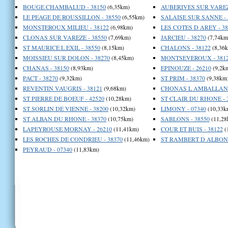
BOUGE CHAMBALUD - 38150
(6,35km)
AUBERIVES SUR VAREZE
LE PEAGE DE ROUSSILLON - 38550
(6,55km)
SALAISE SUR SANNE - 
MONSTEROUX MILIEU - 38122
(6,98km)
LES COTES D AREY - 38
CLONAS SUR VAREZE - 38550
(7,69km)
JARCIEU - 38270
(7,74km
ST MAURICE L EXIL - 38550
(8,15km)
CHALONS - 38122
(8,36
MOISSIEU SUR DOLON - 38270
(8,45km)
MONTSEVEROUX - 381
CHANAS - 38150
(8,93km)
EPINOUZE - 26210
(9,2k
PACT - 38270
(9,32km)
ST PRIM - 38370
(9,38km
REVENTIN VAUGRIS - 38121
(9,68km)
CHONAS L AMBALLAN -
ST PIERRE DE BOEUF - 42520
(10,28km)
ST CLAIR DU RHONE - 
ST SORLIN DE VIENNE - 38200
(10,32km)
LIMONY - 07340
(10,33k
ST ALBAN DU RHONE - 38370
(10,75km)
SABLONS - 38550
(11,28
LAPEYROUSE MORNAY - 26210
(11,41km)
COUR ET BUIS - 38122
(
LES ROCHES DE CONDRIEU - 38370
(11,46km)
ST RAMBERT D ALBON -
PEYRAUD - 07340
(11,83km)