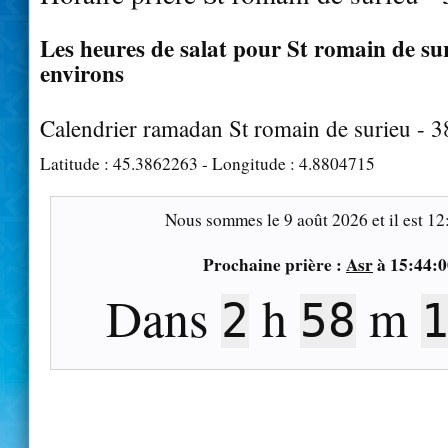
Les heures de salat pour St romain de sur
environs
Calendrier ramadan St romain de surieu - 
Latitude :
45.3862263
- Longitude :
4.8804715
Nous sommes le
9 août 2026
et il est
12
Prochaine prière :
Asr
à
15:44:0
Dans
h
m
2
58