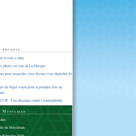
s récents
 si vous y étiez
ues photos en vrac de La Mecque
sons pour lesquelles vous devriez vous dépêcher de
s du Niger voient pour la première fois un
anc
CCIF : Une décennie contre l’islamophobie
e Musulman
lim
elle du Musulman
er Ramadan 2019