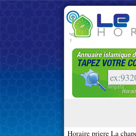
|
Horaire priere La chape