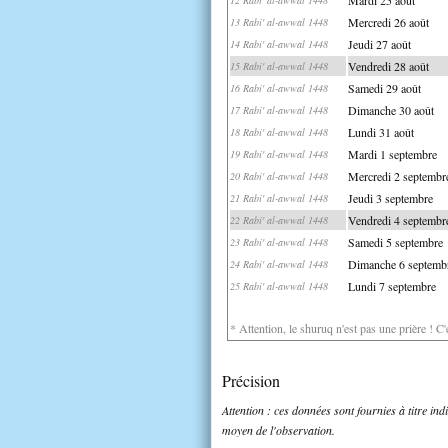
Mercredi 26 août
13 Rabi' al-awwal 1448
Jeudi 27 août
14 Rabi' al-awwal 1448
Vendredi 28 août
15 Rabi' al-awwal 1448
Samedi 29 août
16 Rabi' al-awwal 1448
Dimanche 30 août
17 Rabi' al-awwal 1448
Lundi 31 août
18 Rabi' al-awwal 1448
Mardi 1 septembre
19 Rabi' al-awwal 1448
Mercredi 2 septembr
20 Rabi' al-awwal 1448
Jeudi 3 septembre
21 Rabi' al-awwal 1448
Vendredi 4 septembr
22 Rabi' al-awwal 1448
Samedi 5 septembre
23 Rabi' al-awwal 1448
Dimanche 6 septemb
24 Rabi' al-awwal 1448
Lundi 7 septembre
25 Rabi' al-awwal 1448
* Attention, le shuruq n'est pas une prière ! C
Précision
Attention : ces données sont fournies à titre in
moyen de l'observation.