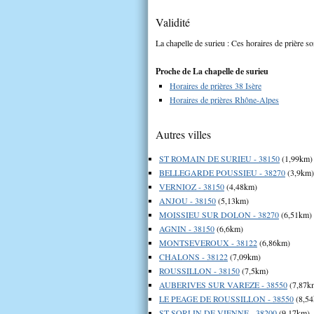
Validité
La chapelle de surieu : Ces horaires de prière so
Proche de La chapelle de surieu
Horaires de prières 38 Isère
Horaires de prières Rhône-Alpes
Autres villes
ST ROMAIN DE SURIEU - 38150
(1,99km)
BELLEGARDE POUSSIEU - 38270
(3,9km)
VERNIOZ - 38150
(4,48km)
ANJOU - 38150
(5,13km)
MOISSIEU SUR DOLON - 38270
(6,51km)
AGNIN - 38150
(6,6km)
MONTSEVEROUX - 38122
(6,86km)
CHALONS - 38122
(7,09km)
ROUSSILLON - 38150
(7,5km)
AUBERIVES SUR VAREZE - 38550
(7,87k
LE PEAGE DE ROUSSILLON - 38550
(8,5
ST SORLIN DE VIENNE - 38200
(9,17km)