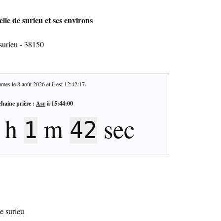
lle de surieu et ses environs
surieu - 38150
mes le
8 août 2026
et il est
12:42:18
.
haine prière :
Asr
à
15:44:00
h
m
sec
1
41
de surieu