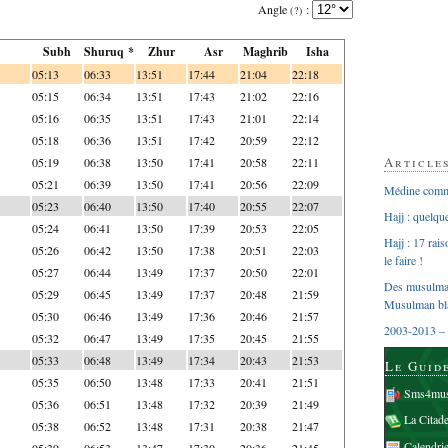
Angle
:
(?)
Subh
Shuruq *
Zhur
Asr
Maghrib
Isha
05:13
06:33
13:51
17:44
21:04
22:18
05:15
06:34
13:51
17:43
21:02
22:16
05:16
06:35
13:51
17:43
21:01
22:14
05:18
06:36
13:51
17:42
20:59
22:12
Article
05:19
06:38
13:50
17:41
20:58
22:11
05:21
06:39
13:50
17:41
20:56
22:09
Médine comme
05:23
06:40
13:50
17:40
20:55
22:07
Hajj : quelq
05:24
06:41
13:50
17:39
20:53
22:05
Hajj : 17 rai
05:26
06:42
13:50
17:38
20:51
22:03
le faire !
05:27
06:44
13:49
17:37
20:50
22:01
Des musulman
05:29
06:45
13:49
17:37
20:48
21:59
Musulman bl
05:30
06:46
13:49
17:36
20:46
21:57
2003-2013 – 
05:32
06:47
13:49
17:35
20:45
21:55
05:33
06:48
13:49
17:34
20:43
21:53
Le Guid
05:35
06:50
13:48
17:33
20:41
21:51
Sms4mus
05:36
06:51
13:48
17:32
20:39
21:49
La Citad
05:38
06:52
13:48
17:31
20:38
21:47
Calendri
05:39
06:53
13:47
17:30
20:36
21:45