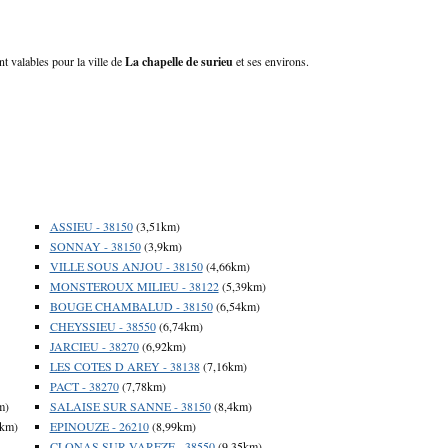
nt valables pour la ville de
La chapelle de surieu
et ses environs.
ASSIEU - 38150
(3,51km)
SONNAY - 38150
(3,9km)
VILLE SOUS ANJOU - 38150
(4,66km)
MONSTEROUX MILIEU - 38122
(5,39km)
BOUGE CHAMBALUD - 38150
(6,54km)
CHEYSSIEU - 38550
(6,74km)
JARCIEU - 38270
(6,92km)
LES COTES D AREY - 38138
(7,16km)
PACT - 38270
(7,78km)
m)
SALAISE SUR SANNE - 38150
(8,4km)
4km)
EPINOUZE - 26210
(8,99km)
CLONAS SUR VAREZE - 38550
(9,35km)