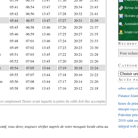
05:41
06:54
13:47
17:29
20:34
21:43
Revue d
05:42
06:56
13:47
17:28
20:32
21:41
Horaire p
05:44
06:57
13:47
17:27
20:31
21:39
Annuaire
05:45
06:58
13:46
17:26
20:29
21:37
Islam
(se
05:46
06:59
13:46
17:25
20:27
21:35
05:48
07:01
13:46
17:24
20:25
21:33
Recherc
05:49
07:02
13:45
17:23
20:23
21:30
e
05:51
07:03
13:45
17:22
20:21
21:28
05:52
07:04
13:45
17:20
20:20
21:26
Catégor
e
05:54
07:05
13:44
17:19
20:18
21:24
05:55
07:07
13:44
17:18
20:16
21:22
Accès p
re
05:56
07:08
13:44
17:17
20:14
21:20
05:58
07:09
13:43
17:16
20:12
21:18
adhan
applicat
Finance Isla
'est simplement l'heure avant laquelle la prière du subh doit être accomplie
heure de prie
mecque
logici
Palestine
prie
2010
salat
sm
intégral
web
dicatif, vous devez toujours vérifier auprès de votre mosquée locale et/ou au