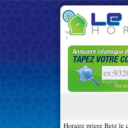
|
Horaire priere Betz le 