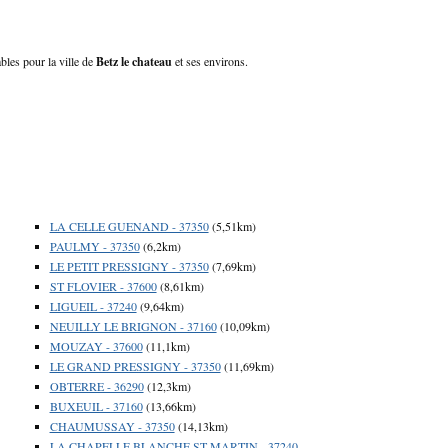
ables pour la ville de
Betz le chateau
et ses environs.
LA CELLE GUENAND - 37350
(5,51km)
PAULMY - 37350
(6,2km)
LE PETIT PRESSIGNY - 37350
(7,69km)
ST FLOVIER - 37600
(8,61km)
LIGUEIL - 37240
(9,64km)
NEUILLY LE BRIGNON - 37160
(10,09km)
MOUZAY - 37600
(11,1km)
LE GRAND PRESSIGNY - 37350
(11,69km)
OBTERRE - 36290
(12,3km)
BUXEUIL - 37160
(13,66km)
CHAUMUSSAY - 37350
(14,13km)
LA CHAPELLE BLANCHE ST MARTIN - 37240