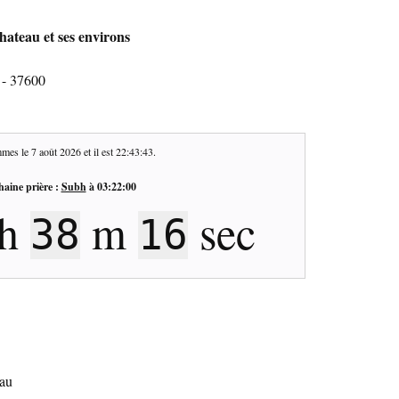
hateau et ses environs
 - 37600
mes le
7 août 2026
et il est
22:43:44
.
haine prière :
Subh
à
03:22:00
h
m
sec
38
15
eau