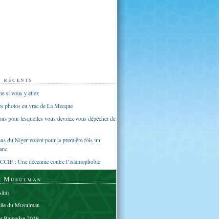
s récents
 si vous y étiez
ues photos en vrac de La Mecque
sons pour lesquelles vous devriez vous dépêcher de
s du Niger voient pour la première fois un
anc
CCIF : Une décennie contre l’islamophobie
e Musulman
lim
elle du Musulman
er Ramadan 2019