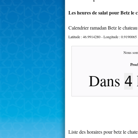
Les heures de salat pour Betz le c
Calendrier ramadan Betz le chateau
Latitude :
46.9914280
- Longitude :
0.9190065
Nous som
Proc
Dans
4
Liste des horaires pour betz le chat