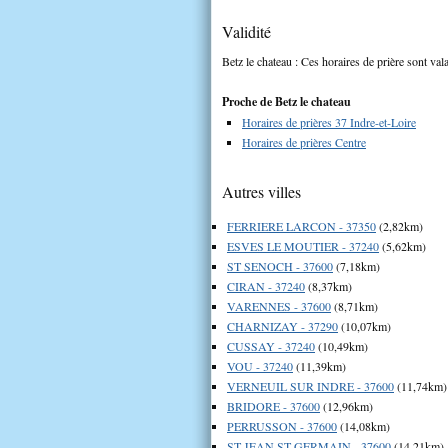
Validité
Betz le chateau : Ces horaires de prière sont val
Proche de Betz le chateau
Horaires de prières 37 Indre-et-Loire
Horaires de prières Centre
Autres villes
FERRIERE LARCON - 37350
(2,82km)
ESVES LE MOUTIER - 37240
(5,62km)
ST SENOCH - 37600
(7,18km)
CIRAN - 37240
(8,37km)
VARENNES - 37600
(8,71km)
CHARNIZAY - 37290
(10,07km)
CUSSAY - 37240
(10,49km)
VOU - 37240
(11,39km)
VERNEUIL SUR INDRE - 37600
(11,74km)
BRIDORE - 37600
(12,96km)
PERRUSSON - 37600
(14,08km)
ST JEAN ST GERMAIN - 37600
(14,21km)