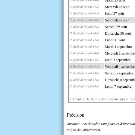
Mercredi 26 août
13 Rabi' al-awwal 1448
Jeudi 27 août
14 Rabi' al-awwal 1448
Vendredi 28 août
15 Rabi' al-awwal 1448
Samedi 29 août
16 Rabi' al-awwal 1448
Dimanche 30 août
17 Rabi' al-awwal 1448
Lundi 31 août
18 Rabi' al-awwal 1448
Mardi 1 septembre
19 Rabi' al-awwal 1448
Mercredi 2 septembr
20 Rabi' al-awwal 1448
Jeudi 3 septembre
21 Rabi' al-awwal 1448
Vendredi 4 septembr
22 Rabi' al-awwal 1448
Samedi 5 septembre
23 Rabi' al-awwal 1448
Dimanche 6 septemb
24 Rabi' al-awwal 1448
Lundi 7 septembre
25 Rabi' al-awwal 1448
* Attention, le shuruq n'est pas une prière ! C
Précision
Attention : ces données sont fournies à titre in
moyen de l'observation.