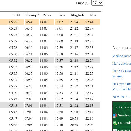
Angle
:
(?)
Subh
Shuruq *
Zhur
Asr
Maghrib
Isha
05:22
06:44
14:07
18:02
21:24
22:41
05:23
06:46
14:07
18:01
21:22
22:39
05:25
06:47
14:07
18:00
21:21
22:37
05:27
06:48
14:07
18:00
21:19
22:35
Article
05:28
06:50
14:06
17:59
21:17
22:33
05:30
06:51
14:06
17:58
21:16
22:31
Médine comme
05:32
06:52
14:06
17:57
21:14
22:29
Hajj : quelq
05:33
06:53
14:06
17:56
21:12
22:27
Hajj : 17 rai
05:35
06:55
14:06
17:56
21:11
22:25
le faire !
05:37
06:56
14:05
17:55
21:09
22:23
Des musulman
05:38
06:57
14:05
17:54
21:07
22:21
Musulman bl
05:40
06:59
14:05
17:53
21:05
22:19
2003-2013 – 
05:42
07:00
14:05
17:52
21:04
22:17
05:43
07:01
14:04
17:51
21:02
22:15
Le Guid
05:45
07:03
14:04
17:50
21:00
22:12
Sms4mus
05:47
07:04
14:04
17:49
20:58
22:10
La Citad
05:48
07:05
14:04
17:48
20:56
22:08
Calendri
05:50
07:06
14:03
17:47
20:55
22:06