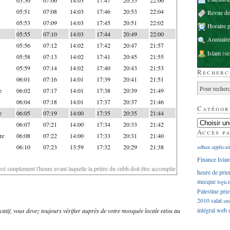
05:51
07:08
14:03
17:46
20:53
22:04
Revue d
05:53
07:09
14:03
17:45
20:51
22:02
Horaire p
05:55
07:10
14:03
17:44
20:49
22:00
Annuaire
05:56
07:12
14:02
17:42
20:47
21:57
Islam
(se
05:58
07:13
14:02
17:41
20:45
21:55
05:59
07:14
14:02
17:40
20:43
21:53
Recherc
06:01
07:16
14:01
17:39
20:41
21:51
e
06:02
07:17
14:01
17:38
20:39
21:49
06:04
07:18
14:01
17:37
20:37
21:46
Catégor
e
06:05
07:19
14:00
17:35
20:35
21:44
06:07
07:21
14:00
17:34
20:33
21:42
Accès p
re
06:08
07:22
14:00
17:33
20:31
21:40
06:10
07:23
13:59
17:32
20:29
21:38
adhan
applicat
Finance Isla
'est simplement l'heure avant laquelle la prière du subh doit être accomplie
heure de prie
mecque
logici
Palestine
prie
2010
salat
sm
intégral
web
dicatif, vous devez toujours vérifier auprès de votre mosquée locale et/ou au