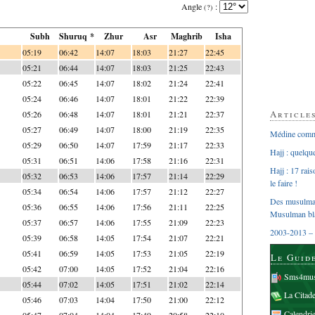
Angle
:
(?)
Subh
Shuruq *
Zhur
Asr
Maghrib
Isha
05:19
06:42
14:07
18:03
21:27
22:45
05:21
06:44
14:07
18:03
21:25
22:43
05:22
06:45
14:07
18:02
21:24
22:41
05:24
06:46
14:07
18:01
21:22
22:39
Article
05:26
06:48
14:07
18:01
21:21
22:37
05:27
06:49
14:07
18:00
21:19
22:35
Médine comme
05:29
06:50
14:07
17:59
21:17
22:33
Hajj : quelq
05:31
06:51
14:06
17:58
21:16
22:31
Hajj : 17 rai
05:32
06:53
14:06
17:57
21:14
22:29
le faire !
05:34
06:54
14:06
17:57
21:12
22:27
Des musulman
05:36
06:55
14:06
17:56
21:11
22:25
Musulman bl
05:37
06:57
14:06
17:55
21:09
22:23
2003-2013 – 
05:39
06:58
14:05
17:54
21:07
22:21
05:41
06:59
14:05
17:53
21:05
22:19
Le Guid
05:42
07:00
14:05
17:52
21:04
22:16
Sms4mus
05:44
07:02
14:05
17:51
21:02
22:14
La Citad
05:46
07:03
14:04
17:50
21:00
22:12
Calendri
05:47
07:04
14:04
17:49
20:58
22:10