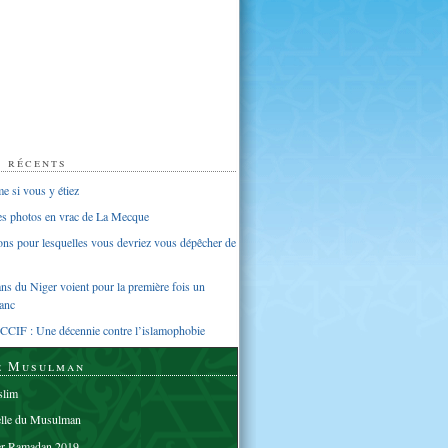
s récents
 si vous y étiez
ues photos en vrac de La Mecque
sons pour lesquelles vous devriez vous dépêcher de
s du Niger voient pour la première fois un
anc
CCIF : Une décennie contre l’islamophobie
e Musulman
lim
elle du Musulman
er Ramadan 2019