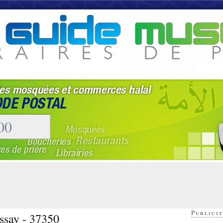
Publicit
ssay - 37350