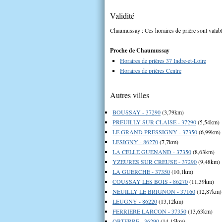
Validité
Chaumussay : Ces horaires de prière sont valabl
Proche de Chaumussay
Horaires de prières 37 Indre-et-Loire
Horaires de prières Centre
Autres villes
BOUSSAY - 37290
(3,79km)
PREUILLY SUR CLAISE - 37290
(5,54km)
LE GRAND PRESSIGNY - 37350
(6,99km)
LESIGNY - 86270
(7,7km)
LA CELLE GUENAND - 37350
(8,63km)
YZEURES SUR CREUSE - 37290
(9,48km)
LA GUERCHE - 37350
(10,1km)
COUSSAY LES BOIS - 86270
(11,39km)
NEUILLY LE BRIGNON - 37160
(12,87km)
LEUGNY - 86220
(13,12km)
FERRIERE LARCON - 37350
(13,63km)
OBTERRE - 36290
(14,15km)