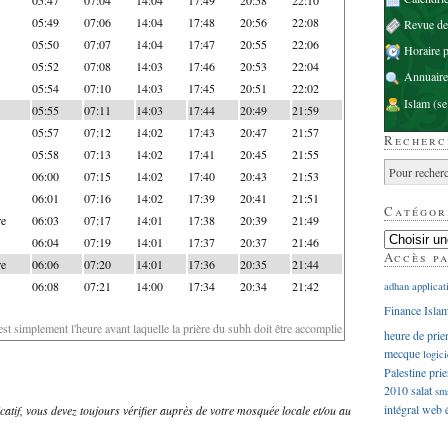
05:49
07:06
14:04
17:48
20:56
22:08
Revue d
05:50
07:07
14:04
17:47
20:55
22:06
Horaire p
05:52
07:08
14:03
17:46
20:53
22:04
Annuaire
05:54
07:10
14:03
17:45
20:51
22:02
Islam
(se
05:55
07:11
14:03
17:44
20:49
21:59
05:57
07:12
14:02
17:43
20:47
21:57
Recherc
05:58
07:13
14:02
17:41
20:45
21:55
06:00
07:15
14:02
17:40
20:43
21:53
06:01
07:16
14:02
17:39
20:41
21:51
Catégor
re
06:03
07:17
14:01
17:38
20:39
21:49
06:04
07:19
14:01
17:37
20:37
21:46
Accès p
re
06:06
07:20
14:01
17:36
20:35
21:44
06:08
07:21
14:00
17:34
20:34
21:42
adhan
applicat
Finance Isla
'est simplement l'heure avant laquelle la prière du subh doit être accomplie
heure de prie
mecque
logici
Palestine
prie
2010
salat
sm
intégral
web
dicatif, vous devez toujours vérifier auprès de votre mosquée locale et/ou au