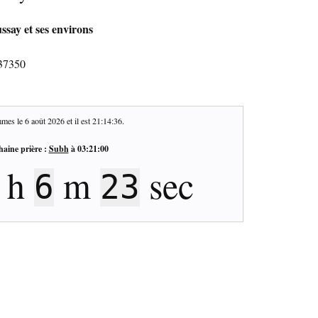
say et ses environs
 37350
mes le
6 août 2026
et il est
21:14:36
.
haine prière :
Subh
à
03:21:00
h
m
sec
6
23