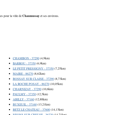
es pour la ville de
Chaumussay
et ses environs.
CHAMBON - 37290
(4,9km)
BARROU - 37350
(6,9km)
LE PETIT PRESSIGNY - 37350
(7,25km)
MAIRE - 86270
(8,62km)
BOSSAY SUR CLAISE - 37290
(8,73km)
LA ROCHE POSAY - 86270
(10,05km)
CHARNIZAY - 37290
(10,6km)
PAULMY - 37350
(12,5km)
ABILLY - 37160
(12,88km)
BUXEUIL - 37160
(13,21km)
BETZ LE CHATEAU - 37600
(14,13km)
NEONS SUR CREUSE - 36220
(14,71km)