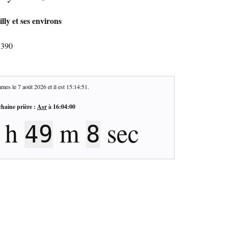
lly et ses environs
7390
mes le
7 août 2026
et il est
15:14:52
.
haine prière :
Asr
à
16:04:00
h
m
sec
49
7