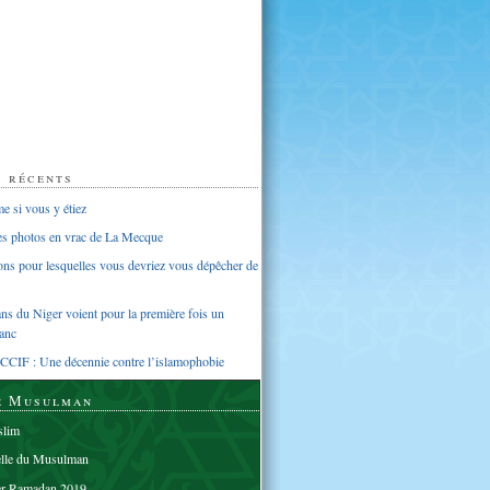
s récents
 si vous y étiez
ues photos en vrac de La Mecque
sons pour lesquelles vous devriez vous dépêcher de
s du Niger voient pour la première fois un
anc
CCIF : Une décennie contre l’islamophobie
e Musulman
lim
elle du Musulman
er Ramadan 2019