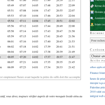
05:49
07:07
14:05
17:48
20:57
22:09
Revue d
05:51
07:08
14:04
17:47
20:55
22:07
Horaire p
05:53
07:10
14:04
17:46
20:53
22:04
Annuaire
05:54
07:11
14:04
17:45
20:51
22:02
Islam
(se
05:56
07:12
14:03
17:44
20:49
22:00
05:58
07:14
14:03
17:43
20:47
21:58
Recherc
05:59
07:15
14:03
17:41
20:45
21:56
06:01
07:16
14:03
17:40
20:43
21:53
e
06:02
07:18
14:02
17:39
20:41
21:51
Catégor
06:04
07:19
14:02
17:38
20:39
21:49
e
06:05
07:20
14:02
17:37
20:37
21:47
Accès p
06:07
07:21
14:01
17:35
20:35
21:45
re
06:09
07:23
14:01
17:34
20:33
21:42
adhan
applicat
Finance Isla
'est simplement l'heure avant laquelle la prière du subh doit être accomplie
heure de prie
mecque
logici
Palestine
prie
2010
salat
sm
intégral
web
dicatif, vous devez toujours vérifier auprès de votre mosquée locale et/ou au