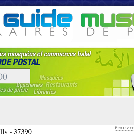
Publicit
lly - 37390