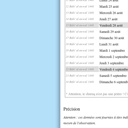
Mardi 25 août
12 Rabi' al-awwal 1448
Mercredi 26 août
13 Rabi' al-awwal 1448
Jeudi 27 août
14 Rabi' al-awwal 1448
Vendredi 28 août
15 Rabi' al-awwal 1448
Samedi 29 août
16 Rabi' al-awwal 1448
Dimanche 30 août
17 Rabi' al-awwal 1448
Lundi 31 août
18 Rabi' al-awwal 1448
Mardi 1 septembre
19 Rabi' al-awwal 1448
Mercredi 2 septembr
20 Rabi' al-awwal 1448
Jeudi 3 septembre
21 Rabi' al-awwal 1448
Vendredi 4 septembr
22 Rabi' al-awwal 1448
Samedi 5 septembre
23 Rabi' al-awwal 1448
Dimanche 6 septemb
24 Rabi' al-awwal 1448
* Attention, le shuruq n'est pas une prière ! C
Précision
Attention : ces données sont fournies à titre in
moyen de l'observation.