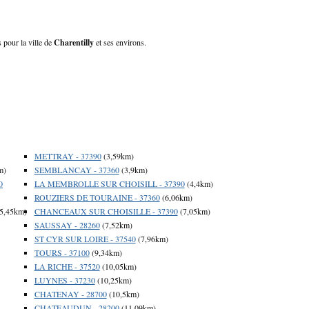
s pour la ville de
Charentilly
et ses environs.
METTRAY - 37390
(3,59km)
m)
SEMBLANCAY - 37360
(3,9km)
0
LA MEMBROLLE SUR CHOISILL - 37390
(4,4km)
ROUZIERS DE TOURAINE - 37360
(6,06km)
5,45km)
CHANCEAUX SUR CHOISILLE - 37390
(7,05km)
SAUSSAY - 28260
(7,52km)
ST CYR SUR LOIRE - 37540
(7,96km)
TOURS - 37100
(9,34km)
LA RICHE - 37520
(10,05km)
LUYNES - 37230
(10,25km)
CHATENAY - 28700
(10,5km)
CHATEAUDUN - 28200
(11,09km)