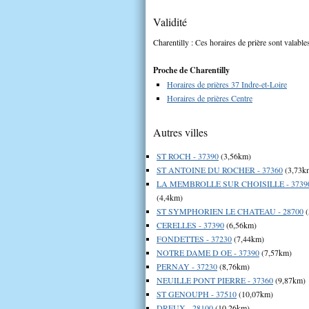
Validité
Charentilly : Ces horaires de prière sont valable
Proche de Charentilly
Horaires de prières 37 Indre-et-Loire
Horaires de prières Centre
Autres villes
ST ROCH - 37390
(3,56km)
ST ANTOINE DU ROCHER - 37360
(3,73k
LA MEMBROLLE SUR CHOISILLE - 3739
(4,4km)
ST SYMPHORIEN LE CHATEAU - 28700
(
CERELLES - 37390
(6,56km)
FONDETTES - 37230
(7,44km)
NOTRE DAME D OE - 37390
(7,57km)
PERNAY - 37230
(8,76km)
NEUILLE PONT PIERRE - 37360
(9,87km)
ST GENOUPH - 37510
(10,07km)
DREUX - 28100
(10,26km)