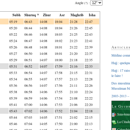
Angle
:
(?)
Subh
Shuruq *
Zhur
Asr
Maghrib
Isha
05:19
06:43
14:08
18:04
21:28
22:47
05:20
06:44
14:08
18:04
21:26
22:45
05:22
06:46
14:08
18:03
21:25
22:43
05:24
06:47
14:08
18:02
21:23
22:41
Article
05:26
06:48
14:08
18:01
21:22
22:39
05:27
06:50
14:08
18:01
21:20
22:37
Médine comme
05:29
06:51
14:07
18:00
21:18
22:35
Hajj : quelq
05:31
06:52
14:07
17:59
21:16
22:33
Hajj : 17 rai
05:33
06:54
14:07
17:58
21:15
22:31
le faire !
05:34
06:55
14:07
17:57
21:13
22:28
Des musulman
05:36
06:56
14:07
17:56
21:11
22:26
Musulman bl
05:38
06:58
14:06
17:55
21:10
22:24
2003-2013 – 
05:39
06:59
14:06
17:54
21:08
22:22
05:41
07:00
14:06
17:53
21:06
22:20
Le Guid
05:43
07:02
14:06
17:52
21:04
22:18
Sms4mus
05:44
07:03
14:05
17:51
21:02
22:15
La Citad
05:46
07:04
14:05
17:50
21:00
22:13
Calendri
05:48
07:06
14:05
17:49
20:59
22:11