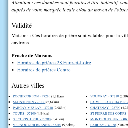
Attention : ces données sont fournies à titre indicatif, vou
auprès de votre mosquée locale et/ou au moyen de l'obser
Validité
Maisons : Ces horaires de prière sont valables pour la vil
environs.
Proche de Maisons
Horaires de prières 28 Eure-et-Loire
Horaires de prières Centre
Autres villes
ROCHECORBON - 37210
(1,31km)
VOUVRAY - 37210
(2,39
MAINTENON - 28130
(2,64km)
LA VILLE AUX DAMES -
PARCAY MESLAY - 37210
(2,98km)
CHATENAY - 28700
(4,2
TOURS - 37100
(4,84km)
ST PIERRE DES CORPS -
ST CHRISTOPHE - 28200
(5,47km)
MONTLOUIS SUR LOIRE 
VERNOU SUR BRENNE - 37210
(5,68km)
LARCAY - 37270
(5,88km