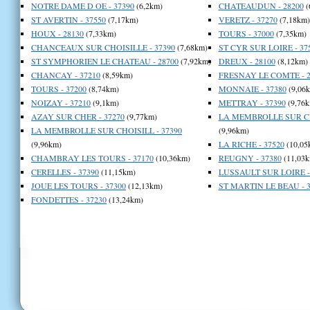
NOTRE DAME D OE - 37390
(6,2km)
CHATEAUDUN - 28200
(
ST AVERTIN - 37550
(7,17km)
VERETZ - 37270
(7,18km)
HOUX - 28130
(7,33km)
TOURS - 37000
(7,35km)
CHANCEAUX SUR CHOISILLE - 37390
(7,68km)
ST CYR SUR LOIRE - 37
ST SYMPHORIEN LE CHATEAU - 28700
(7,92km)
DREUX - 28100
(8,12km)
CHANCAY - 37210
(8,59km)
FRESNAY LE COMTE - 2
TOURS - 37200
(8,74km)
MONNAIE - 37380
(9,06
NOIZAY - 37210
(9,1km)
METTRAY - 37390
(9,76k
AZAY SUR CHER - 37270
(9,77km)
LA MEMBROLLE SUR CHO
LA MEMBROLLE SUR CHOISILL - 37390
(9,96km)
(9,96km)
LA RICHE - 37520
(10,05
CHAMBRAY LES TOURS - 37170
(10,36km)
REUGNY - 37380
(11,03k
CERELLES - 37390
(11,15km)
LUSSAULT SUR LOIRE -
JOUE LES TOURS - 37300
(12,13km)
ST MARTIN LE BEAU - 3
FONDETTES - 37230
(13,24km)