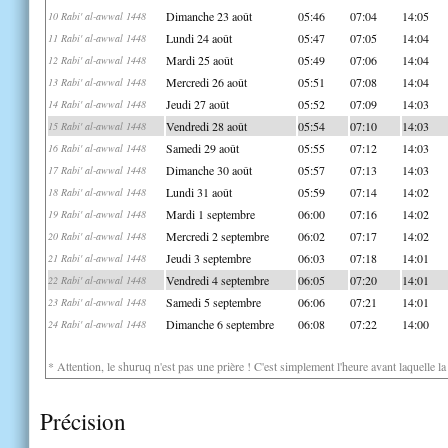
Dimanche 23 août
05:46
07:04
14:05
10 Rabi' al-awwal 1448
Lundi 24 août
05:47
07:05
14:04
11 Rabi' al-awwal 1448
Mardi 25 août
05:49
07:06
14:04
12 Rabi' al-awwal 1448
Mercredi 26 août
05:51
07:08
14:04
13 Rabi' al-awwal 1448
Jeudi 27 août
05:52
07:09
14:03
14 Rabi' al-awwal 1448
Vendredi 28 août
05:54
07:10
14:03
15 Rabi' al-awwal 1448
Samedi 29 août
05:55
07:12
14:03
16 Rabi' al-awwal 1448
Dimanche 30 août
05:57
07:13
14:03
17 Rabi' al-awwal 1448
Lundi 31 août
05:59
07:14
14:02
18 Rabi' al-awwal 1448
Mardi 1 septembre
06:00
07:16
14:02
19 Rabi' al-awwal 1448
Mercredi 2 septembre
06:02
07:17
14:02
20 Rabi' al-awwal 1448
Jeudi 3 septembre
06:03
07:18
14:01
21 Rabi' al-awwal 1448
Vendredi 4 septembre
06:05
07:20
14:01
22 Rabi' al-awwal 1448
Samedi 5 septembre
06:06
07:21
14:01
23 Rabi' al-awwal 1448
Dimanche 6 septembre
06:08
07:22
14:00
24 Rabi' al-awwal 1448
* Attention, le shuruq n'est pas une prière ! C'est simplement l'heure avant laquelle l
Précision