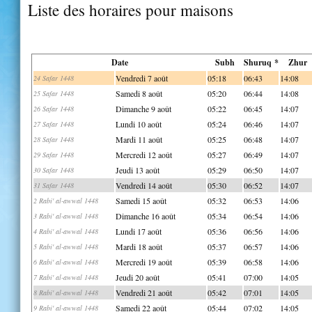
Liste des horaires pour maisons
Date
Subh
Shuruq *
Zhur
Vendredi 7 août
05:18
06:43
14:08
24 Safar 1448
Samedi 8 août
05:20
06:44
14:08
25 Safar 1448
Dimanche 9 août
05:22
06:45
14:07
26 Safar 1448
Lundi 10 août
05:24
06:46
14:07
27 Safar 1448
Mardi 11 août
05:25
06:48
14:07
28 Safar 1448
Mercredi 12 août
05:27
06:49
14:07
29 Safar 1448
Jeudi 13 août
05:29
06:50
14:07
30 Safar 1448
Vendredi 14 août
05:30
06:52
14:07
31 Safar 1448
Samedi 15 août
05:32
06:53
14:06
2 Rabi' al-awwal 1448
Dimanche 16 août
05:34
06:54
14:06
3 Rabi' al-awwal 1448
Lundi 17 août
05:36
06:56
14:06
4 Rabi' al-awwal 1448
Mardi 18 août
05:37
06:57
14:06
5 Rabi' al-awwal 1448
Mercredi 19 août
05:39
06:58
14:06
6 Rabi' al-awwal 1448
Jeudi 20 août
05:41
07:00
14:05
7 Rabi' al-awwal 1448
Vendredi 21 août
05:42
07:01
14:05
8 Rabi' al-awwal 1448
Samedi 22 août
05:44
07:02
14:05
9 Rabi' al-awwal 1448