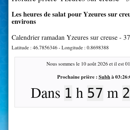
Les heures de salat pour Yzeures sur creu
environs
Calendrier ramadan Yzeures sur creuse - 3
Latitude :
46.7856346
- Longitude :
0.8698388
Nous sommes le
10 août 2026
et il est
01
Prochaine prière :
Subh
à
03:26:
Dans
h
m
1
57