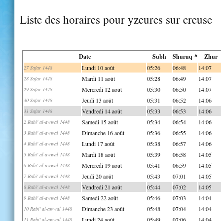
Liste des horaires pour yzeures sur creuse
Date
Subh
Shuruq *
Zhur
Lundi 10 août
05:26
06:48
14:07
27 Safar 1448
Mardi 11 août
05:28
06:49
14:07
28 Safar 1448
Mercredi 12 août
05:30
06:50
14:07
29 Safar 1448
Jeudi 13 août
05:31
06:52
14:06
30 Safar 1448
Vendredi 14 août
05:33
06:53
14:06
31 Safar 1448
Samedi 15 août
05:34
06:54
14:06
2 Rabi' al-awwal 1448
Dimanche 16 août
05:36
06:55
14:06
3 Rabi' al-awwal 1448
Lundi 17 août
05:38
06:57
14:06
4 Rabi' al-awwal 1448
Mardi 18 août
05:39
06:58
14:05
5 Rabi' al-awwal 1448
Mercredi 19 août
05:41
06:59
14:05
6 Rabi' al-awwal 1448
Jeudi 20 août
05:43
07:01
14:05
7 Rabi' al-awwal 1448
Vendredi 21 août
05:44
07:02
14:05
8 Rabi' al-awwal 1448
Samedi 22 août
05:46
07:03
14:04
9 Rabi' al-awwal 1448
Dimanche 23 août
05:48
07:04
14:04
10 Rabi' al-awwal 1448
Lundi 24 août
05:49
07:06
14:04
11 Rabi' al-awwal 1448