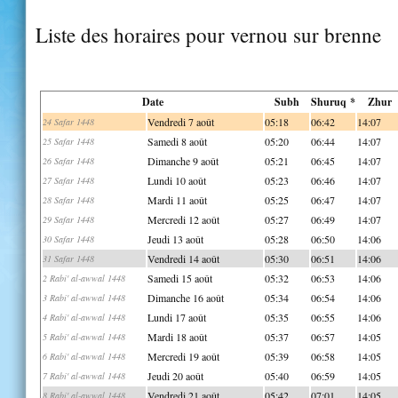
Liste des horaires pour vernou sur brenne
Date
Subh
Shuruq *
Zhur
Vendredi 7 août
05:18
06:42
14:07
24 Safar 1448
Samedi 8 août
05:20
06:44
14:07
25 Safar 1448
Dimanche 9 août
05:21
06:45
14:07
26 Safar 1448
Lundi 10 août
05:23
06:46
14:07
27 Safar 1448
Mardi 11 août
05:25
06:47
14:07
28 Safar 1448
Mercredi 12 août
05:27
06:49
14:07
29 Safar 1448
Jeudi 13 août
05:28
06:50
14:06
30 Safar 1448
Vendredi 14 août
05:30
06:51
14:06
31 Safar 1448
Samedi 15 août
05:32
06:53
14:06
2 Rabi' al-awwal 1448
Dimanche 16 août
05:34
06:54
14:06
3 Rabi' al-awwal 1448
Lundi 17 août
05:35
06:55
14:06
4 Rabi' al-awwal 1448
Mardi 18 août
05:37
06:57
14:05
5 Rabi' al-awwal 1448
Mercredi 19 août
05:39
06:58
14:05
6 Rabi' al-awwal 1448
Jeudi 20 août
05:40
06:59
14:05
7 Rabi' al-awwal 1448
Vendredi 21 août
05:42
07:01
14:05
8 Rabi' al-awwal 1448