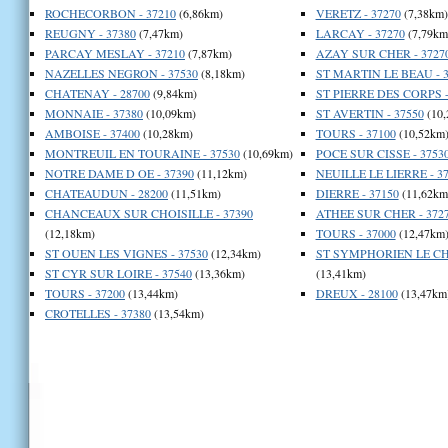
ROCHECORBON - 37210
(6,86km)
VERETZ - 37270
(7,38km)
REUGNY - 37380
(7,47km)
LARCAY - 37270
(7,79km
PARCAY MESLAY - 37210
(7,87km)
AZAY SUR CHER - 3727
NAZELLES NEGRON - 37530
(8,18km)
ST MARTIN LE BEAU - 3
CHATENAY - 28700
(9,84km)
ST PIERRE DES CORPS -
MONNAIE - 37380
(10,09km)
ST AVERTIN - 37550
(10,
AMBOISE - 37400
(10,28km)
TOURS - 37100
(10,52km
MONTREUIL EN TOURAINE - 37530
(10,69km)
POCE SUR CISSE - 3753
NOTRE DAME D OE - 37390
(11,12km)
NEUILLE LE LIERRE - 3
CHATEAUDUN - 28200
(11,51km)
DIERRE - 37150
(11,62km
CHANCEAUX SUR CHOISILLE - 37390
ATHEE SUR CHER - 372
(12,18km)
TOURS - 37000
(12,47km
ST OUEN LES VIGNES - 37530
(12,34km)
ST SYMPHORIEN LE CH
ST CYR SUR LOIRE - 37540
(13,36km)
(13,41km)
TOURS - 37200
(13,44km)
DREUX - 28100
(13,47km
CROTELLES - 37380
(13,54km)