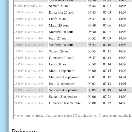
Samedi 22 août
05:44
07:02
14:05
9 Rabi' al-awwal 1448
Dimanche 23 août
05:45
07:03
14:04
10 Rabi' al-awwal 1448
Lundi 24 août
05:47
07:05
14:04
11 Rabi' al-awwal 1448
Mardi 25 août
05:49
07:06
14:04
12 Rabi' al-awwal 1448
Mercredi 26 août
05:50
07:07
14:03
13 Rabi' al-awwal 1448
Jeudi 27 août
05:52
07:09
14:03
14 Rabi' al-awwal 1448
Vendredi 28 août
05:53
07:10
14:03
15 Rabi' al-awwal 1448
Samedi 29 août
05:55
07:11
14:03
16 Rabi' al-awwal 1448
Dimanche 30 août
05:57
07:13
14:02
17 Rabi' al-awwal 1448
Lundi 31 août
05:58
07:14
14:02
18 Rabi' al-awwal 1448
Mardi 1 septembre
06:00
07:15
14:02
19 Rabi' al-awwal 1448
Mercredi 2 septembre
06:01
07:17
14:01
20 Rabi' al-awwal 1448
Jeudi 3 septembre
06:03
07:18
14:01
21 Rabi' al-awwal 1448
Vendredi 4 septembre
06:05
07:19
14:01
22 Rabi' al-awwal 1448
Samedi 5 septembre
06:06
07:21
14:00
23 Rabi' al-awwal 1448
Dimanche 6 septembre
06:08
07:22
14:00
24 Rabi' al-awwal 1448
* Attention, le shuruq n'est pas une prière ! C'est simplement l'heure avant laquelle l
Précision