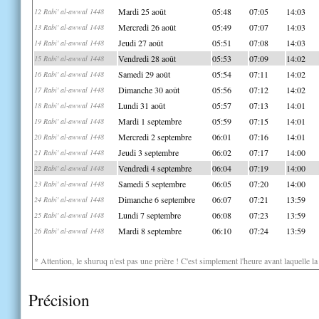
Mardi 25 août
05:48
07:05
14:03
12 Rabi' al-awwal 1448
Mercredi 26 août
05:49
07:07
14:03
13 Rabi' al-awwal 1448
Jeudi 27 août
05:51
07:08
14:03
14 Rabi' al-awwal 1448
Vendredi 28 août
05:53
07:09
14:02
15 Rabi' al-awwal 1448
Samedi 29 août
05:54
07:11
14:02
16 Rabi' al-awwal 1448
Dimanche 30 août
05:56
07:12
14:02
17 Rabi' al-awwal 1448
Lundi 31 août
05:57
07:13
14:01
18 Rabi' al-awwal 1448
Mardi 1 septembre
05:59
07:15
14:01
19 Rabi' al-awwal 1448
Mercredi 2 septembre
06:01
07:16
14:01
20 Rabi' al-awwal 1448
Jeudi 3 septembre
06:02
07:17
14:00
21 Rabi' al-awwal 1448
Vendredi 4 septembre
06:04
07:19
14:00
22 Rabi' al-awwal 1448
Samedi 5 septembre
06:05
07:20
14:00
23 Rabi' al-awwal 1448
Dimanche 6 septembre
06:07
07:21
13:59
24 Rabi' al-awwal 1448
Lundi 7 septembre
06:08
07:23
13:59
25 Rabi' al-awwal 1448
Mardi 8 septembre
06:10
07:24
13:59
26 Rabi' al-awwal 1448
* Attention, le shuruq n'est pas une prière ! C'est simplement l'heure avant laquelle l
Précision