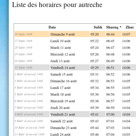
Liste des horaires pour autreche
Date
Subh
Shuruq *
Zhur
Dimanche 9 août
05:20
06:44
14:07
26 Safar 1448
Lundi 10 août
05:22
06:45
14:06
27 Safar 1448
Mardi 11 août
05:24
06:47
14:06
28 Safar 1448
Mercredi 12 août
05:26
06:48
14:06
29 Safar 1448
Jeudi 13 août
05:27
06:49
14:06
30 Safar 1448
Vendredi 14 août
05:29
06:51
14:06
31 Safar 1448
Samedi 15 août
05:31
06:52
14:06
2 Rabi' al-awwal 1448
Dimanche 16 août
05:32
06:53
14:05
3 Rabi' al-awwal 1448
Lundi 17 août
05:34
06:55
14:05
4 Rabi' al-awwal 1448
Mardi 18 août
05:36
06:56
14:05
5 Rabi' al-awwal 1448
Mercredi 19 août
05:38
06:57
14:05
6 Rabi' al-awwal 1448
Jeudi 20 août
05:39
06:59
14:04
7 Rabi' al-awwal 1448
Vendredi 21 août
05:41
07:00
14:04
8 Rabi' al-awwal 1448
Samedi 22 août
05:43
07:01
14:04
9 Rabi' al-awwal 1448
Dimanche 23 août
05:44
07:03
14:04
10 Rabi' al-awwal 1448
Lundi 24 août
05:46
07:04
14:03
11 Rabi' al-awwal 1448