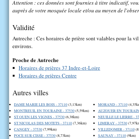
Attention : ces données sont fournies à titre indicatif, vou
auprès de votre mosquée locale et/ou au moyen de l'obser
Validité
Autreche : Ces horaires de prière sont valables pour la vi
environs.
Proche de Autreche
Horaires de prières 37 Indre-et-Loire
Horaires de prières Centre
Autres villes
DAME MARIE LES BOIS - 37110
(3,13km)
MORAND - 37110
(4,35k
MONTREUIL EN TOURAINE - 37530
(5,59km)
AUZOUER EN TOURAINE
ST OUEN LES VIGNES - 37530
(6,38km)
NEUILLE LE LIERRE - 3
ST NICOLAS DES MOTETS - 37110
(7,36km)
LIMERAY - 37530
(7,97k
CANGEY - 37530
(7,99km)
VILLEDOMER - 37110
(8
POCE SUR CISSE - 37530
(8,73km)
SAUNAY - 37110
(9km)