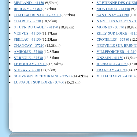
MESLAND - 41150
(9,59km)
ST ETIENNE DES GUERE
REUGNY - 37380
(9,72km)
MONTEAUX - 41150
(9,
CHATEAU RENAULT - 37110
(9,82km)
SANTENAY - 41190
(10,
CHARGE - 37530
(10,66km)
NAZELLES NEGRON - 3
ST CYR DU GAULT - 41190
(10,92km)
MOSNES - 37530
(10,93k
VEUVES - 41150
(11,17km)
RILLY SUR LOIRE - 411
SEILLAC - 41150
(12,23km)
CROTELLES - 37380
(12,
CHANCAY - 37210
(12,28km)
NEUVILLE SUR BRENNE 
AMBOISE - 37400
(12,82km)
VILLEPORCHER - 41310
ST REGLE - 37530
(13,51km)
ONZAIN - 41150
(13,54k
LE BOULAY - 37110
(13,74km)
HERBAULT - 41190
(13,8
NOIZAY - 37210
(13,97km)
FRANCAY - 41190
(14,1
SOUVIGNY DE TOURAINE - 37530
(14,42km)
VILLECHAUVE - 41310
(
LUSSAULT SUR LOIRE - 37400
(15,21km)