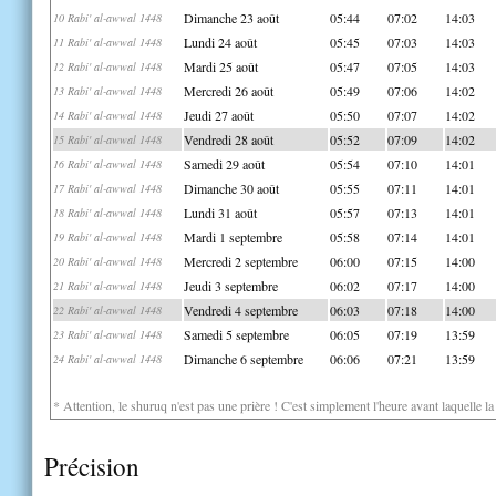
Dimanche 23 août
05:44
07:02
14:03
10 Rabi' al-awwal 1448
Lundi 24 août
05:45
07:03
14:03
11 Rabi' al-awwal 1448
Mardi 25 août
05:47
07:05
14:03
12 Rabi' al-awwal 1448
Mercredi 26 août
05:49
07:06
14:02
13 Rabi' al-awwal 1448
Jeudi 27 août
05:50
07:07
14:02
14 Rabi' al-awwal 1448
Vendredi 28 août
05:52
07:09
14:02
15 Rabi' al-awwal 1448
Samedi 29 août
05:54
07:10
14:01
16 Rabi' al-awwal 1448
Dimanche 30 août
05:55
07:11
14:01
17 Rabi' al-awwal 1448
Lundi 31 août
05:57
07:13
14:01
18 Rabi' al-awwal 1448
Mardi 1 septembre
05:58
07:14
14:01
19 Rabi' al-awwal 1448
Mercredi 2 septembre
06:00
07:15
14:00
20 Rabi' al-awwal 1448
Jeudi 3 septembre
06:02
07:17
14:00
21 Rabi' al-awwal 1448
Vendredi 4 septembre
06:03
07:18
14:00
22 Rabi' al-awwal 1448
Samedi 5 septembre
06:05
07:19
13:59
23 Rabi' al-awwal 1448
Dimanche 6 septembre
06:06
07:21
13:59
24 Rabi' al-awwal 1448
* Attention, le shuruq n'est pas une prière ! C'est simplement l'heure avant laquelle l
Précision