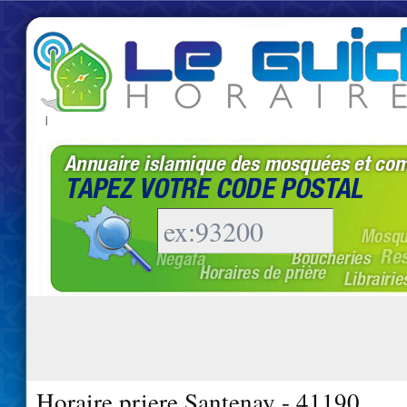
|
Horaire priere Santenay - 41190