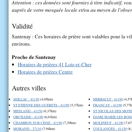
Attention : ces données sont fournies à titre indicatif, vou
auprès de votre mosquée locale et/ou au moyen de l'obser
Validité
Santenay : Ces horaires de prière sont valables pour la vi
environs.
Proche de Santenay
Horaires de prières 41 Loir-et-Cher
Horaires de prières Centre
Autres villes
SEILLAC - 41150
(4,05km)
HERBAULT - 41190
(4,57
ST ETIENNE DES GUERETS - 41190
(5,37km)
FRANCAY - 41190
(5,77
MESLAND - 41150
(6,37km)
ST NICOLAS DES MOTET
ORCHAISE - 41190
(6,61km)
DAME MARIE LES BOIS 
CHAMBON SUR CISSE - 41190
(7,29km)
MOLINEUF - 41190
(7,67
MORAND - 37110
(7,94km)
COULANGES - 41150
(8,