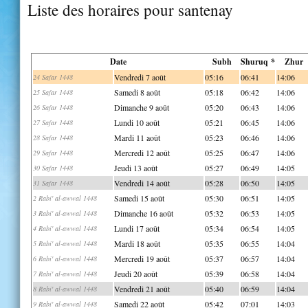
Liste des horaires pour santenay
Date
Subh
Shuruq *
Zhur
Vendredi 7 août
05:16
06:41
14:06
24 Safar 1448
Samedi 8 août
05:18
06:42
14:06
25 Safar 1448
Dimanche 9 août
05:20
06:43
14:06
26 Safar 1448
Lundi 10 août
05:21
06:45
14:06
27 Safar 1448
Mardi 11 août
05:23
06:46
14:06
28 Safar 1448
Mercredi 12 août
05:25
06:47
14:06
29 Safar 1448
Jeudi 13 août
05:27
06:49
14:05
30 Safar 1448
Vendredi 14 août
05:28
06:50
14:05
31 Safar 1448
Samedi 15 août
05:30
06:51
14:05
2 Rabi' al-awwal 1448
Dimanche 16 août
05:32
06:53
14:05
3 Rabi' al-awwal 1448
Lundi 17 août
05:34
06:54
14:05
4 Rabi' al-awwal 1448
Mardi 18 août
05:35
06:55
14:04
5 Rabi' al-awwal 1448
Mercredi 19 août
05:37
06:57
14:04
6 Rabi' al-awwal 1448
Jeudi 20 août
05:39
06:58
14:04
7 Rabi' al-awwal 1448
Vendredi 21 août
05:40
06:59
14:04
8 Rabi' al-awwal 1448
Samedi 22 août
05:42
07:01
14:03
9 Rabi' al-awwal 1448