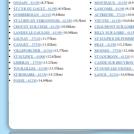
ONZAIN - 41150
(8,57km)
MONTEAUX - 41150
(8,
ST CYR DU GAULT - 41190
(8,92km)
LANCOME - 41190
(9,13
GOMBERGEAN - 41310
(9,84km)
AUTRECHE - 37110
(10,0
ST LUBIN EN VERGONNOIS - 41190
(10,5km)
VEUVES - 41150
(10,61k
CHOUZY SUR CISSE - 41150
(10,88km)
CHAUMONT SUR LOIRE 
LANDES LE GAULOIS - 41190
(10,98km)
RILLY SUR LOIRE - 411
SAUNAY - 37110
(11,57km)
ST SULPICE DE POMMER
CANGEY - 37530
(11,82km)
PRAY - 41190
(12,23km)
VILLEPORCHER - 41310
(12,37km)
MOSNES - 37530
(12,44k
ST SULPICE - 41000
(12,62km)
ST GOURGON - 41310
(1
LIMERAY - 37530
(13,21km)
CANDE SUR BEUVRON -
TOURAILLES - 41190
(13,55km)
ST OUEN LES VIGNES - 
ST BOHAIRE - 41330
(14,32km)
LANCE - 41310
(14,63km
FOSSE - 41330
(14,69km)