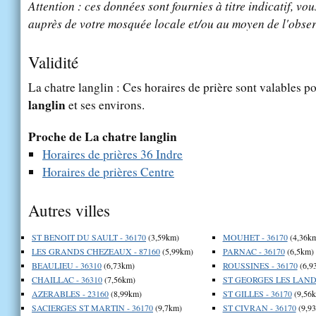
Attention : ces données sont fournies à titre indicatif, vou
auprès de votre mosquée locale et/ou au moyen de l'obser
Validité
La chatre langlin : Ces horaires de prière sont valables po
langlin
et ses environs.
Proche de La chatre langlin
Horaires de prières 36 Indre
Horaires de prières Centre
Autres villes
ST BENOIT DU SAULT - 36170
(3,59km)
MOUHET - 36170
(4,36k
LES GRANDS CHEZEAUX - 87160
(5,99km)
PARNAC - 36170
(6,5km)
BEAULIEU - 36310
(6,73km)
ROUSSINES - 36170
(6,9
CHAILLAC - 36310
(7,56km)
ST GEORGES LES LANDE
AZERABLES - 23160
(8,99km)
ST GILLES - 36170
(9,56
SACIERGES ST MARTIN - 36170
(9,7km)
ST CIVRAN - 36170
(9,9