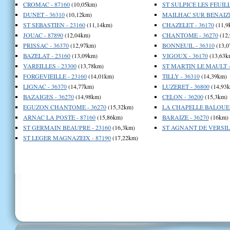
CROMAC - 87160
(10,05km)
ST SULPICE LES FEUILL
DUNET - 36310
(10,12km)
MAILHAC SUR BENAIZE 
ST SEBASTIEN - 23160
(11,14km)
CHAZELET - 36170
(11,9
JOUAC - 87890
(12,04km)
CHANTOME - 36270
(12
PRISSAC - 36370
(12,97km)
BONNEUIL - 36310
(13,0
BAZELAT - 23160
(13,09km)
VIGOUX - 36170
(13,63k
VAREILLES - 23300
(13,78km)
ST MARTIN LE MAULT -
FORGEVIEILLE - 23160
(14,01km)
TILLY - 36310
(14,39km)
LIGNAC - 36370
(14,77km)
LUZERET - 36800
(14,93
BAZAIGES - 36270
(14,98km)
CELON - 36200
(15,3km)
EGUZON CHANTOME - 36270
(15,32km)
LA CHAPELLE BALOUE -
ARNAC LA POSTE - 87160
(15,86km)
BARAIZE - 36270
(16km)
ST GERMAIN BEAUPRE - 23160
(16,3km)
ST AGNANT DE VERSILL
ST LEGER MAGNAZEIX - 87190
(17,22km)