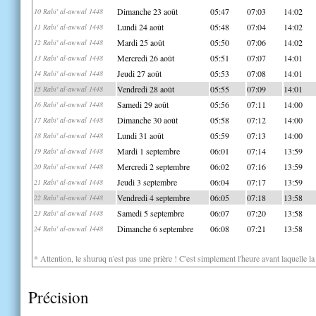
Dimanche 23 août
05:47
07:03
14:02
10 Rabi' al-awwal 1448
Lundi 24 août
05:48
07:04
14:02
11 Rabi' al-awwal 1448
Mardi 25 août
05:50
07:06
14:02
12 Rabi' al-awwal 1448
Mercredi 26 août
05:51
07:07
14:01
13 Rabi' al-awwal 1448
Jeudi 27 août
05:53
07:08
14:01
14 Rabi' al-awwal 1448
Vendredi 28 août
05:55
07:09
14:01
15 Rabi' al-awwal 1448
Samedi 29 août
05:56
07:11
14:00
16 Rabi' al-awwal 1448
Dimanche 30 août
05:58
07:12
14:00
17 Rabi' al-awwal 1448
Lundi 31 août
05:59
07:13
14:00
18 Rabi' al-awwal 1448
Mardi 1 septembre
06:01
07:14
13:59
19 Rabi' al-awwal 1448
Mercredi 2 septembre
06:02
07:16
13:59
20 Rabi' al-awwal 1448
Jeudi 3 septembre
06:04
07:17
13:59
21 Rabi' al-awwal 1448
Vendredi 4 septembre
06:05
07:18
13:58
22 Rabi' al-awwal 1448
Samedi 5 septembre
06:07
07:20
13:58
23 Rabi' al-awwal 1448
Dimanche 6 septembre
06:08
07:21
13:58
24 Rabi' al-awwal 1448
* Attention, le shuruq n'est pas une prière ! C'est simplement l'heure avant laquelle l
Précision