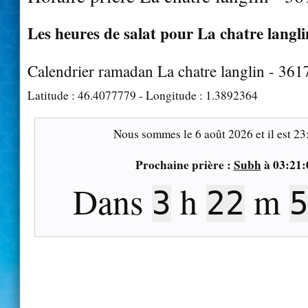
Les heures de salat pour La chatre langli
Calendrier ramadan La chatre langlin - 361
Latitude :
46.4077779
- Longitude :
1.3892364
Nous sommes le
6 août 2026
et il est
23
Prochaine prière :
Subh
à
03:21:
Dans
h
m
3
22