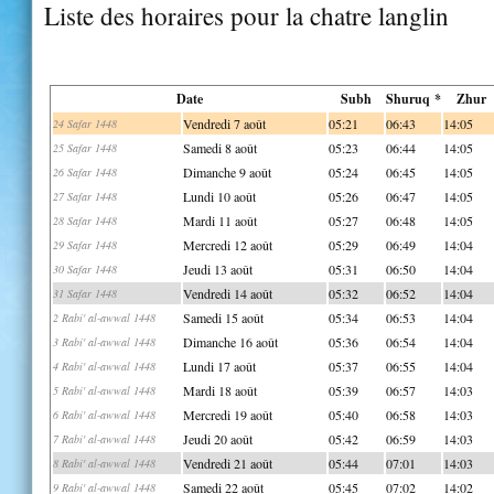
Liste des horaires pour la chatre langlin
Date
Subh
Shuruq *
Zhur
Vendredi 7 août
05:21
06:43
14:05
24 Safar 1448
Samedi 8 août
05:23
06:44
14:05
25 Safar 1448
Dimanche 9 août
05:24
06:45
14:05
26 Safar 1448
Lundi 10 août
05:26
06:47
14:05
27 Safar 1448
Mardi 11 août
05:27
06:48
14:05
28 Safar 1448
Mercredi 12 août
05:29
06:49
14:04
29 Safar 1448
Jeudi 13 août
05:31
06:50
14:04
30 Safar 1448
Vendredi 14 août
05:32
06:52
14:04
31 Safar 1448
Samedi 15 août
05:34
06:53
14:04
2 Rabi' al-awwal 1448
Dimanche 16 août
05:36
06:54
14:04
3 Rabi' al-awwal 1448
Lundi 17 août
05:37
06:55
14:04
4 Rabi' al-awwal 1448
Mardi 18 août
05:39
06:57
14:03
5 Rabi' al-awwal 1448
Mercredi 19 août
05:40
06:58
14:03
6 Rabi' al-awwal 1448
Jeudi 20 août
05:42
06:59
14:03
7 Rabi' al-awwal 1448
Vendredi 21 août
05:44
07:01
14:03
8 Rabi' al-awwal 1448
Samedi 22 août
05:45
07:02
14:02
9 Rabi' al-awwal 1448