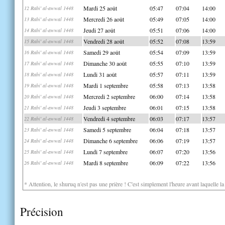
Mardi 25 août
05:47
07:04
14:00
12 Rabi' al-awwal 1448
Mercredi 26 août
05:49
07:05
14:00
13 Rabi' al-awwal 1448
Jeudi 27 août
05:51
07:06
14:00
14 Rabi' al-awwal 1448
Vendredi 28 août
05:52
07:08
13:59
15 Rabi' al-awwal 1448
Samedi 29 août
05:54
07:09
13:59
16 Rabi' al-awwal 1448
Dimanche 30 août
05:55
07:10
13:59
17 Rabi' al-awwal 1448
Lundi 31 août
05:57
07:11
13:59
18 Rabi' al-awwal 1448
Mardi 1 septembre
05:58
07:13
13:58
19 Rabi' al-awwal 1448
Mercredi 2 septembre
06:00
07:14
13:58
20 Rabi' al-awwal 1448
Jeudi 3 septembre
06:01
07:15
13:58
21 Rabi' al-awwal 1448
Vendredi 4 septembre
06:03
07:17
13:57
22 Rabi' al-awwal 1448
Samedi 5 septembre
06:04
07:18
13:57
23 Rabi' al-awwal 1448
Dimanche 6 septembre
06:06
07:19
13:57
24 Rabi' al-awwal 1448
Lundi 7 septembre
06:07
07:20
13:56
25 Rabi' al-awwal 1448
Mardi 8 septembre
06:09
07:22
13:56
26 Rabi' al-awwal 1448
* Attention, le shuruq n'est pas une prière ! C'est simplement l'heure avant laquelle l
Précision