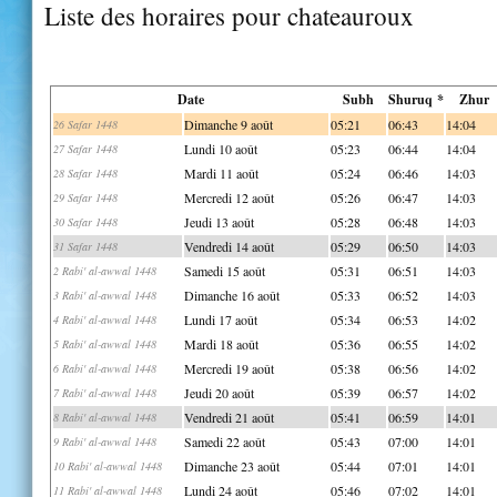
Liste des horaires pour chateauroux
Date
Subh
Shuruq *
Zhur
Dimanche 9 août
05:21
06:43
14:04
26 Safar 1448
Lundi 10 août
05:23
06:44
14:04
27 Safar 1448
Mardi 11 août
05:24
06:46
14:03
28 Safar 1448
Mercredi 12 août
05:26
06:47
14:03
29 Safar 1448
Jeudi 13 août
05:28
06:48
14:03
30 Safar 1448
Vendredi 14 août
05:29
06:50
14:03
31 Safar 1448
Samedi 15 août
05:31
06:51
14:03
2 Rabi' al-awwal 1448
Dimanche 16 août
05:33
06:52
14:03
3 Rabi' al-awwal 1448
Lundi 17 août
05:34
06:53
14:02
4 Rabi' al-awwal 1448
Mardi 18 août
05:36
06:55
14:02
5 Rabi' al-awwal 1448
Mercredi 19 août
05:38
06:56
14:02
6 Rabi' al-awwal 1448
Jeudi 20 août
05:39
06:57
14:02
7 Rabi' al-awwal 1448
Vendredi 21 août
05:41
06:59
14:01
8 Rabi' al-awwal 1448
Samedi 22 août
05:43
07:00
14:01
9 Rabi' al-awwal 1448
Dimanche 23 août
05:44
07:01
14:01
10 Rabi' al-awwal 1448
Lundi 24 août
05:46
07:02
14:01
11 Rabi' al-awwal 1448