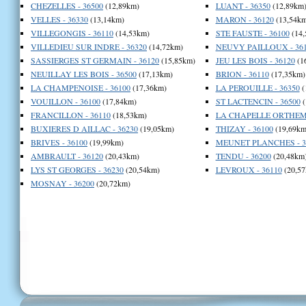
CHEZELLES - 36500
(12,89km)
LUANT - 36350
(12,89km
VELLES - 36330
(13,14km)
MARON - 36120
(13,54km
VILLEGONGIS - 36110
(14,53km)
STE FAUSTE - 36100
(14,
VILLEDIEU SUR INDRE - 36320
(14,72km)
NEUVY PAILLOUX - 36
SASSIERGES ST GERMAIN - 36120
(15,85km)
JEU LES BOIS - 36120
(1
NEUILLAY LES BOIS - 36500
(17,13km)
BRION - 36110
(17,35km)
LA CHAMPENOISE - 36100
(17,36km)
LA PEROUILLE - 36350
(
VOUILLON - 36100
(17,84km)
ST LACTENCIN - 36500
(
FRANCILLON - 36110
(18,53km)
LA CHAPELLE ORTHEMA
BUXIERES D AILLAC - 36230
(19,05km)
THIZAY - 36100
(19,69km
BRIVES - 36100
(19,99km)
MEUNET PLANCHES - 3
AMBRAULT - 36120
(20,43km)
TENDU - 36200
(20,48km
LYS ST GEORGES - 36230
(20,54km)
LEVROUX - 36110
(20,57
MOSNAY - 36200
(20,72km)