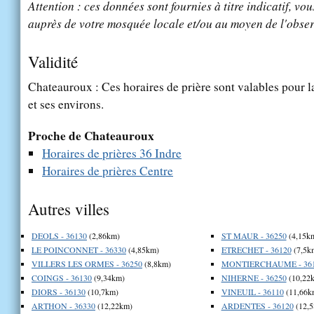
Attention : ces données sont fournies à titre indicatif, vou
auprès de votre mosquée locale et/ou au moyen de l'obser
Validité
Chateauroux : Ces horaires de prière sont valables pour l
et ses environs.
Proche de Chateauroux
Horaires de prières 36 Indre
Horaires de prières Centre
Autres villes
DEOLS - 36130
(2,86km)
ST MAUR - 36250
(4,15k
LE POINCONNET - 36330
(4,85km)
ETRECHET - 36120
(7,5k
VILLERS LES ORMES - 36250
(8,8km)
MONTIERCHAUME - 36
COINGS - 36130
(9,34km)
NIHERNE - 36250
(10,22
DIORS - 36130
(10,7km)
VINEUIL - 36110
(11,66k
ARTHON - 36330
(12,22km)
ARDENTES - 36120
(12,5