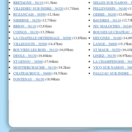
BRETAGNE - 36110
(11,3km)
SELLES SUR NAHON - 3
VILLEDIEU SUR INDRE - 36320
(11,71km)
PELLEVOISIN - 36180
(1
BUZANCAIS - 36500
(12,1km)
GEHEE - 36240
(12,45km)
NIHERNE - 36250
(12,73km)
BAUDRES - 36110
(12,73
BRION - 36110
(12,81km)
JEU MALOCHES - 36240
COINGS - 36130
(13,29km)
BOUGES LE CHATEAU - 
LA CHAPELLE ORTHEMALE - 36500
(13,85km)
HEUGNES - 36180
(14,09
VILLEGOUIN - 36500
(14,47km)
LANGE - 36600
(15,15km
ROUVRES LES BOIS - 36110
(16,05km)
ST MAUR - 36250
(16,41
DEOLS - 36130
(16,84km)
LINIEZ - 36150
(16,97km)
ST GENOU - 36500
(17,04km)
LA CHAMPENOISE - 36
MONTIERCHAUME - 36130
(18,2km)
VICQ SUR NAHON - 366
CHATEAUROUX - 36000
(18,53km)
PALLUAU SUR INDRE - 
FONTENAY - 36150
(18,98km)