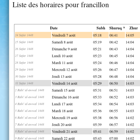
Liste des horaires pour francillon
Date
Subh
Shuruq *
Zhur
Vendredi 7 août
05:18
06:41
14:05
24 Safar 1448
Samedi 8 août
05:19
06:42
14:04
25 Safar 1448
Dimanche 9 août
05:21
06:43
14:04
26 Safar 1448
Lundi 10 août
05:23
06:45
14:04
27 Safar 1448
Mardi 11 août
05:24
06:46
14:04
28 Safar 1448
Mercredi 12 août
05:26
06:47
14:04
29 Safar 1448
Jeudi 13 août
05:28
06:48
14:04
30 Safar 1448
Vendredi 14 août
05:29
06:50
14:03
31 Safar 1448
Samedi 15 août
05:31
06:51
14:03
2 Rabi' al-awwal 1448
Dimanche 16 août
05:33
06:52
14:03
3 Rabi' al-awwal 1448
Lundi 17 août
05:34
06:54
14:03
4 Rabi' al-awwal 1448
Mardi 18 août
05:36
06:55
14:03
5 Rabi' al-awwal 1448
Mercredi 19 août
05:38
06:56
14:02
6 Rabi' al-awwal 1448
Jeudi 20 août
05:39
06:57
14:02
7 Rabi' al-awwal 1448
Vendredi 21 août
05:41
06:59
14:02
8 Rabi' al-awwal 1448
Samedi 22 août
05:43
07:00
14:02
9 Rabi' al-awwal 1448