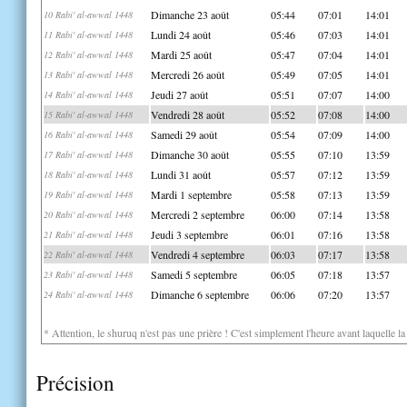
Dimanche 23 août
05:44
07:01
14:01
10 Rabi' al-awwal 1448
Lundi 24 août
05:46
07:03
14:01
11 Rabi' al-awwal 1448
Mardi 25 août
05:47
07:04
14:01
12 Rabi' al-awwal 1448
Mercredi 26 août
05:49
07:05
14:01
13 Rabi' al-awwal 1448
Jeudi 27 août
05:51
07:07
14:00
14 Rabi' al-awwal 1448
Vendredi 28 août
05:52
07:08
14:00
15 Rabi' al-awwal 1448
Samedi 29 août
05:54
07:09
14:00
16 Rabi' al-awwal 1448
Dimanche 30 août
05:55
07:10
13:59
17 Rabi' al-awwal 1448
Lundi 31 août
05:57
07:12
13:59
18 Rabi' al-awwal 1448
Mardi 1 septembre
05:58
07:13
13:59
19 Rabi' al-awwal 1448
Mercredi 2 septembre
06:00
07:14
13:58
20 Rabi' al-awwal 1448
Jeudi 3 septembre
06:01
07:16
13:58
21 Rabi' al-awwal 1448
Vendredi 4 septembre
06:03
07:17
13:58
22 Rabi' al-awwal 1448
Samedi 5 septembre
06:05
07:18
13:57
23 Rabi' al-awwal 1448
Dimanche 6 septembre
06:06
07:20
13:57
24 Rabi' al-awwal 1448
* Attention, le shuruq n'est pas une prière ! C'est simplement l'heure avant laquelle l
Précision