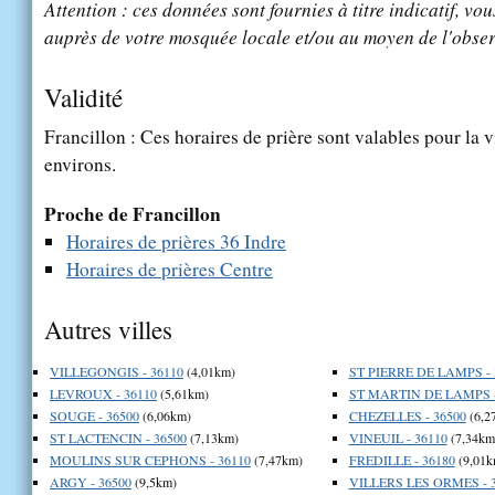
Attention : ces données sont fournies à titre indicatif, vou
auprès de votre mosquée locale et/ou au moyen de l'obser
Validité
Francillon : Ces horaires de prière sont valables pour la v
environs.
Proche de Francillon
Horaires de prières 36 Indre
Horaires de prières Centre
Autres villes
VILLEGONGIS - 36110
(4,01km)
ST PIERRE DE LAMPS - 
LEVROUX - 36110
(5,61km)
ST MARTIN DE LAMPS -
SOUGE - 36500
(6,06km)
CHEZELLES - 36500
(6,2
ST LACTENCIN - 36500
(7,13km)
VINEUIL - 36110
(7,34km
MOULINS SUR CEPHONS - 36110
(7,47km)
FREDILLE - 36180
(9,01k
ARGY - 36500
(9,5km)
VILLERS LES ORMES - 