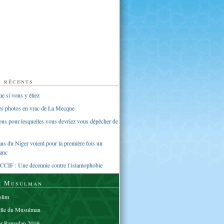
s récents
 si vous y étiez
ues photos en vrac de La Mecque
sons pour lesquelles vous devriez vous dépêcher de
s du Niger voient pour la première fois un
anc
CCIF : Une décennie contre l’islamophobie
e Musulman
lim
elle du Musulman
er Ramadan 2019