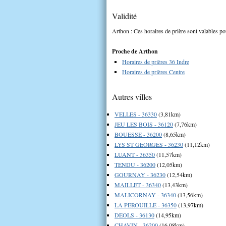
Validité
Arthon : Ces horaires de prière sont valables po
Proche de Arthon
Horaires de prières 36 Indre
Horaires de prières Centre
Autres villes
VELLES - 36330
(3,81km)
JEU LES BOIS - 36120
(7,76km)
BOUESSE - 36200
(8,65km)
LYS ST GEORGES - 36230
(11,12km)
LUANT - 36350
(11,57km)
TENDU - 36200
(12,05km)
GOURNAY - 36230
(12,54km)
MAILLET - 36340
(13,43km)
MALICORNAY - 36340
(13,56km)
LA PEROUILLE - 36350
(13,97km)
DEOLS - 36130
(14,95km)
CHAVIN - 36200
(16,08km)