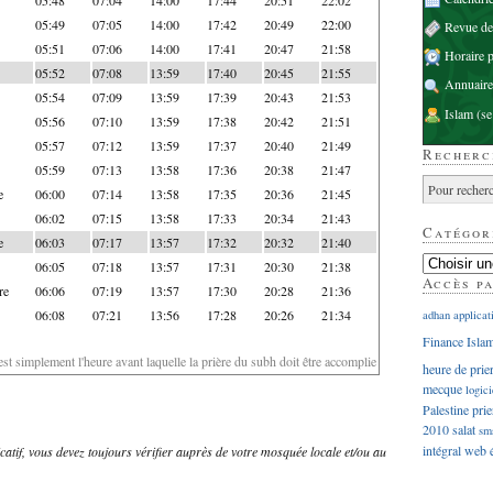
05:49
07:05
14:00
17:42
20:49
22:00
Revue d
05:51
07:06
14:00
17:41
20:47
21:58
Horaire p
05:52
07:08
13:59
17:40
20:45
21:55
Annuaire
05:54
07:09
13:59
17:39
20:43
21:53
Islam
(se
05:56
07:10
13:59
17:38
20:42
21:51
05:57
07:12
13:59
17:37
20:40
21:49
Recherc
05:59
07:13
13:58
17:36
20:38
21:47
e
06:00
07:14
13:58
17:35
20:36
21:45
06:02
07:15
13:58
17:33
20:34
21:43
Catégor
e
06:03
07:17
13:57
17:32
20:32
21:40
06:05
07:18
13:57
17:31
20:30
21:38
Accès p
re
06:06
07:19
13:57
17:30
20:28
21:36
06:08
07:21
13:56
17:28
20:26
21:34
adhan
applicat
Finance Isla
'est simplement l'heure avant laquelle la prière du subh doit être accomplie
heure de prie
mecque
logici
Palestine
prie
2010
salat
sm
intégral
web
dicatif, vous devez toujours vérifier auprès de votre mosquée locale et/ou au