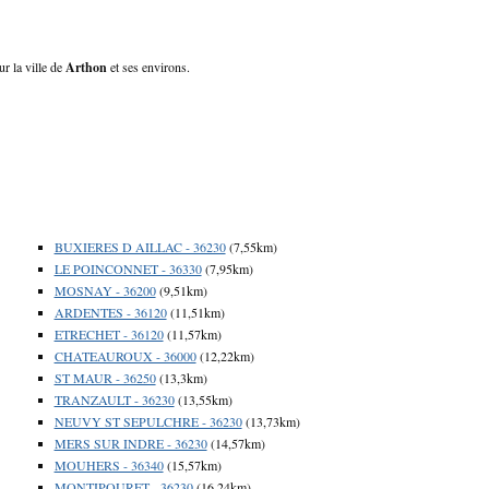
ur la ville de
Arthon
et ses environs.
BUXIERES D AILLAC - 36230
(7,55km)
LE POINCONNET - 36330
(7,95km)
MOSNAY - 36200
(9,51km)
ARDENTES - 36120
(11,51km)
ETRECHET - 36120
(11,57km)
CHATEAUROUX - 36000
(12,22km)
ST MAUR - 36250
(13,3km)
TRANZAULT - 36230
(13,55km)
NEUVY ST SEPULCHRE - 36230
(13,73km)
MERS SUR INDRE - 36230
(14,57km)
MOUHERS - 36340
(15,57km)
MONTIPOURET - 36230
(16,24km)