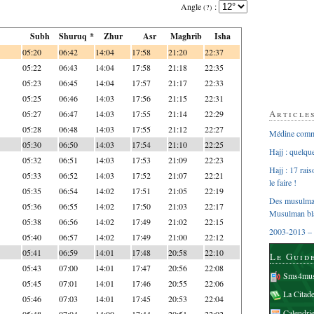
Angle
:
(?)
Subh
Shuruq *
Zhur
Asr
Maghrib
Isha
05:20
06:42
14:04
17:58
21:20
22:37
05:22
06:43
14:04
17:58
21:18
22:35
05:23
06:45
14:04
17:57
21:17
22:33
05:25
06:46
14:03
17:56
21:15
22:31
Article
05:27
06:47
14:03
17:55
21:14
22:29
05:28
06:48
14:03
17:55
21:12
22:27
Médine comme
05:30
06:50
14:03
17:54
21:10
22:25
Hajj : quelq
05:32
06:51
14:03
17:53
21:09
22:23
Hajj : 17 rai
05:33
06:52
14:03
17:52
21:07
22:21
le faire !
05:35
06:54
14:02
17:51
21:05
22:19
Des musulman
05:36
06:55
14:02
17:50
21:03
22:17
Musulman bl
05:38
06:56
14:02
17:49
21:02
22:15
2003-2013 – 
05:40
06:57
14:02
17:49
21:00
22:12
05:41
06:59
14:01
17:48
20:58
22:10
Le Guid
05:43
07:00
14:01
17:47
20:56
22:08
Sms4mus
05:45
07:01
14:01
17:46
20:55
22:06
La Citad
05:46
07:03
14:01
17:45
20:53
22:04
Calendri
05:48
07:04
14:00
17:44
20:51
22:02