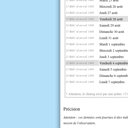
Mercredi 26 août
13 Rabi' al-awwal 1448
Jeudi 27 août
14 Rabi' al-awwal 1448
Vendredi 28 août
15 Rabi' al-awwal 1448
Samedi 29 août
16 Rabi' al-awwal 1448
Dimanche 30 août
17 Rabi' al-awwal 1448
Lundi 31 août
18 Rabi' al-awwal 1448
Mardi 1 septembre
19 Rabi' al-awwal 1448
Mercredi 2 septembr
20 Rabi' al-awwal 1448
Jeudi 3 septembre
21 Rabi' al-awwal 1448
Vendredi 4 septembr
22 Rabi' al-awwal 1448
Samedi 5 septembre
23 Rabi' al-awwal 1448
Dimanche 6 septemb
24 Rabi' al-awwal 1448
Lundi 7 septembre
25 Rabi' al-awwal 1448
* Attention, le shuruq n'est pas une prière ! C
Précision
Attention : ces données sont fournies à titre in
moyen de l'observation.