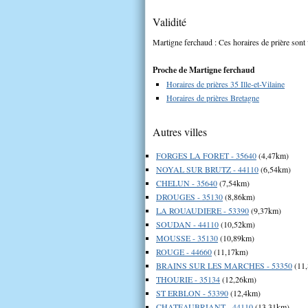
Validité
Martigne ferchaud : Ces horaires de prière sont 
Proche de Martigne ferchaud
Horaires de prières 35 Ille-et-Vilaine
Horaires de prières Bretagne
Autres villes
FORGES LA FORET - 35640
(4,47km)
NOYAL SUR BRUTZ - 44110
(6,54km)
CHELUN - 35640
(7,54km)
DROUGES - 35130
(8,86km)
LA ROUAUDIERE - 53390
(9,37km)
SOUDAN - 44110
(10,52km)
MOUSSE - 35130
(10,89km)
ROUGE - 44660
(11,17km)
BRAINS SUR LES MARCHES - 53350
(11
THOURIE - 35134
(12,26km)
ST ERBLON - 53390
(12,4km)
CHATEAUBRIANT - 44110
(13,31km)