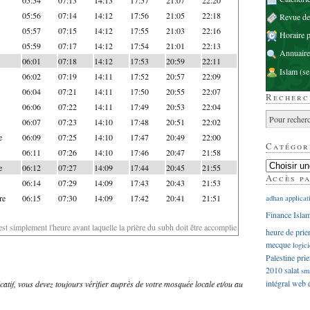
05:56
07:14
14:12
17:56
21:05
22:18
Revue d
05:57
07:15
14:12
17:55
21:03
22:16
Horaire p
05:59
07:17
14:12
17:54
21:01
22:13
Annuaire
06:01
07:18
14:12
17:53
20:59
22:11
Islam
(se
06:02
07:19
14:11
17:52
20:57
22:09
06:04
07:21
14:11
17:50
20:55
22:07
Recherc
06:06
07:22
14:11
17:49
20:53
22:04
06:07
07:23
14:10
17:48
20:51
22:02
e
06:09
07:25
14:10
17:47
20:49
22:00
Catégor
06:11
07:26
14:10
17:46
20:47
21:58
e
06:12
07:27
14:09
17:44
20:45
21:55
Accès p
06:14
07:29
14:09
17:43
20:43
21:53
re
06:15
07:30
14:09
17:42
20:41
21:51
adhan
applicat
Finance Isla
'est simplement l'heure avant laquelle la prière du subh doit être accomplie
heure de prie
mecque
logici
Palestine
prie
2010
salat
sm
intégral
web
dicatif, vous devez toujours vérifier auprès de votre mosquée locale et/ou au