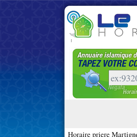
|
Horaire priere Martign