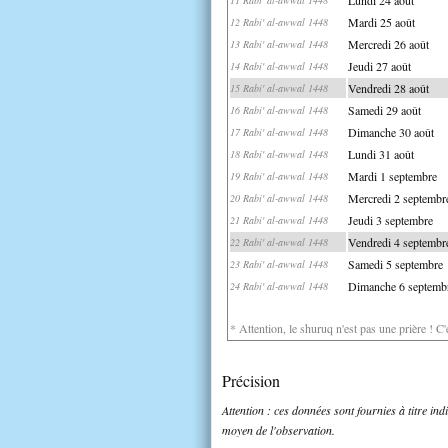
Mardi 25 août
12 Rabi' al-awwal 1448
Mercredi 26 août
13 Rabi' al-awwal 1448
Jeudi 27 août
14 Rabi' al-awwal 1448
Vendredi 28 août
15 Rabi' al-awwal 1448
Samedi 29 août
16 Rabi' al-awwal 1448
Dimanche 30 août
17 Rabi' al-awwal 1448
Lundi 31 août
18 Rabi' al-awwal 1448
Mardi 1 septembre
19 Rabi' al-awwal 1448
Mercredi 2 septembr
20 Rabi' al-awwal 1448
Jeudi 3 septembre
21 Rabi' al-awwal 1448
Vendredi 4 septembr
22 Rabi' al-awwal 1448
Samedi 5 septembre
23 Rabi' al-awwal 1448
Dimanche 6 septemb
24 Rabi' al-awwal 1448
* Attention, le shuruq n'est pas une prière ! C
Précision
Attention : ces données sont fournies à titre in
moyen de l'observation.