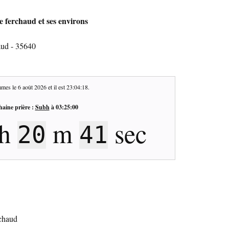
e ferchaud et ses environs
aud - 35640
mes le
6 août 2026
et il est
23:04:19
.
haine prière :
Subh
à
03:25:00
h
m
sec
20
40
rchaud