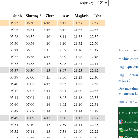
Angle
:
(?)
Subh
Shuruq *
Zhur
Asr
Maghrib
Isha
05:25
06:50
14:16
18:12
21:37
22:57
05:26
06:51
14:16
18:12
21:35
22:55
05:28
06:52
14:16
18:11
21:33
22:52
05:30
06:54
14:16
18:10
21:32
22:50
Article
05:32
06:55
14:15
18:09
21:30
22:48
05:33
06:56
14:15
18:09
21:28
22:46
Médine comme
05:35
06:58
14:15
18:08
21:27
22:44
Hajj : quelq
05:37
06:59
14:15
18:07
21:25
22:42
Hajj : 17 rai
05:39
07:00
14:15
18:06
21:23
22:40
le faire !
05:40
07:02
14:15
18:05
21:22
22:38
Des musulman
05:42
07:03
14:14
18:04
21:20
22:35
Musulman bl
05:44
07:04
14:14
18:03
21:18
22:33
2003-2013 – 
05:46
07:06
14:14
18:02
21:16
22:31
05:47
07:07
14:14
18:01
21:14
22:29
Le Guid
05:49
07:09
14:13
18:00
21:13
22:27
Sms4mus
05:51
07:10
14:13
17:59
21:11
22:25
La Citad
05:52
07:11
14:13
17:58
21:09
22:22
Calendri
05:54
07:13
14:13
17:57
21:07
22:20