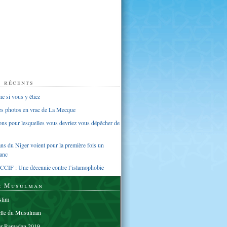
s récents
 si vous y étiez
ues photos en vrac de La Mecque
sons pour lesquelles vous devriez vous dépêcher de
s du Niger voient pour la première fois un
anc
CCIF : Une décennie contre l’islamophobie
e Musulman
lim
elle du Musulman
er Ramadan 2019