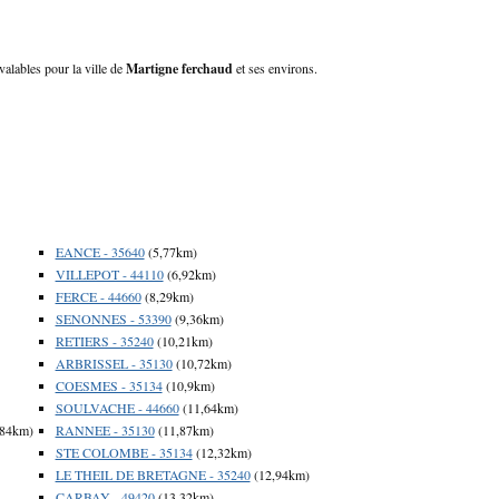
valables pour la ville de
Martigne ferchaud
et ses environs.
EANCE - 35640
(5,77km)
VILLEPOT - 44110
(6,92km)
FERCE - 44660
(8,29km)
SENONNES - 53390
(9,36km)
RETIERS - 35240
(10,21km)
ARBRISSEL - 35130
(10,72km)
COESMES - 35134
(10,9km)
SOULVACHE - 44660
(11,64km)
,84km)
RANNEE - 35130
(11,87km)
STE COLOMBE - 35134
(12,32km)
LE THEIL DE BRETAGNE - 35240
(12,94km)
CARBAY - 49420
(13,32km)