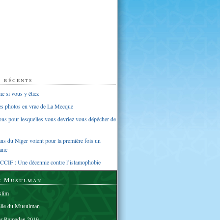
s récents
 si vous y étiez
ues photos en vrac de La Mecque
sons pour lesquelles vous devriez vous dépêcher de
s du Niger voient pour la première fois un
anc
CCIF : Une décennie contre l’islamophobie
e Musulman
lim
elle du Musulman
er Ramadan 2019