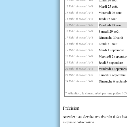
Mardi 25 août
12 Rabi' al-awwal 1448
Mercredi 26 août
13 Rabi' al-awwal 1448
Jeudi 27 août
14 Rabi' al-awwal 1448
Vendredi 28 août
15 Rabi' al-awwal 1448
Samedi 29 août
16 Rabi' al-awwal 1448
Dimanche 30 août
17 Rabi' al-awwal 1448
Lundi 31 août
18 Rabi' al-awwal 1448
Mardi 1 septembre
19 Rabi' al-awwal 1448
Mercredi 2 septembr
20 Rabi' al-awwal 1448
Jeudi 3 septembre
21 Rabi' al-awwal 1448
Vendredi 4 septembr
22 Rabi' al-awwal 1448
Samedi 5 septembre
23 Rabi' al-awwal 1448
Dimanche 6 septemb
24 Rabi' al-awwal 1448
* Attention, le shuruq n'est pas une prière ! C
Précision
Attention : ces données sont fournies à titre in
moyen de l'observation.