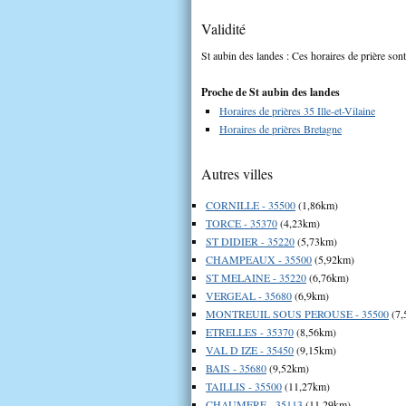
Validité
St aubin des landes : Ces horaires de prière sont
Proche de St aubin des landes
Horaires de prières 35 Ille-et-Vilaine
Horaires de prières Bretagne
Autres villes
CORNILLE - 35500
(1,86km)
TORCE - 35370
(4,23km)
ST DIDIER - 35220
(5,73km)
CHAMPEAUX - 35500
(5,92km)
ST MELAINE - 35220
(6,76km)
VERGEAL - 35680
(6,9km)
MONTREUIL SOUS PEROUSE - 35500
(7,
ETRELLES - 35370
(8,56km)
VAL D IZE - 35450
(9,15km)
BAIS - 35680
(9,52km)
TAILLIS - 35500
(11,27km)
CHAUMERE - 35113
(11,29km)