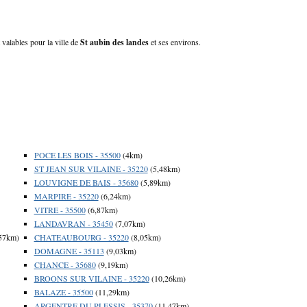
 valables pour la ville de
St aubin des landes
et ses environs.
POCE LES BOIS - 35500
(4km)
ST JEAN SUR VILAINE - 35220
(5,48km)
LOUVIGNE DE BAIS - 35680
(5,89km)
MARPIRE - 35220
(6,24km)
VITRE - 35500
(6,87km)
LANDAVRAN - 35450
(7,07km)
57km)
CHATEAUBOURG - 35220
(8,05km)
DOMAGNE - 35113
(9,03km)
CHANCE - 35680
(9,19km)
BROONS SUR VILAINE - 35220
(10,26km)
BALAZE - 35500
(11,29km)
ARGENTRE DU PLESSIS - 35370
(11,47km)