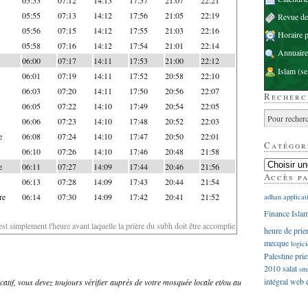
05:55
07:13
14:12
17:56
21:05
22:19
Revue d
05:56
07:15
14:12
17:55
21:03
22:16
Horaire p
05:58
07:16
14:12
17:54
21:01
22:14
Annuaire
06:00
07:17
14:11
17:53
21:00
22:12
Islam
(se
06:01
07:19
14:11
17:52
20:58
22:10
06:03
07:20
14:11
17:50
20:56
22:07
Recherc
06:05
07:22
14:10
17:49
20:54
22:05
06:06
07:23
14:10
17:48
20:52
22:03
e
06:08
07:24
14:10
17:47
20:50
22:01
Catégor
06:10
07:26
14:10
17:46
20:48
21:58
e
06:11
07:27
14:09
17:44
20:46
21:56
Accès p
06:13
07:28
14:09
17:43
20:44
21:54
re
06:14
07:30
14:09
17:42
20:41
21:52
adhan
applicat
Finance Isla
'est simplement l'heure avant laquelle la prière du subh doit être accomplie
heure de prie
mecque
logici
Palestine
prie
2010
salat
sm
intégral
web
dicatif, vous devez toujours vérifier auprès de votre mosquée locale et/ou au