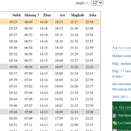
Angle
:
(?)
Subh
Shuruq *
Zhur
Asr
Maghrib
Isha
05:23
06:49
14:16
18:13
21:37
22:58
05:25
06:50
14:16
18:12
21:36
22:56
05:27
06:52
14:16
18:11
21:34
22:54
05:28
06:53
14:16
18:10
21:32
22:52
Article
05:30
06:54
14:15
18:10
21:31
22:50
05:32
06:56
14:15
18:09
21:29
22:47
Médine comme
05:34
06:57
14:15
18:08
21:27
22:45
Hajj : quelq
05:36
06:58
14:15
18:07
21:26
22:43
Hajj : 17 rai
05:37
07:00
14:15
18:06
21:24
22:41
le faire !
05:39
07:01
14:14
18:05
21:22
22:39
Des musulman
05:41
07:02
14:14
18:04
21:20
22:37
Musulman bl
05:43
07:04
14:14
18:03
21:19
22:34
2003-2013 – 
05:44
07:05
14:14
18:02
21:17
22:32
05:46
07:07
14:14
18:01
21:15
22:30
Le Guid
05:48
07:08
14:13
18:00
21:13
22:28
Sms4mus
05:50
07:09
14:13
17:59
21:11
22:25
La Citad
05:51
07:11
14:13
17:58
21:09
22:23
Calendri
05:53
07:12
14:13
17:57
21:07
22:21