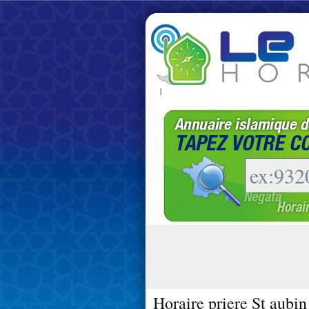
|
Horaire priere St aubin