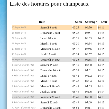
Liste des horaires pour champeaux
Date
Subh
Shuruq *
Zhur
Samedi 8 août
05:25
06:50
14:16
25 Safar 1448
Dimanche 9 août
05:26
06:51
14:16
26 Safar 1448
Lundi 10 août
05:28
06:53
14:16
27 Safar 1448
Mardi 11 août
05:30
06:54
14:15
28 Safar 1448
Mercredi 12 août
05:32
06:56
14:15
29 Safar 1448
Jeudi 13 août
05:34
06:57
14:15
30 Safar 1448
Vendredi 14 août
05:35
06:58
14:15
31 Safar 1448
Samedi 15 août
05:37
07:00
14:15
2 Rabi' al-awwal 1448
Dimanche 16 août
05:39
07:01
14:15
3 Rabi' al-awwal 1448
Lundi 17 août
05:41
07:02
14:14
4 Rabi' al-awwal 1448
Mardi 18 août
05:43
07:04
14:14
5 Rabi' al-awwal 1448
Mercredi 19 août
05:44
07:05
14:14
6 Rabi' al-awwal 1448
Jeudi 20 août
05:46
07:06
14:14
7 Rabi' al-awwal 1448
Vendredi 21 août
05:48
07:08
14:13
8 Rabi' al-awwal 1448
Samedi 22 août
05:49
07:09
14:13
9 Rabi' al-awwal 1448
Dimanche 23 août
05:51
07:11
14:13
10 Rabi' al-awwal 1448