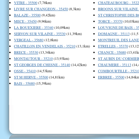
VITRE - 35500
(7,78km)
CHATEAUBOURG - 3522
LIVRE SUR CHANGEON - 35450
(8,3km)
BROONS SUR VILAINE -
BALAZE - 35500
(9,42km)
ST CHRISTOPHE DES BOI
MECE - 35450
(9,96km)
TORCE - 35370
(10,03km)
LA BOUEXIERE - 35340
(10,09km)
LOUVIGNE DE BAIS - 3
SERVON SUR VILAINE - 35530
(11,39km)
DOMAGNE - 35113
(11,5
VERGEAL - 35680
(12,8km)
MONTREUIL DES LANDE
CHATILLON EN VENDELAIS - 35210
(13,1km)
ETRELLES - 35370
(13,12
BRECE - 35530
(13,34km)
CHANCE - 35680
(13,41k
MONTAUTOUR - 35210
(13,93km)
ST AUBIN DU CORMIER 
ST GEORGES DE CHESNE - 35140
(14,42km)
CHAUMERE - 35113
(14,
OSSE - 35410
(14,53km)
COMBOURTILLE - 3521
ST M HERVE - 35500
(14,81km)
ERBREE - 35500
(14,84km
BAIS - 35680
(15,39km)