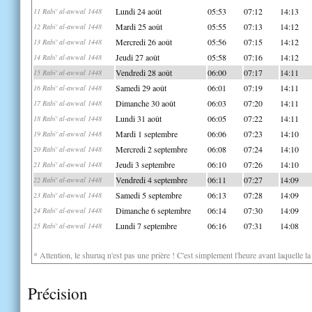
Lundi 24 août
05:53
07:12
14:13
11 Rabi' al-awwal 1448
Mardi 25 août
05:55
07:13
14:12
12 Rabi' al-awwal 1448
Mercredi 26 août
05:56
07:15
14:12
13 Rabi' al-awwal 1448
Jeudi 27 août
05:58
07:16
14:12
14 Rabi' al-awwal 1448
Vendredi 28 août
06:00
07:17
14:11
15 Rabi' al-awwal 1448
Samedi 29 août
06:01
07:19
14:11
16 Rabi' al-awwal 1448
Dimanche 30 août
06:03
07:20
14:11
17 Rabi' al-awwal 1448
Lundi 31 août
06:05
07:22
14:11
18 Rabi' al-awwal 1448
Mardi 1 septembre
06:06
07:23
14:10
19 Rabi' al-awwal 1448
Mercredi 2 septembre
06:08
07:24
14:10
20 Rabi' al-awwal 1448
Jeudi 3 septembre
06:10
07:26
14:10
21 Rabi' al-awwal 1448
Vendredi 4 septembre
06:11
07:27
14:09
22 Rabi' al-awwal 1448
Samedi 5 septembre
06:13
07:28
14:09
23 Rabi' al-awwal 1448
Dimanche 6 septembre
06:14
07:30
14:09
24 Rabi' al-awwal 1448
Lundi 7 septembre
06:16
07:31
14:08
25 Rabi' al-awwal 1448
* Attention, le shuruq n'est pas une prière ! C'est simplement l'heure avant laquelle l
Précision