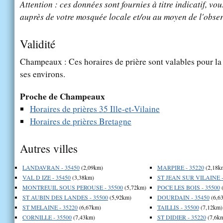
Attention : ces données sont fournies à titre indicatif, vou
auprès de votre mosquée locale et/ou au moyen de l'obser
Validité
Champeaux : Ces horaires de prière sont valables pour la
ses environs.
Proche de Champeaux
Horaires de prières 35 Ille-et-Vilaine
Horaires de prières Bretagne
Autres villes
LANDAVRAN - 35450
(2,09km)
MARPIRE - 35220
(2,18k
VAL D IZE - 35450
(3,38km)
ST JEAN SUR VILAINE -
MONTREUIL SOUS PEROUSE - 35500
(5,72km)
POCE LES BOIS - 35500
(
ST AUBIN DES LANDES - 35500
(5,92km)
DOURDAIN - 35450
(6,6
ST MELAINE - 35220
(6,67km)
TAILLIS - 35500
(7,12km)
CORNILLE - 35500
(7,43km)
ST DIDIER - 35220
(7,6k