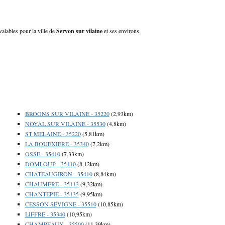
valables pour la ville de
Servon sur vilaine
et ses environs.
BROONS SUR VILAINE - 35220
(2,93km)
NOYAL SUR VILAINE - 35530
(4,8km)
ST MELAINE - 35220
(5,81km)
LA BOUEXIERE - 35340
(7,2km)
OSSE - 35410
(7,33km)
DOMLOUP - 35410
(8,12km)
CHATEAUGIRON - 35410
(8,84km)
CHAUMERE - 35113
(9,32km)
CHANTEPIE - 35135
(9,95km)
CESSON SEVIGNE - 35510
(10,85km)
LIFFRE - 35340
(10,95km)
CHAMPEAUX - 35500
(11,39km)