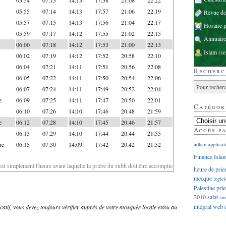
05:55
07:14
14:13
17:57
21:06
22:19
Revue d
05:57
07:15
14:13
17:56
21:04
22:17
Horaire p
05:59
07:17
14:12
17:55
21:02
22:15
Annuaire
06:00
07:18
14:12
17:53
21:00
22:13
Islam
(se
06:02
07:19
14:12
17:52
20:58
22:10
06:04
07:21
14:11
17:51
20:56
22:08
Recherc
06:05
07:22
14:11
17:50
20:54
22:06
06:07
07:24
14:11
17:49
20:52
22:04
e
06:09
07:25
14:11
17:47
20:50
22:01
Catégor
06:10
07:26
14:10
17:46
20:48
21:59
e
06:12
07:28
14:10
17:45
20:46
21:57
Accès p
06:13
07:29
14:10
17:44
20:44
21:55
re
06:15
07:30
14:09
17:42
20:42
21:52
adhan
applicat
Finance Isla
'est simplement l'heure avant laquelle la prière du subh doit être accomplie
heure de prie
mecque
logici
Palestine
prie
2010
salat
sm
intégral
web
dicatif, vous devez toujours vérifier auprès de votre mosquée locale et/ou au