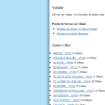
Validité
Servon sur vilaine : Ces horaires de prière sont 
Proche de Servon sur vilaine
Horaires de prières 35 Ille-et-Vilaine
Horaires de prières Bretagne
Autres villes
BRECE - 35530
(2,04km)
CHATEAUBOURG - 35220
(4,53km)
ACIGNE - 35690
(5,24km)
DOMAGNE - 35113
(7,11km)
ST DIDIER - 35220
(7,26km)
ST JEAN SUR VILAINE - 35220
(7,36km)
ST AUBIN DU PAVAIL - 35410
(8,52km)
MARPIRE - 35220
(9,21km)
THORIGNE FOUILLARD - 35235
(9,32km)
DOURDAIN - 35450
(10,42km)
NOUVOITOU - 35410
(10,94km)
CHANCE - 35680
(11,1km)