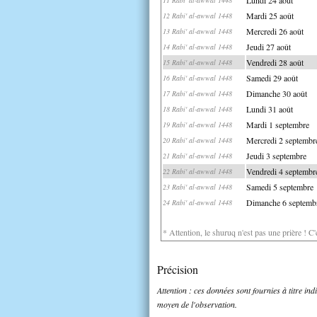
Mardi 25 août
12 Rabi' al-awwal 1448
Mercredi 26 août
13 Rabi' al-awwal 1448
Jeudi 27 août
14 Rabi' al-awwal 1448
Vendredi 28 août
15 Rabi' al-awwal 1448
Samedi 29 août
16 Rabi' al-awwal 1448
Dimanche 30 août
17 Rabi' al-awwal 1448
Lundi 31 août
18 Rabi' al-awwal 1448
Mardi 1 septembre
19 Rabi' al-awwal 1448
Mercredi 2 septembr
20 Rabi' al-awwal 1448
Jeudi 3 septembre
21 Rabi' al-awwal 1448
Vendredi 4 septembr
22 Rabi' al-awwal 1448
Samedi 5 septembre
23 Rabi' al-awwal 1448
Dimanche 6 septemb
24 Rabi' al-awwal 1448
* Attention, le shuruq n'est pas une prière ! C
Précision
Attention : ces données sont fournies à titre in
moyen de l'observation.