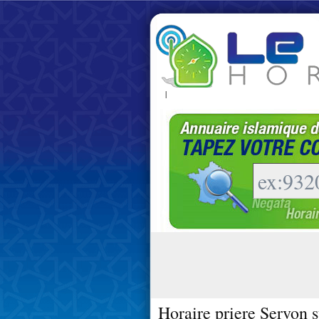
|
Horaire priere Servon s