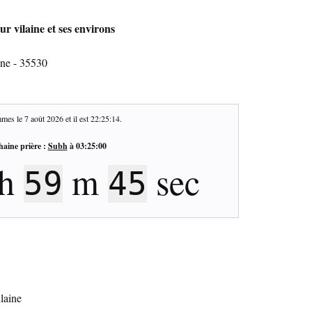
r vilaine et ses environs
ine - 35530
mes le
7 août 2026
et il est
22:25:15
.
haine prière :
Subh
à
03:25:00
h
m
sec
59
44
ilaine