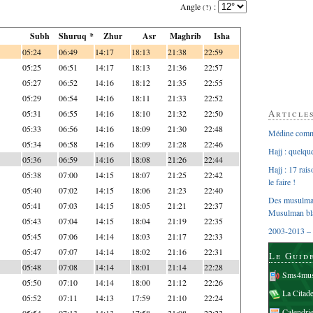
Angle
:
(?)
Subh
Shuruq *
Zhur
Asr
Maghrib
Isha
05:24
06:49
14:17
18:13
21:38
22:59
05:25
06:51
14:17
18:13
21:36
22:57
05:27
06:52
14:16
18:12
21:35
22:55
05:29
06:54
14:16
18:11
21:33
22:52
Article
05:31
06:55
14:16
18:10
21:32
22:50
05:33
06:56
14:16
18:09
21:30
22:48
Médine comme
05:34
06:58
14:16
18:09
21:28
22:46
Hajj : quelq
05:36
06:59
14:16
18:08
21:26
22:44
Hajj : 17 rai
05:38
07:00
14:15
18:07
21:25
22:42
le faire !
05:40
07:02
14:15
18:06
21:23
22:40
Des musulman
05:41
07:03
14:15
18:05
21:21
22:37
Musulman bl
05:43
07:04
14:15
18:04
21:19
22:35
2003-2013 – 
05:45
07:06
14:14
18:03
21:17
22:33
05:47
07:07
14:14
18:02
21:16
22:31
Le Guid
05:48
07:08
14:14
18:01
21:14
22:28
Sms4mus
05:50
07:10
14:14
18:00
21:12
22:26
La Citad
05:52
07:11
14:13
17:59
21:10
22:24
Calendri
05:54
07:13
14:13
17:58
21:08
22:22