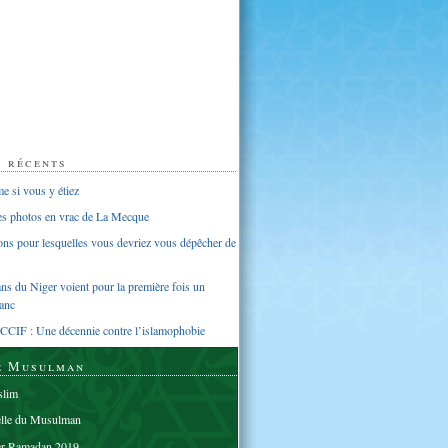
s récents
 si vous y étiez
ues photos en vrac de La Mecque
sons pour lesquelles vous devriez vous dépêcher de
s du Niger voient pour la première fois un
anc
CCIF : Une décennie contre l’islamophobie
e Musulman
lim
elle du Musulman
er Ramadan 2019