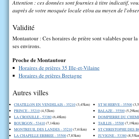
Attention : ces données sont fournies à titre indicatif, vou
auprès de votre mosquée locale et/ou au moyen de l'obser
Validité
Montautour : Ces horaires de prière sont valables pour la
ses environs.
Proche de Montautour
Horaires de prières 35 Ille-et-Vilaine
Horaires de prières Bretagne
Autres villes
CHATILLON EN VENDELAIS - 35210
(3,45km)
ST M HERVE - 35500
(3,
PRINCE - 35210
(4,52km)
BALAZE - 35500
(5,29km
LA CROIXILLE - 53380
(6,48km)
DOMPIERRE DU CHEMIN
BOURGON - 53410
(7,14km)
TAILLIS - 35500
(7,19km)
MONTREUIL DES LANDES - 35210
(7,61km)
ST CHRISTOPHE DES BOI
LA CHAPELLE ERBREE - 35500
(7,83km)
JUVIGNE - 53380
(8,55k