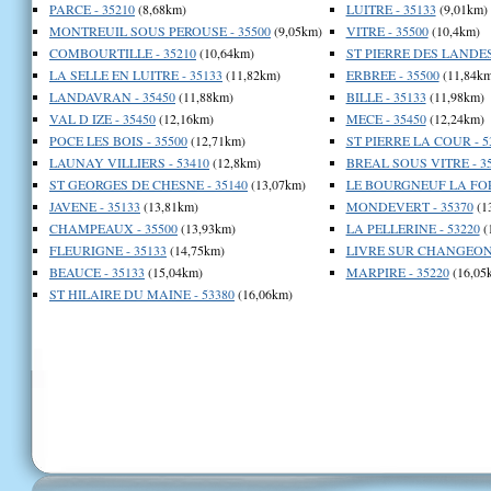
PARCE - 35210
(8,68km)
LUITRE - 35133
(9,01km)
MONTREUIL SOUS PEROUSE - 35500
(9,05km)
VITRE - 35500
(10,4km)
COMBOURTILLE - 35210
(10,64km)
ST PIERRE DES LANDES 
LA SELLE EN LUITRE - 35133
(11,82km)
ERBREE - 35500
(11,84km
LANDAVRAN - 35450
(11,88km)
BILLE - 35133
(11,98km)
VAL D IZE - 35450
(12,16km)
MECE - 35450
(12,24km)
POCE LES BOIS - 35500
(12,71km)
ST PIERRE LA COUR - 5
LAUNAY VILLIERS - 53410
(12,8km)
BREAL SOUS VITRE - 3
ST GEORGES DE CHESNE - 35140
(13,07km)
LE BOURGNEUF LA FORE
JAVENE - 35133
(13,81km)
MONDEVERT - 35370
(1
CHAMPEAUX - 35500
(13,93km)
LA PELLERINE - 53220
(
FLEURIGNE - 35133
(14,75km)
LIVRE SUR CHANGEON 
BEAUCE - 35133
(15,04km)
MARPIRE - 35220
(16,05
ST HILAIRE DU MAINE - 53380
(16,06km)