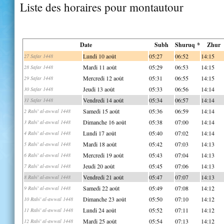
Liste des horaires pour montautour
Date
Subh
Shuruq *
Zhur
Lundi 10 août
05:27
06:52
14:15
27 Safar 1448
Mardi 11 août
05:29
06:53
14:15
28 Safar 1448
Mercredi 12 août
05:31
06:55
14:15
29 Safar 1448
Jeudi 13 août
05:33
06:56
14:14
30 Safar 1448
Vendredi 14 août
05:34
06:57
14:14
31 Safar 1448
Samedi 15 août
05:36
06:59
14:14
2 Rabi' al-awwal 1448
Dimanche 16 août
05:38
07:00
14:14
3 Rabi' al-awwal 1448
Lundi 17 août
05:40
07:02
14:14
4 Rabi' al-awwal 1448
Mardi 18 août
05:42
07:03
14:13
5 Rabi' al-awwal 1448
Mercredi 19 août
05:43
07:04
14:13
6 Rabi' al-awwal 1448
Jeudi 20 août
05:45
07:06
14:13
7 Rabi' al-awwal 1448
Vendredi 21 août
05:47
07:07
14:13
8 Rabi' al-awwal 1448
Samedi 22 août
05:49
07:08
14:12
9 Rabi' al-awwal 1448
Dimanche 23 août
05:50
07:10
14:12
10 Rabi' al-awwal 1448
Lundi 24 août
05:52
07:11
14:12
11 Rabi' al-awwal 1448
Mardi 25 août
05:54
07:13
14:12
12 Rabi' al-awwal 1448