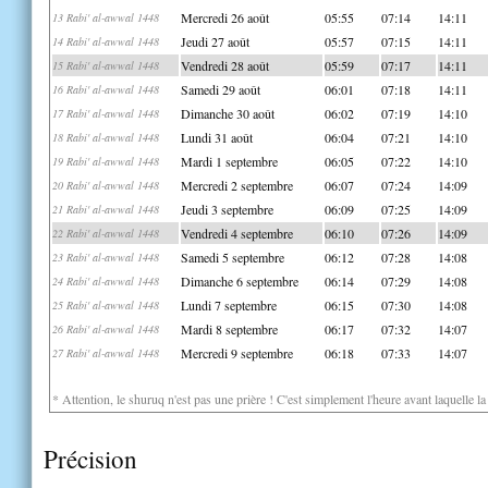
Mercredi 26 août
05:55
07:14
14:11
13 Rabi' al-awwal 1448
Jeudi 27 août
05:57
07:15
14:11
14 Rabi' al-awwal 1448
Vendredi 28 août
05:59
07:17
14:11
15 Rabi' al-awwal 1448
Samedi 29 août
06:01
07:18
14:11
16 Rabi' al-awwal 1448
Dimanche 30 août
06:02
07:19
14:10
17 Rabi' al-awwal 1448
Lundi 31 août
06:04
07:21
14:10
18 Rabi' al-awwal 1448
Mardi 1 septembre
06:05
07:22
14:10
19 Rabi' al-awwal 1448
Mercredi 2 septembre
06:07
07:24
14:09
20 Rabi' al-awwal 1448
Jeudi 3 septembre
06:09
07:25
14:09
21 Rabi' al-awwal 1448
Vendredi 4 septembre
06:10
07:26
14:09
22 Rabi' al-awwal 1448
Samedi 5 septembre
06:12
07:28
14:08
23 Rabi' al-awwal 1448
Dimanche 6 septembre
06:14
07:29
14:08
24 Rabi' al-awwal 1448
Lundi 7 septembre
06:15
07:30
14:08
25 Rabi' al-awwal 1448
Mardi 8 septembre
06:17
07:32
14:07
26 Rabi' al-awwal 1448
Mercredi 9 septembre
06:18
07:33
14:07
27 Rabi' al-awwal 1448
* Attention, le shuruq n'est pas une prière ! C'est simplement l'heure avant laquelle l
Précision