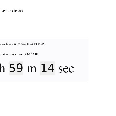
t ses environs
mes le
6 août 2026
et il est
15:13:45
.
haine prière :
Asr
à
16:13:00
h
m
sec
59
14