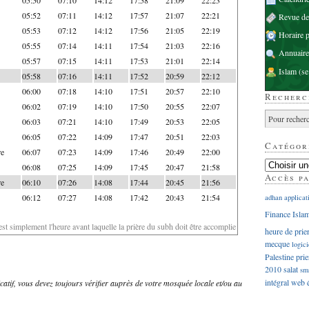
05:52
07:11
14:12
17:57
21:07
22:21
Revue d
05:53
07:12
14:12
17:56
21:05
22:19
Horaire p
05:55
07:14
14:11
17:54
21:03
22:16
Annuaire
05:57
07:15
14:11
17:53
21:01
22:14
Islam
(se
05:58
07:16
14:11
17:52
20:59
22:12
06:00
07:18
14:10
17:51
20:57
22:10
Recherc
06:02
07:19
14:10
17:50
20:55
22:07
06:03
07:21
14:10
17:49
20:53
22:05
06:05
07:22
14:09
17:47
20:51
22:03
Catégor
re
06:07
07:23
14:09
17:46
20:49
22:00
06:08
07:25
14:09
17:45
20:47
21:58
Accès p
re
06:10
07:26
14:08
17:44
20:45
21:56
06:12
07:27
14:08
17:42
20:43
21:54
adhan
applicat
Finance Isla
'est simplement l'heure avant laquelle la prière du subh doit être accomplie
heure de prie
mecque
logici
Palestine
prie
2010
salat
sm
intégral
web
dicatif, vous devez toujours vérifier auprès de votre mosquée locale et/ou au