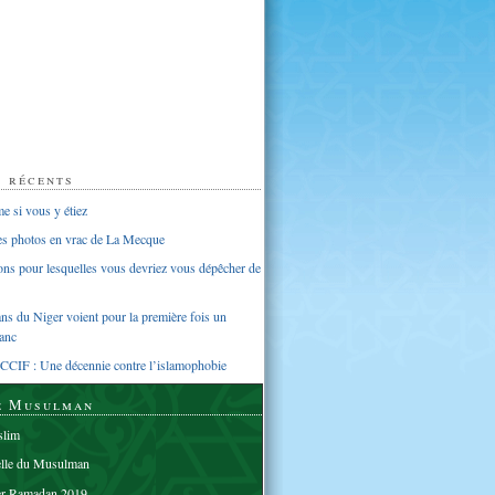
s récents
 si vous y étiez
ues photos en vrac de La Mecque
sons pour lesquelles vous devriez vous dépêcher de
s du Niger voient pour la première fois un
anc
CCIF : Une décennie contre l’islamophobie
e Musulman
lim
elle du Musulman
er Ramadan 2019