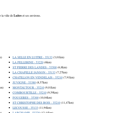
 la ville de
Luitre
et ses environs.
m)
LA SELLE EN LUITRE - 35133
(3,01km)
LA PELLERINE - 53220
(6km)
ST PIERRE DES LANDES - 53500
(6,8km)
LA CHAPELLE JANSON - 35133
(7,27km)
CHATILLON EN VENDELAIS - 35210
(7,91km)
JUVIGNE - 53380
(8,57km)
km)
MONTAUTOUR - 35210
(9,01km)
COMBOURTILLE - 35210
(9,59km)
FOUGERES - 35300
(10,04km)
ST CHRISTOPHE DES BOIS - 35210
(11,47km)
LECOUSSE - 35133
(11,94km)
m)
LARCHAMP - 53220
(12,44km)