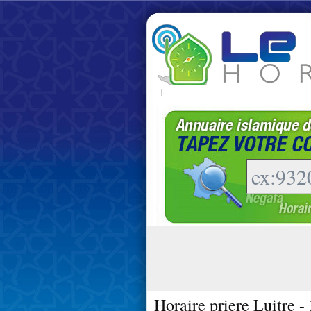
|
Horaire priere Luitre -