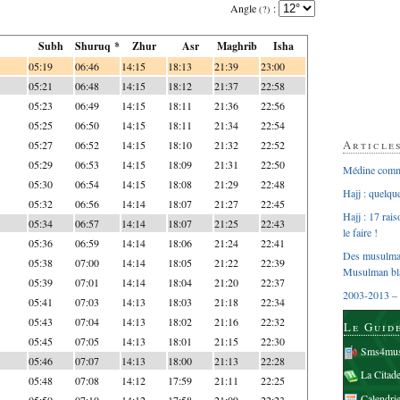
Angle
:
(?)
Subh
Shuruq *
Zhur
Asr
Maghrib
Isha
05:19
06:46
14:15
18:13
21:39
23:00
05:21
06:48
14:15
18:12
21:37
22:58
05:23
06:49
14:15
18:11
21:36
22:56
05:25
06:50
14:15
18:11
21:34
22:54
Article
05:27
06:52
14:15
18:10
21:32
22:52
05:29
06:53
14:15
18:09
21:31
22:50
Médine comme
05:30
06:54
14:15
18:08
21:29
22:48
Hajj : quelq
05:32
06:56
14:14
18:07
21:27
22:45
Hajj : 17 rai
05:34
06:57
14:14
18:07
21:25
22:43
le faire !
05:36
06:59
14:14
18:06
21:24
22:41
Des musulman
05:38
07:00
14:14
18:05
21:22
22:39
Musulman bl
05:39
07:01
14:14
18:04
21:20
22:37
2003-2013 – 
05:41
07:03
14:13
18:03
21:18
22:34
05:43
07:04
14:13
18:02
21:16
22:32
Le Guid
05:45
07:05
14:13
18:01
21:15
22:30
Sms4mus
05:46
07:07
14:13
18:00
21:13
22:28
La Citad
05:48
07:08
14:12
17:59
21:11
22:25
Calendri
05:50
07:10
14:12
17:58
21:09
22:23