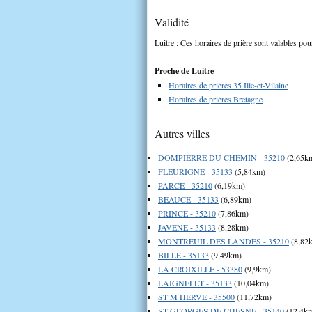
Validité
Luitre : Ces horaires de prière sont valables pour
Proche de Luitre
Horaires de prières 35 Ille-et-Vilaine
Horaires de prières Bretagne
Autres villes
DOMPIERRE DU CHEMIN - 35210
(2,65k
FLEURIGNE - 35133
(5,84km)
PARCE - 35210
(6,19km)
BEAUCE - 35133
(6,89km)
PRINCE - 35210
(7,86km)
JAVENE - 35133
(8,28km)
MONTREUIL DES LANDES - 35210
(8,82
BILLE - 35133
(9,49km)
LA CROIXILLE - 53380
(9,9km)
LAIGNELET - 35133
(10,04km)
ST M HERVE - 35500
(11,72km)
ST GEORGES DE CHESNE - 35140
(12,4k