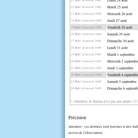
Mardi 25 août
12 Rabi' al-awwal 1448
Mercredi 26 août
13 Rabi' al-awwal 1448
Jeudi 27 août
14 Rabi' al-awwal 1448
Vendredi 28 août
15 Rabi' al-awwal 1448
Samedi 29 août
16 Rabi' al-awwal 1448
Dimanche 30 août
17 Rabi' al-awwal 1448
Lundi 31 août
18 Rabi' al-awwal 1448
Mardi 1 septembre
19 Rabi' al-awwal 1448
Mercredi 2 septembr
20 Rabi' al-awwal 1448
Jeudi 3 septembre
21 Rabi' al-awwal 1448
Vendredi 4 septembr
22 Rabi' al-awwal 1448
Samedi 5 septembre
23 Rabi' al-awwal 1448
Dimanche 6 septemb
24 Rabi' al-awwal 1448
* Attention, le shuruq n'est pas une prière ! C
Précision
Attention : ces données sont fournies à titre in
moyen de l'observation.