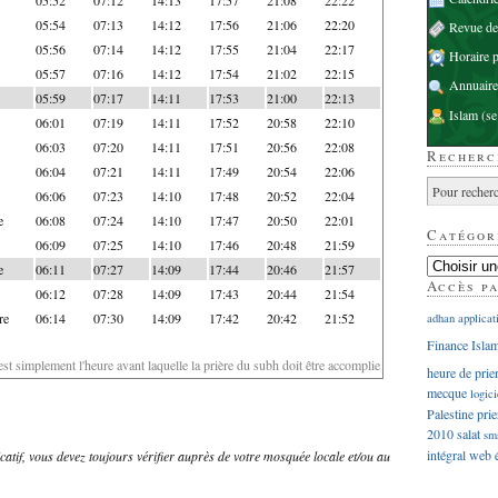
05:54
07:13
14:12
17:56
21:06
22:20
Revue d
05:56
07:14
14:12
17:55
21:04
22:17
Horaire p
05:57
07:16
14:12
17:54
21:02
22:15
Annuaire
05:59
07:17
14:11
17:53
21:00
22:13
Islam
(se
06:01
07:19
14:11
17:52
20:58
22:10
06:03
07:20
14:11
17:51
20:56
22:08
Recherc
06:04
07:21
14:11
17:49
20:54
22:06
06:06
07:23
14:10
17:48
20:52
22:04
e
06:08
07:24
14:10
17:47
20:50
22:01
Catégor
06:09
07:25
14:10
17:46
20:48
21:59
e
06:11
07:27
14:09
17:44
20:46
21:57
Accès p
06:12
07:28
14:09
17:43
20:44
21:54
re
06:14
07:30
14:09
17:42
20:42
21:52
adhan
applicat
Finance Isla
'est simplement l'heure avant laquelle la prière du subh doit être accomplie
heure de prie
mecque
logici
Palestine
prie
2010
salat
sm
intégral
web
dicatif, vous devez toujours vérifier auprès de votre mosquée locale et/ou au