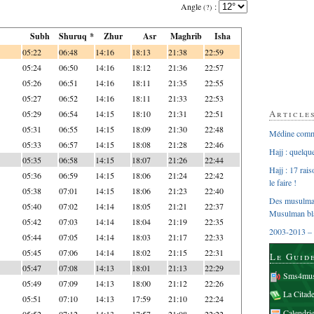
Angle
:
(?)
Subh
Shuruq *
Zhur
Asr
Maghrib
Isha
05:22
06:48
14:16
18:13
21:38
22:59
05:24
06:50
14:16
18:12
21:36
22:57
05:26
06:51
14:16
18:11
21:35
22:55
05:27
06:52
14:16
18:11
21:33
22:53
Article
05:29
06:54
14:15
18:10
21:31
22:51
05:31
06:55
14:15
18:09
21:30
22:48
Médine comme
05:33
06:57
14:15
18:08
21:28
22:46
Hajj : quelq
05:35
06:58
14:15
18:07
21:26
22:44
Hajj : 17 rai
05:36
06:59
14:15
18:06
21:24
22:42
le faire !
05:38
07:01
14:15
18:06
21:23
22:40
Des musulman
05:40
07:02
14:14
18:05
21:21
22:37
Musulman bl
05:42
07:03
14:14
18:04
21:19
22:35
2003-2013 – 
05:44
07:05
14:14
18:03
21:17
22:33
05:45
07:06
14:14
18:02
21:15
22:31
Le Guid
05:47
07:08
14:13
18:01
21:13
22:29
Sms4mus
05:49
07:09
14:13
18:00
21:12
22:26
La Citad
05:51
07:10
14:13
17:59
21:10
22:24
Calendri
05:52
07:12
14:13
17:57
21:08
22:22