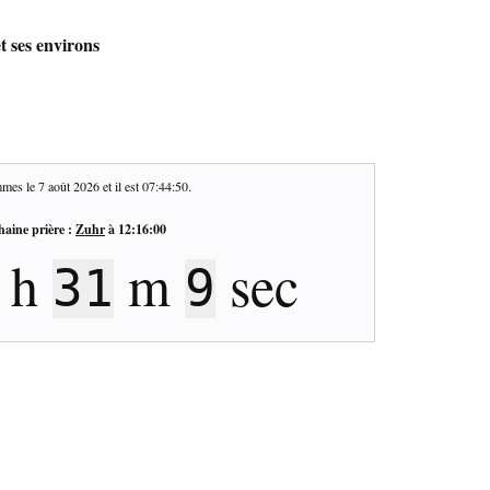
t ses environs
mes le
7 août 2026
et il est
07:44:50
.
haine prière :
Zuhr
à
12:16:00
h
m
sec
31
9