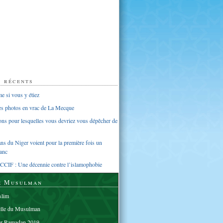
s récents
 si vous y étiez
ues photos en vrac de La Mecque
sons pour lesquelles vous devriez vous dépêcher de
s du Niger voient pour la première fois un
anc
CCIF : Une décennie contre l’islamophobie
e Musulman
lim
elle du Musulman
er Ramadan 2019