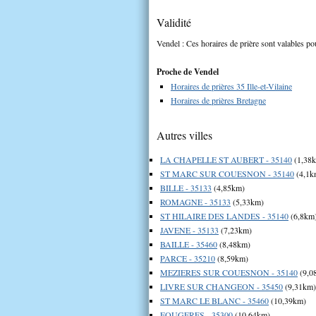
Validité
Vendel : Ces horaires de prière sont valables pou
Proche de Vendel
Horaires de prières 35 Ille-et-Vilaine
Horaires de prières Bretagne
Autres villes
LA CHAPELLE ST AUBERT - 35140
(1,38
ST MARC SUR COUESNON - 35140
(4,1k
BILLE - 35133
(4,85km)
ROMAGNE - 35133
(5,33km)
ST HILAIRE DES LANDES - 35140
(6,8km
JAVENE - 35133
(7,23km)
BAILLE - 35460
(8,48km)
PARCE - 35210
(8,59km)
MEZIERES SUR COUESNON - 35140
(9,0
LIVRE SUR CHANGEON - 35450
(9,31km)
ST MARC LE BLANC - 35460
(10,39km)
FOUGERES - 35300
(10,64km)