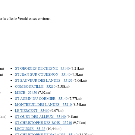
r la ville de
Vendel
et ses environs.
km)
ST GEORGES DE CHESNE - 35140
(3,21km)
m)
ST JEAN SUR COUESNON - 35140
(4,3km)
ST SAUVEUR DES LANDES - 35133
(5,06km)
COMBOURTILLE - 35210
(5,58km)
)
MECE - 35450
(7,02km)
ST AUBIN DU CORMIER - 35140
(7,77km)
MONTREUIL DES LANDES - 35210
(8,54km)
LE TIERCENT - 35460
(9,07km)
8km)
ST OUEN DES ALLEUX - 35140
(9,1km)
ST CHRISTOPHE DES BOIS - 35210
(9,74km)
LECOUSSE - 35133
(10,44km)
ST CHRISTOPHE DE VALAINS - 35140
(11,23km)