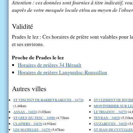
Attention : ces données sont fournies à titre indicatif, vou
auprès de votre mosquée locale et/ou au moyen de l'obser
Validité
Prades le lez : Ces horaires de prière sont valables pour l
et ses environs.
Proche de Prades le lez
Horaires de prières 34 Hérault
Horaires de prières Languedoc-Roussillon
Autres villes
ST VINCENT DE BARBEYRARGUES - 34730
ST CLEMENT DE RIVIERE
(1,46km)
MONTFERRIER SUR LEZ 
ASSAS - 34820
(3,02km)
LE TRIADOU - 34270
(4,
ST GELY DU FESC - 34980
(4,72km)
TEYRAN - 34820
(5,21km
CLAPIERS - 34830
(4,91km)
GUZARGUES - 34820
(5,
LES MATELLES - 34270
(5,67km)
ST JEAN DE CUCULLES 