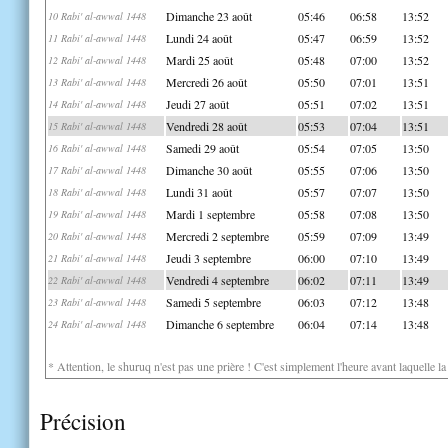
Dimanche 23 août
05:46
06:58
13:52
10 Rabi' al-awwal 1448
Lundi 24 août
05:47
06:59
13:52
11 Rabi' al-awwal 1448
Mardi 25 août
05:48
07:00
13:52
12 Rabi' al-awwal 1448
Mercredi 26 août
05:50
07:01
13:51
13 Rabi' al-awwal 1448
Jeudi 27 août
05:51
07:02
13:51
14 Rabi' al-awwal 1448
Vendredi 28 août
05:53
07:04
13:51
15 Rabi' al-awwal 1448
Samedi 29 août
05:54
07:05
13:50
16 Rabi' al-awwal 1448
Dimanche 30 août
05:55
07:06
13:50
17 Rabi' al-awwal 1448
Lundi 31 août
05:57
07:07
13:50
18 Rabi' al-awwal 1448
Mardi 1 septembre
05:58
07:08
13:50
19 Rabi' al-awwal 1448
Mercredi 2 septembre
05:59
07:09
13:49
20 Rabi' al-awwal 1448
Jeudi 3 septembre
06:00
07:10
13:49
21 Rabi' al-awwal 1448
Vendredi 4 septembre
06:02
07:11
13:49
22 Rabi' al-awwal 1448
Samedi 5 septembre
06:03
07:12
13:48
23 Rabi' al-awwal 1448
Dimanche 6 septembre
06:04
07:14
13:48
24 Rabi' al-awwal 1448
* Attention, le shuruq n'est pas une prière ! C'est simplement l'heure avant laquelle l
Précision