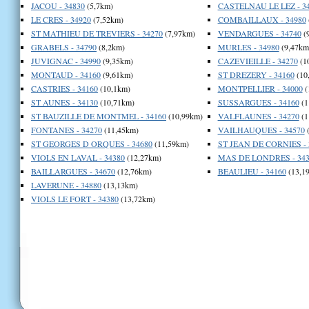
JACOU - 34830
(5,7km)
CASTELNAU LE LEZ - 3
LE CRES - 34920
(7,52km)
COMBAILLAUX - 34980
ST MATHIEU DE TREVIERS - 34270
(7,97km)
VENDARGUES - 34740
(
GRABELS - 34790
(8,2km)
MURLES - 34980
(9,47km
JUVIGNAC - 34990
(9,35km)
CAZEVIEILLE - 34270
(1
MONTAUD - 34160
(9,61km)
ST DREZERY - 34160
(10
CASTRIES - 34160
(10,1km)
MONTPELLIER - 34000
(
ST AUNES - 34130
(10,71km)
SUSSARGUES - 34160
(1
ST BAUZILLE DE MONTMEL - 34160
(10,99km)
VALFLAUNES - 34270
(1
FONTANES - 34270
(11,45km)
VAILHAUQUES - 34570
(
ST GEORGES D ORQUES - 34680
(11,59km)
ST JEAN DE CORNIES - 
VIOLS EN LAVAL - 34380
(12,27km)
MAS DE LONDRES - 343
BAILLARGUES - 34670
(12,76km)
BEAULIEU - 34160
(13,1
LAVERUNE - 34880
(13,13km)
VIOLS LE FORT - 34380
(13,72km)