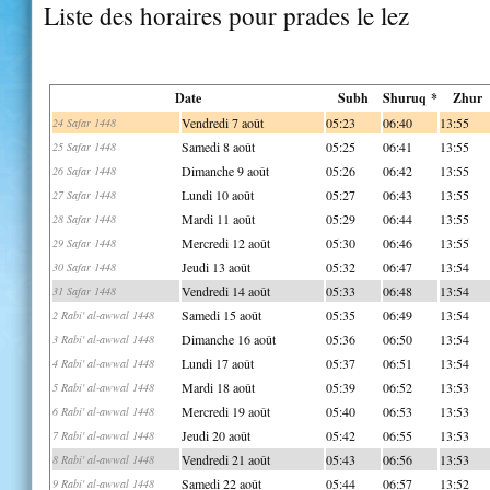
Liste des horaires pour prades le lez
Date
Subh
Shuruq *
Zhur
Vendredi 7 août
05:23
06:40
13:55
24 Safar 1448
Samedi 8 août
05:25
06:41
13:55
25 Safar 1448
Dimanche 9 août
05:26
06:42
13:55
26 Safar 1448
Lundi 10 août
05:27
06:43
13:55
27 Safar 1448
Mardi 11 août
05:29
06:44
13:55
28 Safar 1448
Mercredi 12 août
05:30
06:46
13:55
29 Safar 1448
Jeudi 13 août
05:32
06:47
13:54
30 Safar 1448
Vendredi 14 août
05:33
06:48
13:54
31 Safar 1448
Samedi 15 août
05:35
06:49
13:54
2 Rabi' al-awwal 1448
Dimanche 16 août
05:36
06:50
13:54
3 Rabi' al-awwal 1448
Lundi 17 août
05:37
06:51
13:54
4 Rabi' al-awwal 1448
Mardi 18 août
05:39
06:52
13:53
5 Rabi' al-awwal 1448
Mercredi 19 août
05:40
06:53
13:53
6 Rabi' al-awwal 1448
Jeudi 20 août
05:42
06:55
13:53
7 Rabi' al-awwal 1448
Vendredi 21 août
05:43
06:56
13:53
8 Rabi' al-awwal 1448
Samedi 22 août
05:44
06:57
13:52
9 Rabi' al-awwal 1448