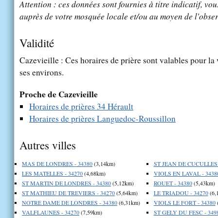
Attention : ces données sont fournies à titre indicatif, vou
auprès de votre mosquée locale et/ou au moyen de l'obser
Validité
Cazevieille : Ces horaires de prière sont valables pour la 
ses environs.
Proche de Cazevieille
Horaires de prières 34 Hérault
Horaires de prières Languedoc-Roussillon
Autres villes
MAS DE LONDRES - 34380
(3,14km)
ST JEAN DE CUCULLES 
LES MATELLES - 34270
(4,68km)
VIOLS EN LAVAL - 3438
ST MARTIN DE LONDRES - 34380
(5,12km)
ROUET - 34380
(5,43km)
ST MATHIEU DE TREVIERS - 34270
(5,64km)
LE TRIADOU - 34270
(6,
NOTRE DAME DE LONDRES - 34380
(6,31km)
VIOLS LE FORT - 34380
VALFLAUNES - 34270
(7,59km)
ST GELY DU FESC - 349