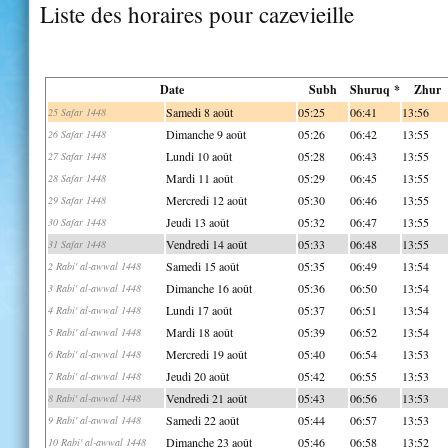
Liste des horaires pour cazevieille
Date
Subh
Shuruq *
Zhur
Samedi 8 août
05:25
06:41
13:56
25 Safar 1448
Dimanche 9 août
05:26
06:42
13:55
26 Safar 1448
Lundi 10 août
05:28
06:43
13:55
27 Safar 1448
Mardi 11 août
05:29
06:45
13:55
28 Safar 1448
Mercredi 12 août
05:30
06:46
13:55
29 Safar 1448
Jeudi 13 août
05:32
06:47
13:55
30 Safar 1448
Vendredi 14 août
05:33
06:48
13:55
31 Safar 1448
Samedi 15 août
05:35
06:49
13:54
2 Rabi' al-awwal 1448
Dimanche 16 août
05:36
06:50
13:54
3 Rabi' al-awwal 1448
Lundi 17 août
05:37
06:51
13:54
4 Rabi' al-awwal 1448
Mardi 18 août
05:39
06:52
13:54
5 Rabi' al-awwal 1448
Mercredi 19 août
05:40
06:54
13:53
6 Rabi' al-awwal 1448
Jeudi 20 août
05:42
06:55
13:53
7 Rabi' al-awwal 1448
Vendredi 21 août
05:43
06:56
13:53
8 Rabi' al-awwal 1448
Samedi 22 août
05:44
06:57
13:53
9 Rabi' al-awwal 1448
Dimanche 23 août
05:46
06:58
13:52
10 Rabi' al-awwal 1448