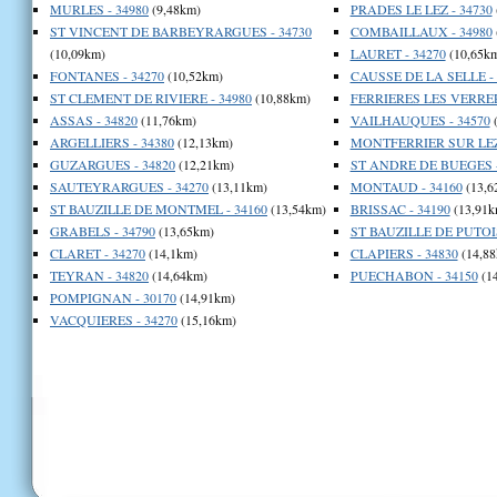
MURLES - 34980
(9,48km)
PRADES LE LEZ - 34730
ST VINCENT DE BARBEYRARGUES - 34730
COMBAILLAUX - 34980
(10,09km)
LAURET - 34270
(10,65k
FONTANES - 34270
(10,52km)
CAUSSE DE LA SELLE - 
ST CLEMENT DE RIVIERE - 34980
(10,88km)
FERRIERES LES VERRERI
ASSAS - 34820
(11,76km)
VAILHAUQUES - 34570
(
ARGELLIERS - 34380
(12,13km)
MONTFERRIER SUR LEZ 
GUZARGUES - 34820
(12,21km)
ST ANDRE DE BUEGES -
SAUTEYRARGUES - 34270
(13,11km)
MONTAUD - 34160
(13,6
ST BAUZILLE DE MONTMEL - 34160
(13,54km)
BRISSAC - 34190
(13,91k
GRABELS - 34790
(13,65km)
ST BAUZILLE DE PUTOIS
CLARET - 34270
(14,1km)
CLAPIERS - 34830
(14,88
TEYRAN - 34820
(14,64km)
PUECHABON - 34150
(1
POMPIGNAN - 30170
(14,91km)
VACQUIERES - 34270
(15,16km)