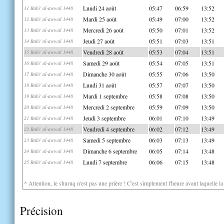
Lundi 24 août
05:47
06:59
13:52
11 Rabi' al-awwal 1448
Mardi 25 août
05:49
07:00
13:52
12 Rabi' al-awwal 1448
Mercredi 26 août
05:50
07:01
13:52
13 Rabi' al-awwal 1448
Jeudi 27 août
05:51
07:03
13:51
14 Rabi' al-awwal 1448
Vendredi 28 août
05:53
07:04
13:51
15 Rabi' al-awwal 1448
Samedi 29 août
05:54
07:05
13:51
16 Rabi' al-awwal 1448
Dimanche 30 août
05:55
07:06
13:50
17 Rabi' al-awwal 1448
Lundi 31 août
05:57
07:07
13:50
18 Rabi' al-awwal 1448
Mardi 1 septembre
05:58
07:08
13:50
19 Rabi' al-awwal 1448
Mercredi 2 septembre
05:59
07:09
13:50
20 Rabi' al-awwal 1448
Jeudi 3 septembre
06:01
07:10
13:49
21 Rabi' al-awwal 1448
Vendredi 4 septembre
06:02
07:12
13:49
22 Rabi' al-awwal 1448
Samedi 5 septembre
06:03
07:13
13:49
23 Rabi' al-awwal 1448
Dimanche 6 septembre
06:05
07:14
13:48
24 Rabi' al-awwal 1448
Lundi 7 septembre
06:06
07:15
13:48
25 Rabi' al-awwal 1448
* Attention, le shuruq n'est pas une prière ! C'est simplement l'heure avant laquelle l
Précision