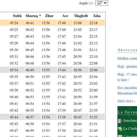
Angle
:
(?)
Subh
Shuruq *
Zhur
Asr
Maghrib
Isha
05:24
06:41
13:56
17:48
21:06
22:18
05:25
06:42
13:56
17:48
21:05
22:17
05:27
06:43
13:56
17:47
21:04
22:15
05:28
06:44
13:56
17:46
21:02
22:13
Article
05:30
06:45
13:56
17:46
21:01
22:11
05:31
06:46
13:56
17:45
20:59
22:10
Médine comme
05:32
06:48
13:56
17:44
20:58
22:08
Hajj : quelq
05:34
06:49
13:55
17:44
20:56
22:06
Hajj : 17 rai
05:35
06:50
13:55
17:43
20:55
22:04
le faire !
05:37
06:51
13:55
17:42
20:53
22:02
Des musulman
05:38
06:52
13:55
17:41
20:52
22:00
Musulman bl
05:40
06:53
13:55
17:41
20:50
21:59
2003-2013 – 
05:41
06:54
13:54
17:40
20:49
21:57
05:42
06:55
13:54
17:39
20:47
21:55
Le Guid
05:44
06:57
13:54
17:38
20:45
21:53
Sms4mus
05:45
06:58
13:54
17:37
20:44
21:51
La Citad
05:47
06:59
13:53
17:36
20:42
21:49
Calendri
05:48
07:00
13:53
17:35
20:40
21:47