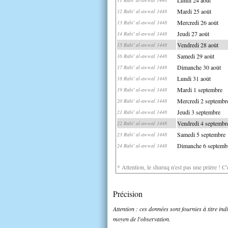
Mardi 25 août
12 Rabi' al-awwal 1448
Mercredi 26 août
13 Rabi' al-awwal 1448
Jeudi 27 août
14 Rabi' al-awwal 1448
Vendredi 28 août
15 Rabi' al-awwal 1448
Samedi 29 août
16 Rabi' al-awwal 1448
Dimanche 30 août
17 Rabi' al-awwal 1448
Lundi 31 août
18 Rabi' al-awwal 1448
Mardi 1 septembre
19 Rabi' al-awwal 1448
Mercredi 2 septembr
20 Rabi' al-awwal 1448
Jeudi 3 septembre
21 Rabi' al-awwal 1448
Vendredi 4 septembr
22 Rabi' al-awwal 1448
Samedi 5 septembre
23 Rabi' al-awwal 1448
Dimanche 6 septemb
24 Rabi' al-awwal 1448
* Attention, le shuruq n'est pas une prière ! C
Précision
Attention : ces données sont fournies à titre in
moyen de l'observation.