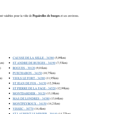
nt valables pour la ville de
Pegairolles de bueges
et ses environs.
CAUSSE DE LA SELLE - 34380
(5,09km)
km)
ST ANDRE DE BUEGES - 34190
(7,53km)
)
ROGUES - 30120
(9,01km)
PUECHABON - 34150
(10,75km)
m)
VIOLS LE FORT - 34380
(11,95km)
ST JEAN DE FOS - 34150
(12,26km)
ST PIERRE DE LA FAGE - 34520
(12,99km)
MONTDARDIER - 30120
(13,18km)
MAS DE LONDRES - 34380
(13,64km)
MONTPEYROUX - 34150
(14,21km)
VISSEC - 30770
(14,4km)
ST LAURENT LE MINIER - 30440
(14,77km)