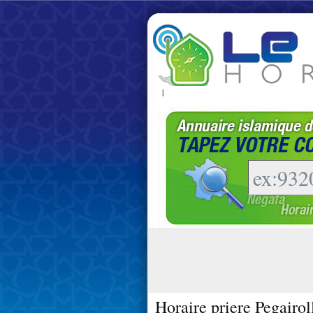
|
Horaire priere Pegairol