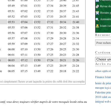
05:49
07:01
13:53
17:34
20:39
21:45
Revue d
05:51
07:02
13:52
17:33
20:37
21:43
Horaire p
05:52
07:03
13:52
17:33
20:35
21:41
Annuaire
05:53
07:04
13:52
17:32
20:34
21:40
Islam
(se
05:55
07:06
13:52
17:31
20:32
21:38
05:56
07:07
13:51
17:30
20:30
21:36
Recherc
05:57
07:08
13:51
17:29
20:28
21:34
05:59
07:09
13:51
17:27
20:27
21:32
e
06:00
07:10
13:50
17:26
20:25
21:30
Catégor
06:01
07:11
13:50
17:25
20:23
21:28
e
06:03
07:12
13:50
17:24
20:21
21:26
Accès p
06:04
07:13
13:49
17:23
20:19
21:24
re
06:05
07:15
13:49
17:22
20:18
21:22
adhan
applicat
Finance Isla
'est simplement l'heure avant laquelle la prière du subh doit être accomplie
heure de prie
mecque
logici
Palestine
prie
2010
salat
sm
intégral
web
dicatif, vous devez toujours vérifier auprès de votre mosquée locale et/ou au