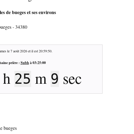
les de bueges et ses environs
bueges - 34380
mes le
7 août 2026
et il est
20:59:51
.
haine prière :
Subh
à
03:25:00
h
m
sec
25
8
de bueges