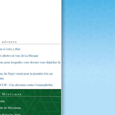
s récents
 si vous y étiez
ues photos en vrac de La Mecque
sons pour lesquelles vous devriez vous dépêcher de
s du Niger voient pour la première fois un
anc
CCIF : Une décennie contre l’islamophobie
e Musulman
lim
elle du Musulman
er Ramadan 2019