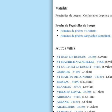
Validité
Pegairolles de bueges : Ces horaires de prière so
Proche de Pegairolles de bueges
Horaires de prières 34 Hérault
Horaires de prières Languedoc-Roussillon
Autres villes
ST JEAN DE BUEGES - 34380
(3,29km)
ST MAURICE NAVACELLES - 34520
(6,94
ST GUILHEM LE DESERT - 34150
(8,91km
GORNIES - 34190
(9,43km)
ST MARTIN DE LONDRES - 34380
(11,8k
BRISSAC - 34190
(12,05km)
BLANDAS - 30770
(12,94km)
VIOLS EN LAVAL - 34380
(13,15km)
ARBORAS - 34150
(13,61km)
ANIANE - 34150
(13,87km)
ARGELLIERS - 34380
(14,27km)
ST PRIVAT - 34700
(14,42km)