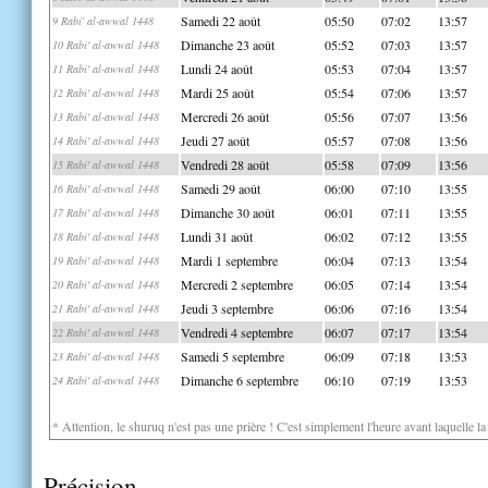
Samedi 22 août
05:50
07:02
13:57
9 Rabi' al-awwal 1448
Dimanche 23 août
05:52
07:03
13:57
10 Rabi' al-awwal 1448
Lundi 24 août
05:53
07:04
13:57
11 Rabi' al-awwal 1448
Mardi 25 août
05:54
07:06
13:57
12 Rabi' al-awwal 1448
Mercredi 26 août
05:56
07:07
13:56
13 Rabi' al-awwal 1448
Jeudi 27 août
05:57
07:08
13:56
14 Rabi' al-awwal 1448
Vendredi 28 août
05:58
07:09
13:56
15 Rabi' al-awwal 1448
Samedi 29 août
06:00
07:10
13:55
16 Rabi' al-awwal 1448
Dimanche 30 août
06:01
07:11
13:55
17 Rabi' al-awwal 1448
Lundi 31 août
06:02
07:12
13:55
18 Rabi' al-awwal 1448
Mardi 1 septembre
06:04
07:13
13:54
19 Rabi' al-awwal 1448
Mercredi 2 septembre
06:05
07:14
13:54
20 Rabi' al-awwal 1448
Jeudi 3 septembre
06:06
07:16
13:54
21 Rabi' al-awwal 1448
Vendredi 4 septembre
06:07
07:17
13:54
22 Rabi' al-awwal 1448
Samedi 5 septembre
06:09
07:18
13:53
23 Rabi' al-awwal 1448
Dimanche 6 septembre
06:10
07:19
13:53
24 Rabi' al-awwal 1448
* Attention, le shuruq n'est pas une prière ! C'est simplement l'heure avant laquelle l
Précision