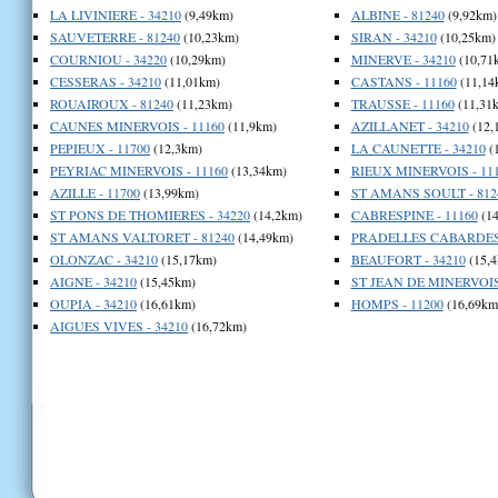
LA LIVINIERE - 34210
(9,49km)
ALBINE - 81240
(9,92km)
SAUVETERRE - 81240
(10,23km)
SIRAN - 34210
(10,25km)
COURNIOU - 34220
(10,29km)
MINERVE - 34210
(10,71
CESSERAS - 34210
(11,01km)
CASTANS - 11160
(11,14
ROUAIROUX - 81240
(11,23km)
TRAUSSE - 11160
(11,31
CAUNES MINERVOIS - 11160
(11,9km)
AZILLANET - 34210
(12,
PEPIEUX - 11700
(12,3km)
LA CAUNETTE - 34210
(
PEYRIAC MINERVOIS - 11160
(13,34km)
RIEUX MINERVOIS - 11
AZILLE - 11700
(13,99km)
ST AMANS SOULT - 812
ST PONS DE THOMIERES - 34220
(14,2km)
CABRESPINE - 11160
(14
ST AMANS VALTORET - 81240
(14,49km)
PRADELLES CABARDES 
OLONZAC - 34210
(15,17km)
BEAUFORT - 34210
(15,4
AIGNE - 34210
(15,45km)
ST JEAN DE MINERVOIS 
OUPIA - 34210
(16,61km)
HOMPS - 11200
(16,69km
AIGUES VIVES - 34210
(16,72km)