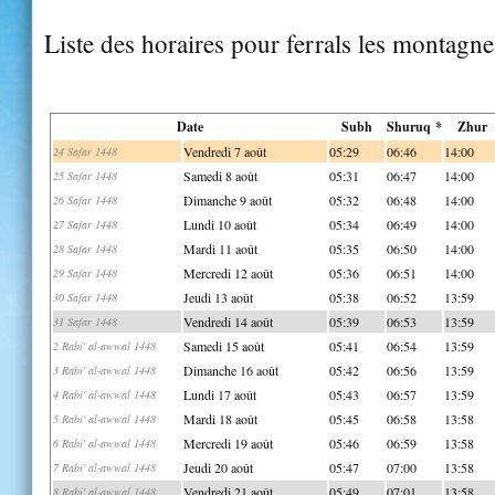
Liste des horaires pour ferrals les montagne
Date
Subh
Shuruq *
Zhur
Vendredi 7 août
05:29
06:46
14:00
24 Safar 1448
Samedi 8 août
05:31
06:47
14:00
25 Safar 1448
Dimanche 9 août
05:32
06:48
14:00
26 Safar 1448
Lundi 10 août
05:34
06:49
14:00
27 Safar 1448
Mardi 11 août
05:35
06:50
14:00
28 Safar 1448
Mercredi 12 août
05:36
06:51
14:00
29 Safar 1448
Jeudi 13 août
05:38
06:52
13:59
30 Safar 1448
Vendredi 14 août
05:39
06:53
13:59
31 Safar 1448
Samedi 15 août
05:41
06:54
13:59
2 Rabi' al-awwal 1448
Dimanche 16 août
05:42
06:56
13:59
3 Rabi' al-awwal 1448
Lundi 17 août
05:43
06:57
13:59
4 Rabi' al-awwal 1448
Mardi 18 août
05:45
06:58
13:58
5 Rabi' al-awwal 1448
Mercredi 19 août
05:46
06:59
13:58
6 Rabi' al-awwal 1448
Jeudi 20 août
05:47
07:00
13:58
7 Rabi' al-awwal 1448
Vendredi 21 août
05:49
07:01
13:58
8 Rabi' al-awwal 1448