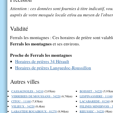
Attention : ces données sont fournies à titre indicatif, vou
auprès de votre mosquée locale et/ou au moyen de l'obser
Validité
Ferrals les montagnes : Ces horaires de prière sont valable
Ferrals les montagnes
et ses environs.
Proche de Ferrals les montagnes
Horaires de prières 34 Hérault
Horaires de prières Languedoc-Roussillon
Autres villes
CASSAGNOLES - 34210
(2,03km)
BOISSET - 34220
(5,93km
VERRERIES DE MOUSSANS - 34220
(6,76km)
LESPINASSIERE - 11160
CITOU - 11160
(7,83km)
LACABAREDE - 81240
(8
VELIEUX - 34220
(8,4km)
FELINES MINERVOIS - 3
LABASTIDE ROUAIROUX - 81270
(8,96km)
RIEUSSEC - 34220
(9km)